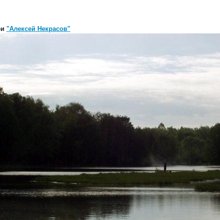
еи
"Алексей Некрасов"