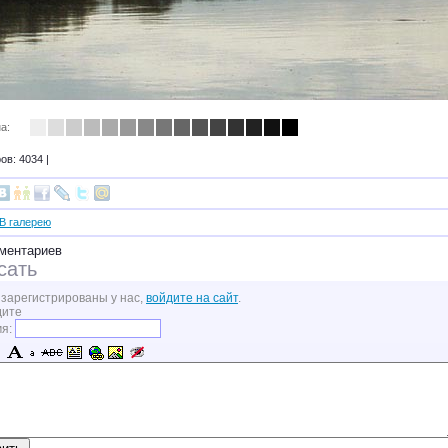
а:
в: 4034 |
В галерею
ментариев
сать
 зарегистрированы у нас,
войдите на сайт
.
дите
мя: