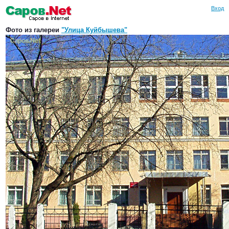
Вход
Фото из галереи
"Улица Куйбышева"