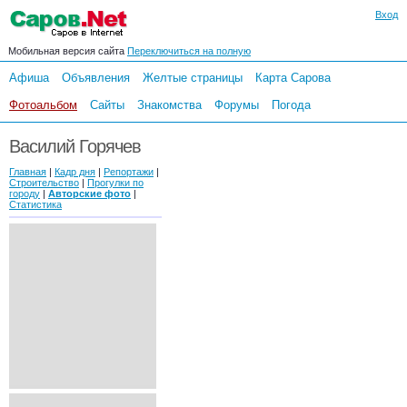
Вход
Мобильная версия сайта
Переключиться на полную
Афиша
Объявления
Желтые страницы
Карта Сарова
Фотоальбом
Сайты
Знакомства
Форумы
Погода
Василий Горячев
Главная
|
Кадр дня
|
Репортажи
|
Строительство
|
Прогулки по
городу
|
Авторские фото
|
Статистика