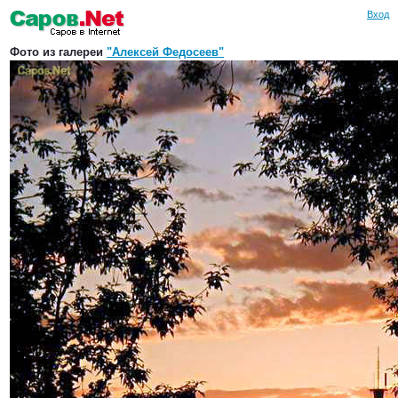
Вход
Фото из галереи
"Алексей Федосеев"