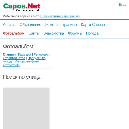
Вход
Мобильная версия сайта
Переключиться на полную
Афиша
Объявления
Желтые страницы
Карта Сарова
Фотоальбом
Сайты
Знакомства
Форумы
Погода
Фотоальбом
Главная
|
Кадр дня
|
Репортажи
|
Строительство
|
Прогулки по
городу
|
Авторские фото
|
Статистика
Поиск по улице: