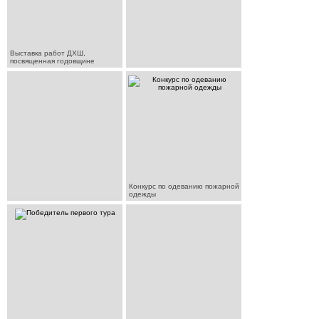
Выставка работ ДХШ,
посвященная годовщине
Конкурс по одеванию пожарной
одежды