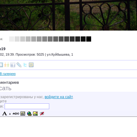
а:
№19
02, 19:39. Просмотров: 5025 |
ул.Куйбышева, 1
В галерею
ментариев
сать
 зарегистрированы у нас,
войдите на сайт
.
дите
мя: