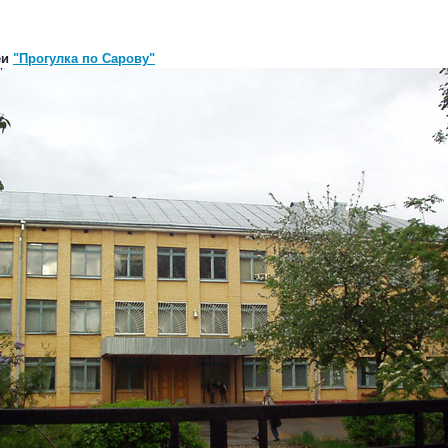
еи
"Прогулка по Сарову"