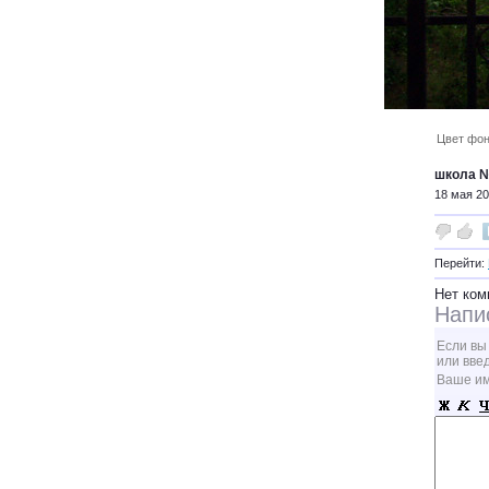
Цвет фон
школа 
18 мая 20
Перейти:
Нет ком
Напи
Если вы
или вве
Ваше и