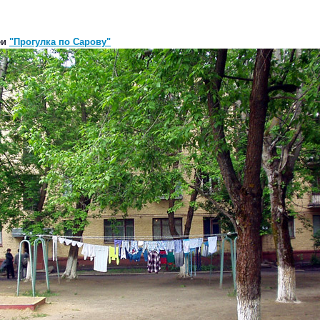
еи
"Прогулка по Сарову"