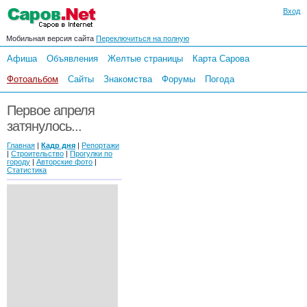
Вход
Мобильная версия сайта
Переключиться на полную
Афиша
Объявления
Желтые страницы
Карта Сарова
Фотоальбом
Сайты
Знакомства
Форумы
Погода
Первое апреля
затянулось...
Главная
|
Кадр дня
|
Репортажи
|
Строительство
|
Прогулки по
городу
|
Авторские фото
|
Статистика