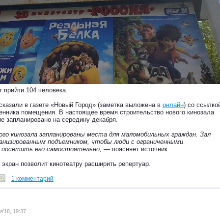
 прийти 104 человека.
сказали в газете «Новый Город» (заметка выложена в
онлайн
) со ссылко
енника помещения. В настоящее время строительство нового кинозала
ие запланировано на середину декабря.
ого кинозала запланированы места для маломобильных граждан. Зал
анизированным подъемником, чтобы люди с ограниченными
 посетить его самостоятельно, —
поясняет источник.
 экран позволит кинотеатру расширить репертуар.
1 комментарий
’18, 19:37