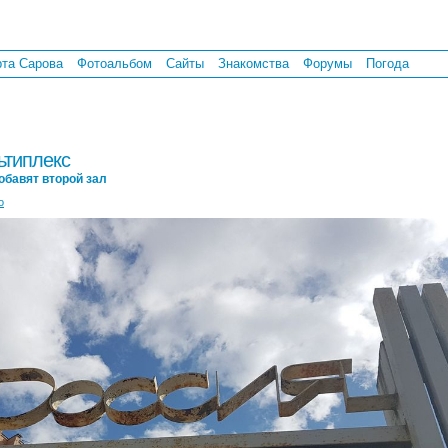
рта Сарова
Фотоальбом
Сайты
Знакомства
Форумы
Погода
ьтиплекс
обавят второй зал
о