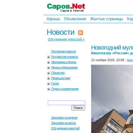
Афиша
Объявления
Желтые страницы
Ка
Новости
Обсуждения новостей »
Новогодний мул
Последние новости
Кинотеатру «Россия» д
Государство и власть
12 ноября 2018, 10:06 -
Кин
Экономика и бизнес
Наука и образование
Общество
Происшествия
Спорт
Отдых и развлечения
Заголовки за неделю
Заголовки за месяц
Обсуждения новостей