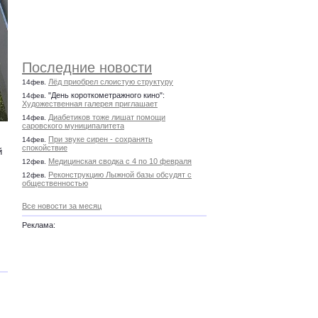
Последние новости
Лёд приобрел слоистую структуру
14фев.
"День короткометражного кино":
14фев.
Художественная галерея приглашает
Диабетиков тоже лишат помощи
14фев.
саровского муниципалитета
При звуке сирен - сохранять
14фев.
спокойствие
й
Медицинская сводка с 4 по 10 февраля
12фев.
Реконструкцию Лыжной базы обсудят с
12фев.
общественностью
Все новости за месяц
Реклама: