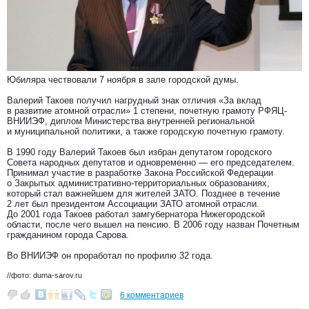
Юбиляра чествовали 7 ноября в зале городской думы.
Валерий Такоев получил нагрудный знак отличия «За вклад
в развитие атомной отрасли» 1 степени, почетную грамоту РФЯЦ-
ВНИИЭФ, диплом Министерства внутренней региональной
и муниципальной политики, а также городскую почетную грамоту.
В 1990 году Валерий Такоев был избран депутатом городского
Совета народных депутатов и одновременно — его председателем.
Принимал участие в разработке Закона Российской Федерации
о Закрытых административно-территориальных образованиях,
который стал важнейшем для жителей ЗАТО. Позднее в течение
2 лет был президентом Ассоциации ЗАТО атомной отрасли.
До 2001 года Такоев работал замгубернатора Нижегородской
области, после чего вышел на пенсию. В 2006 году назван Почетным
гражданином города Сарова.
Во ВНИИЭФ он проработал по профилю 32 года.
//фото: duma-sarov.ru
6 комментариев