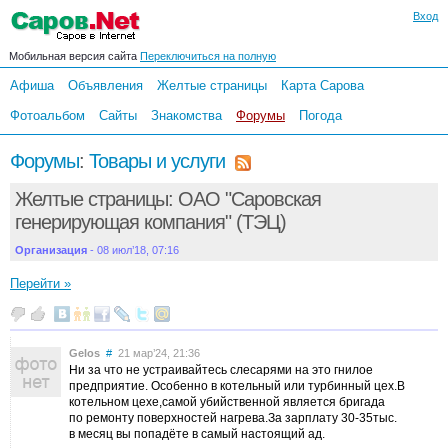
Вход
Мобильная версия сайта
Переключиться на полную
Афиша
Объявления
Желтые страницы
Карта Сарова
Фотоальбом
Сайты
Знакомства
Форумы
Погода
Форумы
:
Товары и услуги
Желтые страницы: ОАО "Саровская
генерирующая компания" (ТЭЦ)
Организация
- 08 июл’18, 07:16
Перейти »
Gelos
#
21 мар’24, 21:36
Ни за что не устраивайтесь слесарями на это гнилое
предприятие. Особенно в котельный или турбинный цех.В
котельном цехе,самой убийственной является бригада
по ремонту поверхностей нагрева.За зарплату 30-35тыс.
в месяц вы попадёте в самый настоящий ад.