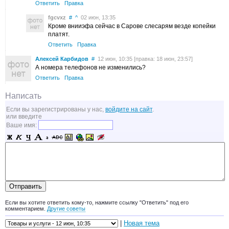
Ответить
Правка
fgcvxz
#
^
02 июн, 13:35
Кроме внииэфа сейчас в Сарове слесарям везде копейки
платят.
Ответить
Правка
Алексей Карбидов
#
12 июн, 10:35 [правка: 18 июн, 23:57]
А номера телефонов не изменились?
Ответить
Правка
Написать
Если вы зарегистрированы у нас,
войдите на сайт
.
или введите
Ваше имя:
Если вы хотите ответить кому-то, нажмите ссылку "Ответить" под его
комментарием.
Другие советы
|
Новая тема