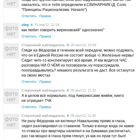
оказалось, что и тебя определили в СВИНАРНИК (Д. Соло
"Принципы Рационализма. Начало").
Ответить
Правка
oleg
#
31 янв’12, 12:14
как любит говорить жириновский" однозначно"
Ответить
Правка
Сторонний наблюдатель
#
05 июл’12, 10:58
Глядя на Фёдорова в течении всей передачи, можно подумать,
что он в Единой России не состоит вобще =) Железные нервы!
Сидит чего-то конспектирует всё время. И как водится ЧАС
разговора НИ О ЧЁМ! ну поговорили, ну порассуждали,
пооправдывались? никакого результата не даст. Все останутся
на своих местах.
Ответить
Правка
Сторонний наблюдатель
#
05 июл’12, 11:32
А в целом всё нормально, под Америкосами живём, никто
не отрицает ТЧК
Ответить
Правка
Сторонний наблюдатель
#
05 июл’12, 11:45
Ни разу Фёдорова ни взглянул Навальному прямо в глаза,
сидел разговаривал со стаканом. Только в конце когда он какие-
то отмазы про квартиры налепил и на бумажках распечатал,
раз так мощно в глаза прям глянул, ух как он прав тут был!