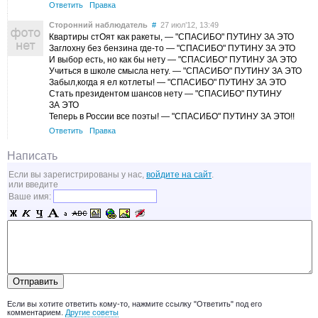
Ответить
Правка
Сторонний наблюдатель
#
27 июл’12, 13:49
Квартиры стОят как ракеты, — "СПАСИБО" ПУТИНУ ЗА ЭТО
Заглохну без бензина где-то — "СПАСИБО" ПУТИНУ ЗА ЭТО
И выбор есть, но как бы нету — "СПАСИБО" ПУТИНУ ЗА ЭТО
Учиться в школе смысла нету. — "СПАСИБО" ПУТИНУ ЗА ЭТО
Забыл,когда я ел котлеты! — "СПАСИБО" ПУТИНУ ЗА ЭТО
Стать президентом шансов нету — "СПАСИБО" ПУТИНУ
ЗА ЭТО
Теперь в России все поэты! — "СПАСИБО" ПУТИНУ ЗА ЭТО!!
Ответить
Правка
Написать
Если вы зарегистрированы у нас,
войдите на сайт
.
или введите
Ваше имя:
Если вы хотите ответить кому-то, нажмите ссылку "Ответить" под его
комментарием.
Другие советы