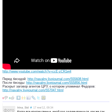
http://www.youtube.com/watch?v=ccE-zCR1ej4
Перед беседой:
http://navalny.livejournal.com/555608.html
После беседы:
http://navalny.livejournal.com/555856.html
Раскрыт заговор агентов ЦРУ, о котором упоминал Федоров:
http://navalny.livejournal.com/557047.html
0
0
Irina_Sid
#
17 янв’12, 09:34
Когда все кругом свиньи, иной раз задумываешься, как же так