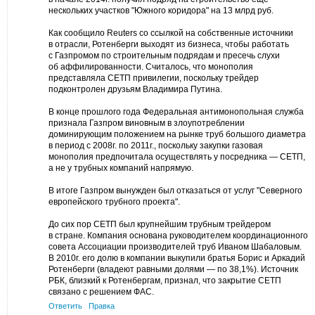
нескольких участков "Южного коридора" на 13 млрд руб.
Как сообщило Reuters со ссылкой на собственные источники
в отрасли, Ротенберги выходят из бизнеса, чтобы работать
с Газпромом по строительным подрядам и пресечь слухи
об аффилированности. Считалось, что монополия
представляла СЕТП привилегии, поскольку трейдер
подконтролен друзьям Владимира Путина.
В конце прошлого года Федеральная антимонопольная служба
признала Газпром виновным в злоупотреблении
доминирующим положением на рынке труб большого диаметра
в период с 2008г. по 2011г., поскольку закупки газовая
монополия предпочитала осуществлять у посредника — СЕТП,
а не у трубных компаний напрямую.
В итоге Газпром вынужден был отказаться от услуг "Северного
европейского трубного проекта".
До сих пор СЕТП был крупнейшим трубным трейдером
в стране. Компания основана руководителем координационного
совета Ассоциации производителей труб Иваном Шабаловым.
В 2010г. его долю в компании выкупили братья Борис и Аркадий
Ротенберги (владеют равными долями — по 38,1%). Источник
РБК, близкий к Ротенбергам, признал, что закрытие СЕТП
связано с решением ФАС.
Ответить
Правка