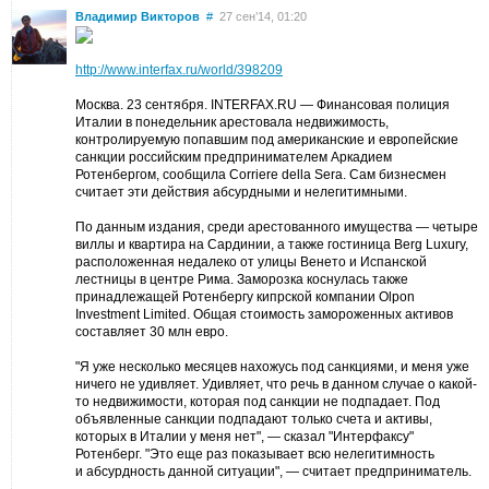
Владимир Викторов
#
27 сен’14, 01:20
http://www.interfax.ru/world/398209
Москва. 23 сентября. INTERFAX.RU — Финансовая полиция
Италии в понедельник арестовала недвижимость,
контролируемую попавшим под американские и европейские
санкции российским предпринимателем Аркадием
Ротенбергом, сообщила Corriere della Sera. Сам бизнесмен
считает эти действия абсурдными и нелегитимными.
По данным издания, среди арестованного имущества — четыре
виллы и квартира на Сардинии, а также гостиница Berg Luxury,
расположенная недалеко от улицы Венето и Испанской
лестницы в центре Рима. Заморозка коснулась также
принадлежащей Ротенбергу кипрской компании Olpon
Investment Limited. Общая стоимость замороженных активов
составляет 30 млн евро.
"Я уже несколько месяцев нахожусь под санкциями, и меня уже
ничего не удивляет. Удивляет, что речь в данном случае о какой-
то недвижимости, которая под санкции не подпадает. Под
объявленные санкции подпадают только счета и активы,
которых в Италии у меня нет", — сказал "Интерфаксу"
Ротенберг. "Это еще раз показывает всю нелегитимность
и абсурдность данной ситуации", — считает предприниматель.