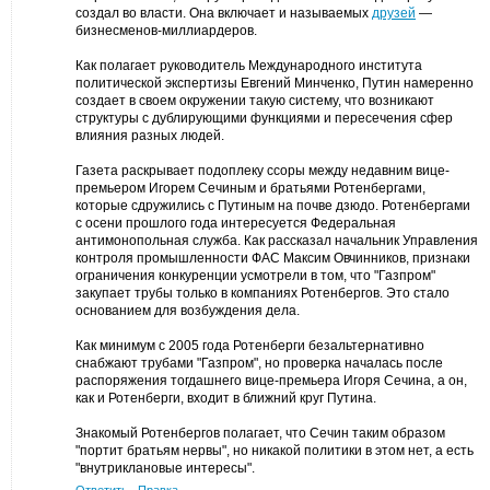
создал во власти. Она включает и называемых
друзей
—
бизнесменов-миллиардеров.
Как полагает руководитель Международного института
политической экспертизы Евгений Минченко, Путин намеренно
создает в своем окружении такую систему, что возникают
структуры с дублирующими функциями и пересечения сфер
влияния разных людей.
Газета раскрывает подоплеку ссоры между недавним вице-
премьером Игорем Сечиным и братьями Ротенбергами,
которые сдружились с Путиным на почве дзюдо. Ротенбергами
с осени прошлого года интересуется Федеральная
антимонопольная служба. Как рассказал начальник Управления
контроля промышленности ФАС Максим Овчинников, признаки
ограничения конкуренции усмотрели в том, что "Газпром"
закупает трубы только в компаниях Ротенбергов. Это стало
основанием для возбуждения дела.
Как минимум с 2005 года Ротенберги безальтернативно
снабжают трубами "Газпром", но проверка началась после
распоряжения тогдашнего вице-премьера Игоря Сечина, а он,
как и Ротенберги, входит в ближний круг Путина.
Знакомый Ротенбергов полагает, что Сечин таким образом
"портит братьям нервы", но никакой политики в этом нет, а есть
"внутриклановые интересы".