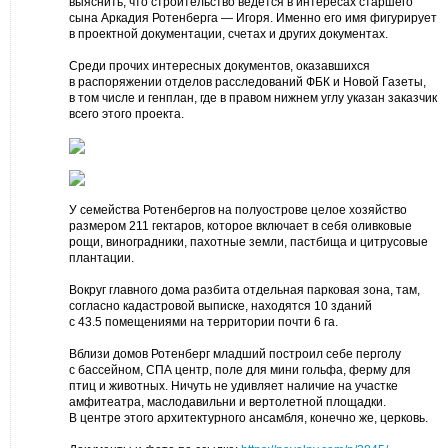
выяснить, что строительство ведется в интересах старшего
сына Аркадия Ротенберга — Игоря. Именно его имя фигурирует
в проектной документации, счетах и других документах.
Среди прочих интересных документов, оказавшихся
в распоряжении отделов расследований ФБК и Новой Газеты,
в том числе и генплан, где в правом нижнем углу указан заказчик
всего этого проекта.
У семейства Ротенбергов на полуострове целое хозяйство
размером 211 гектаров, которое включает в себя оливковые
рощи, виноградники, пахотные земли, пастбища и цитрусовые
плантации.
Вокруг главного дома разбита отдельная парковая зона, там,
согласно кадастровой выписке, находятся 10 зданий
с 43.5 помещениями на территории почти 6 га.
Вблизи домов Ротенберг младший построил себе перголу
с бассейном, СПА центр, поле для мини гольфа, ферму для
птиц и животных. Ничуть не удивляет наличие на участке
амфитеатра, маслодавильни и вертолетной площадки.
В центре этого архитектурного ансамбля, конечно же, церковь.