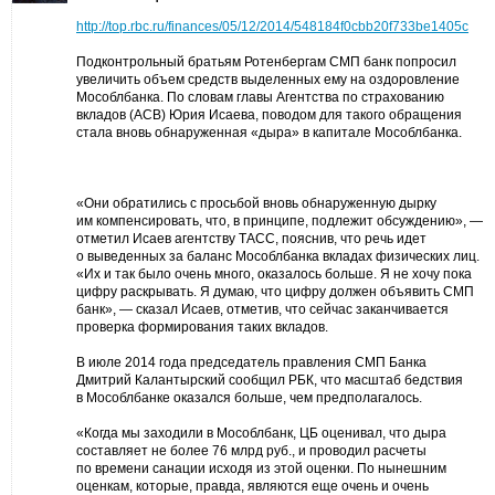
http://top.rbc.ru/finances/05/12/2014/548184f0cbb20f733be1405c
Подконтрольный братьям Ротенбергам СМП банк попросил
увеличить объем средств выделенных ему на оздоровление
Мособлбанка. По словам главы Агентства по страхованию
вкладов (АСВ) Юрия Исаева, поводом для такого обращения
стала вновь обнаруженная «дыра» в капитале Мособлбанка.
«Они обратились с просьбой вновь обнаруженную дырку
им компенсировать, что, в принципе, подлежит обсуждению», —
отметил Исаев агентству ТАСС, пояснив, что речь идет
о выведенных за баланс Мособлбанка вкладах физических лиц.
«Их и так было очень много, оказалось больше. Я не хочу пока
цифру раскрывать. Я думаю, что цифру должен объявить СМП
банк», — сказал Исаев, отметив, что сейчас заканчивается
проверка формирования таких вкладов.
В июле 2014 года председатель правления СМП Банка
Дмитрий Калантырский сообщил РБК, что масштаб бедствия
в Мособлбанке оказался больше, чем предполагалось.
«Когда мы заходили в Мособлбанк, ЦБ оценивал, что дыра
составляет не более 76 млрд руб., и проводил расчеты
по времени санации исходя из этой оценки. По нынешним
оценкам, которые, правда, являются еще очень и очень