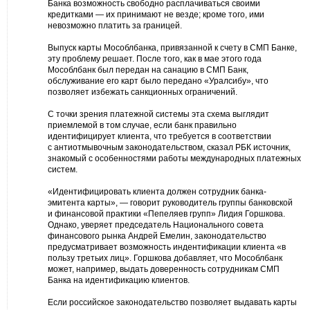
Банка возможность свободно расплачиваться своими
кредитками — их принимают не везде; кроме того, ими
невозможно платить за границей.
Выпуск карты Мособлбанка, привязанной к счету в СМП Банке,
эту проблему решает. После того, как в мае этого года
Мособлбанк был передан на санацию в СМП Банк,
обслуживание его карт было передано «Уралсибу», что
позволяет избежать санкционных ограничений.
С точки зрения платежной системы эта схема выглядит
приемлемой в том случае, если банк правильно
идентифицирует клиента, что требуется в соответствии
с антиотмывочным законодательством, сказал РБК источник,
знакомый с особенностями работы международных платежных
систем.
«Идентифицировать клиента должен сотрудник банка-
эмитента карты», — говорит руководитель группы банковской
и финансовой практики «Пепеляев групп» Лидия Горшкова.
Однако, уверяет председатель Национального совета
финансового рынка Андрей Емелин, законодательство
предусматривает возможность индентификации клиента «в
пользу третьих лиц». Горшкова добавляет, что Мособлбанк
может, например, выдать доверенность сотрудникам СМП
Банка на идентификацию клиентов.
Если российское законодательство позволяет выдавать карты