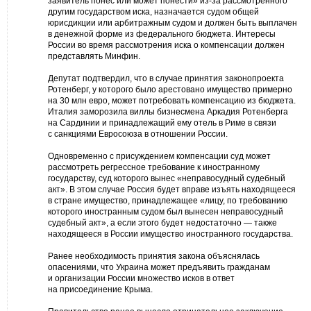
заявитель понес или может понести» из-за рассмотренного
другим государством иска, назначается судом общей
юрисдикции или арбитражным судом и должен быть выплачен
в денежной форме из федерального бюджета. Интересы
России во время рассмотрения иска о компенсации должен
представлять Минфин.
Депутат подтвердил, что в случае принятия законопроекта
Ротенберг, у которого было арестовано имущество примерно
на 30 млн евро, может потребовать компенсацию из бюджета.
Италия заморозила виллы бизнесмена Аркадия Ротенберга
на Сардинии и принадлежащий ему отель в Риме в связи
с санкциями Евросоюза в отношении России.
Одновременно с присуждением компенсации суд может
рассмотреть регрессное требование к иностранному
государству, суд которого вынес «неправосудный судебный
акт». В этом случае Россия будет вправе изъять находящееся
в стране имущество, принадлежащее «лицу, по требованию
которого иностранным судом был вынесен неправосудный
судебный акт», а если этого будет недостаточно — также
находящееся в России имущество иностранного государства.
Ранее необходимость принятия закона объяснялась
опасениями, что Украина может предъявить гражданам
и организации России множество исков в ответ
на присоединение Крыма.