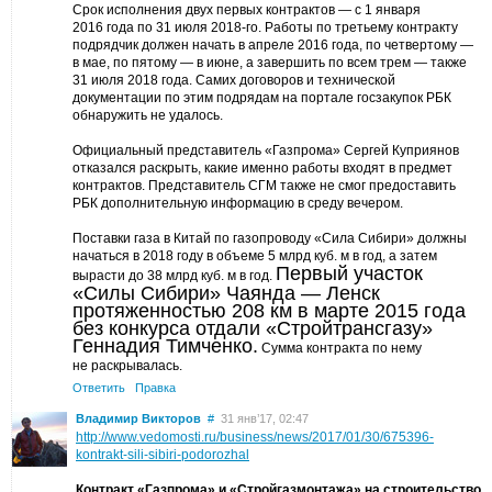
Срок исполнения двух первых контрактов — с 1 января
2016 года по 31 июля 2018-го. Работы по третьему контракту
подрядчик должен начать в апреле 2016 года, по четвертому —
в мае, по пятому — в июне, а завершить по всем трем — также
31 июля 2018 года. Самих договоров и технической
документации по этим подрядам на портале госзакупок РБК
обнаружить не удалось.
Официальный представитель «Газпрома» Сергей Куприянов
отказался раскрыть, какие именно работы входят в предмет
контрактов. Представитель СГМ также не смог предоставить
РБК дополнительную информацию в среду вечером.
Поставки газа в Китай по газопроводу «Сила Сибири» должны
начаться в 2018 году в объеме 5 млрд куб. м в год, а затем
Первый участок
вырасти до 38 млрд куб. м в год.
«Силы Сибири» Чаянда — Ленск
протяженностью 208 км в марте 2015 года
без конкурса отдали «Стройтрансгазу»
Геннадия Тимченко.
Сумма контракта по нему
не раскрывалась.
Ответить
Правка
Владимир Викторов
#
31 янв’17, 02:47
http://www.vedomosti.ru/business/news/2017/01/30/675396-
kontrakt-sili-sibiri-podorozhal
Контракт «Газпрома» и «Стройгазмонтажа» на строительство