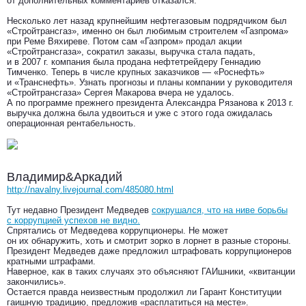
от дополнительных комментариев отказался.
Несколько лет назад крупнейшим нефтегазовым подрядчиком был
«Стройтрансгаз», именно он был любимым строителем «Газпрома»
при Реме Вяхиреве. Потом сам «Газпром» продал акции
«Стройтрансгаза», сократил заказы, выручка стала падать,
и в 2007 г. компания была продана нефтетрейдеру Геннадию
Тимченко. Теперь в числе крупных заказчиков — «Роснефть»
и «Транснефть». Узнать прогнозы и планы компании у руководителя
«Стройтрансгаза» Сергея Макарова вчера не удалось.
А по программе прежнего президента Александра Рязанова к 2013 г.
выручка должна была удвоиться и уже с этого года ожидалась
операционная рентабельность.
Владимир&Аркадий
http://navalny.livejournal.com/485080.html
Тут недавно Президент Медведев
сокрушался, что на ниве борьбы
с коррупцией успехов не видно.
Спрятались от Медведева коррупционеры. Не может
он их обнаружить, хоть и смотрит зорко в лорнет в разные стороны.
Президент Медведев даже предложил штрафовать коррупционеров
кратными штрафами.
Наверное, как в таких случаях это объясняют ГАИшники, «квитанции
закончились».
Остается правда неизвестным продолжил ли Гарант Конституции
гаишную традицию, предложив «расплатиться на месте».