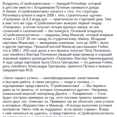
Владелец «Стройгазмонтажа» — Аркадий Ротенберг, который
в детстве вместе с Владимиром Путиным занимался дзюдо.
А бизнес «Стройгазмонтажа» начался с того, что структуры
Ротенберга купили в марте 2008 г. пять строительных «дочек»
«Газпрома» за 8,3 млрд руб. — практически по стартовой цене. Уже
в мае того же года «Стройгазмонтаж» выиграл первый тендер
«Газпрома», а потом получил четыре крупных заказа, из них
сочинский и сахалинский — без конкурса. Основной владелец
«Стройгазконсалтинга» — иорданец Зияд Манасир, который впервые
попал в СССР 26 лет назад по студенческому обмену. Младшие
партнеры Манасира — менеджеры компании, хотя до 2009 г. были
и другие партнеры. Прошлой весной Манасир рассказывал Forbes,
что в 1995 г. 20%-ную долю в его бизнесе получил Петр Поляничко,
сын покойного Виктора Поляничко (бывший вице-премьер и хороший
знакомый первого руководителя «Газпрома» Виктора Черномырдина).
А еще среди партнеров была Ольга Григорьева — по данным Forbes,
дочь покойного Александра Григорьева, приятеля Путина и бывшего
замдиректора ФСБ.
«Залог нашего успеха — квалифицированная, качественная
и быстрая работа, а также ресурсы — люди и техника, —
подчеркивает представитель “Стройгазмонтажа”. — Мы беремся
даже за те проекты, от которых отказываются другие». Например,
уникальный морской газопровод Джубга — Лазаревское — Сочи
будет построен примерно за год, хотя похожие проекты занимают
около двух лет, отмечает он. Примерно так же объяснял свои успехи
в интервью «Ведомостям» и Манасир: «Я всегда выполняю условия
контрактов. Никто тебя не поддержит, если проект сорван». Вчера
с ним связаться не удалось, а представитель «Стройгазконсалтинга»