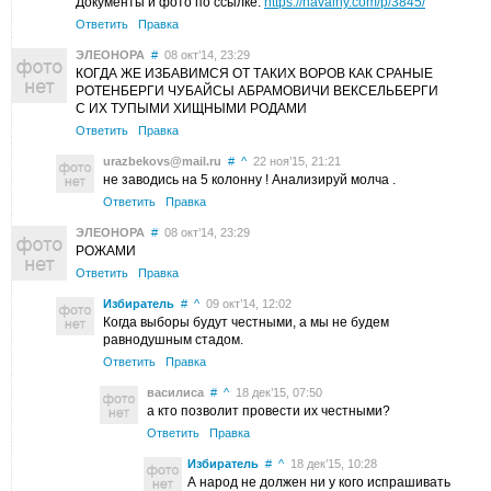
Документы и фото по ссылке:
https://navalny.com/p/3845/
Ответить
Правка
ЭЛЕОНОРА
#
08 окт’14, 23:29
КОГДА ЖЕ ИЗБАВИМСЯ ОТ ТАКИХ ВОРОВ КАК СРАНЫЕ
РОТЕНБЕРГИ ЧУБАЙСЫ АБРАМОВИЧИ ВЕКСЕЛЬБЕРГИ
С ИХ ТУПЫМИ ХИЩНЫМИ РОДАМИ
Ответить
Правка
urazbekovs@mail.ru
#
^
22 ноя’15, 21:21
не заводись на 5 колонну ! Анализируй молча .
Ответить
Правка
ЭЛЕОНОРА
#
08 окт’14, 23:29
РОЖАМИ
Ответить
Правка
Избиратель
#
^
09 окт’14, 12:02
Когда выборы будут честными, а мы не будем
равнодушным стадом.
Ответить
Правка
василиса
#
^
18 дек’15, 07:50
а кто позволит провести их честными?
Ответить
Правка
Избиратель
#
^
18 дек’15, 10:28
А народ не должен ни у кого испрашивать