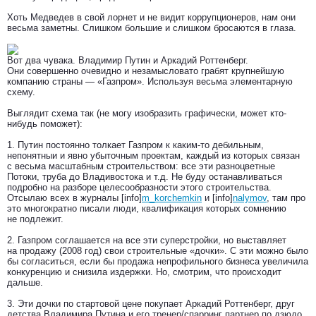
Хоть Медведев в свой лорнет и не видит коррупционеров, нам они
весьма заметны. Слишком большие и слишком бросаются в глаза.
Вот два чувака. Владимир Путин и Аркадий Роттенберг.
Они совершенно очевидно и незамысловато грабят крупнейшую
компанию страны — «Газпром». Используя весьма элементарную
схему.
Выглядит схема так (не могу изобразить графически, может кто-
нибудь поможет):
1. Путин постоянно толкает Газпром к каким-то дебильным,
непонятныи и явно убыточным проектам, каждый из которых связан
с весьма масштабным строительством: все эти разноцветные
Потоки, труба до Владивостока и т.д. Не буду останавливаться
подробно на разборе целесообразности этого строительства.
Отсылаю всех в журналы [info]
m_korchemkin
и [info]
nalymov
, там про
это многократно писали люди, квалификация которых сомнению
не подлежит.
2. Газпром соглашается на все эти суперстройки, но выставляет
на продажу (2008 год) свои строительные «дочки». С эти можно было
бы согласиться, если бы продажа непрофильного бизнеса увеличила
конкуренцию и снизила издержки. Но, смотрим, что происходит
дальше.
3. Эти дочки по стартовой цене покупает Аркадий Роттенберг, друг
детства Владимира Путина и его тренер/спарринг партнер по дзюдо.