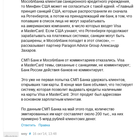
Мособлбанка клиентам санкционного кредитного учреждения,
то Минфин США может не согласиться с такой идеей. «Главный
принцип санкций США, которые распространили их сначала
на Ротенбергов, а потом на принадлежащий им банк, в том, что
попавшие в список лица не могут зарабатывать
на американских компаниях, в число которых входят Visa
и MasterCard. Если США узнают, что Ротенберги продолжают
зарабатывать на платежных системах, санкции могут быть
расширены, и Мособлбанк попадет в этот список», —
рассказывает партнер Paragon Advice Group Александр
Захаров.
СМП Банк и Мособлбанк от комментариев отказались. Visa
и MasterCard темы, связанные с санкциями, не комментируют;
Банк России действия банков не комментирует.
Это уже не первая попытка СМП Банка удержать клиентов,
открывших там карты. В конце мая банк объявил, что тестирует
систему, которая позволит выдавать кредиты наличными
на карты Visa и MasterCard. Этот продукт был адресован
в основном зарплатным клиентам.
По данным СМП Банка на май этого года, количество
эмитированных им карт составляет около 200 тыс., на них
примерно 5 млрд рублей клиентских денег.
Ответить
Правка
мяу
#
16 окт’14, 13:48