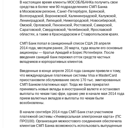
В настоящее время клиенты МОСОБЛБАНКа получить свои
средства в более чем 90 подразделениях СМП Банка
в Московском регионе, Санкт-Петербурге, Брянской,
Волгоградской, Воронежской, Калининградской, Калужской,
Ленинградской, Липецкой, Нижегородской, Новосибирской,
Омской, Орловской, Пензенской, Ростовской, Самарской,
Саратовской, Свердловской, Челябинской, Ярославской
областях, а также в Краснодарском и Ставропольском краях.
СМП Банк попал в санкционный список США 28 апреля
2014 года, месяцем ранее, 20 марта, туда вошли его основные
акционеры — братья Аркадий и Борис Ротенберги. После
введения санкций банк пережил отток средств частных
вкладчиков и корпоративных клиентов.
Введенные в конце апреля 2014 года санкции привели к тому,
что международные платежные системы Visa и MasterCard
приостановили обслуживание около 170 тыс. эмитированных
СМП Банком платежных карт. Тогда же банк прекратил
принимать новые вклады в иностранной валюте и остановил
выплаты по чекам такс-фри, однако уже в начале мая 2014 года
прием валютных вкладов и выплаты по чекам были
возобновлены.
В начале сентября 2014 года СМП Банк стал участником
платежной системы «Универсальная электронная карта» (ПС
ПРО100). Организация межхостового соединения обеспечила
клиентам СМП Банка возможность использовать выпущенные