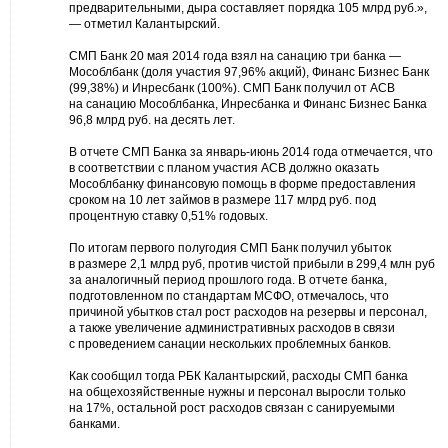
предварительными, дыра составляет порядка 105 млрд руб.»,
— отметил Калантырский.
СМП Банк 20 мая 2014 года взял на санацию три банка —
Мособлбанк (доля участия 97,96% акций), Финанс Бизнес Банк
(99,38%) и Инресбанк (100%). СМП Банк получил от АСВ
на санацию Мособлбанка, Инресбанка и Финанс Бизнес Банка
96,8 млрд руб. на десять лет.
В отчете СМП Банка за январь-июнь 2014 года отмечается, что
в соответствии с планом участия АСВ должно оказать
Мособлбанку финансовую помощь в форме предоставления
сроком на 10 лет займов в размере 117 млрд руб. под
процентную ставку 0,51% годовых.
По итогам первого полугодия СМП Банк получил убыток
в размере 2,1 млрд руб, против чистой прибыли в 299,4 млн руб
за аналогичный период прошлого года. В отчете банка,
подготовленном по стандартам МСФО, отмечалось, что
причиной убытков стал рост расходов на резервы и персонал,
а также увеличение административных расходов в связи
с проведением санации нескольких проблемных банков.
Как сообщил тогда РБК Калантырский, расходы СМП банка
на общехозяйственные нужны и персонал выросли только
на 17%, остальной рост расходов связан с санируемыми
банками.