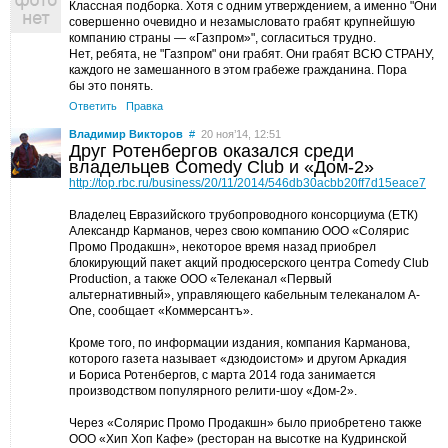
Классная подборка. Хотя с одним утверждением, а именно "Они
совершенно очевидно и незамысловато грабят крупнейшую
компанию страны — «Газпром»", согласиться трудно.
Нет, ребята, не "Газпром" они грабят. Они грабят ВСЮ СТРАНУ,
каждого не замешанного в этом грабеже гражданина. Пора
бы это понять.
Ответить
Правка
Владимир Викторов
#
20 ноя’14, 12:51
Друг Ротенбергов оказался среди
владельцев Comedy Club и «Дом-2»
http://top.rbc.ru/business/20/11/2014/546db30acbb20ff7d15eace7
Владелец Евразийского трубопроводного консорциума (ЕТК)
Александр Карманов, через свою компанию ООО «Солярис
Промо Продакшн», некоторое время назад приобрел
блокирующий пакет акций продюсерского центра Comedy Club
Production, а также ООО «Телеканал «Первый
альтернативный», управляющего кабельным телеканалом A-
One, сообщает «Коммерсантъ».
Кроме того, по информации издания, компания Карманова,
которого газета называет «дзюдоистом» и другом Аркадия
и Бориса Ротенбергов, с марта 2014 года занимается
производством популярного релити-шоу «Дом-2».
Через «Солярис Промо Продакшн» было приобретено также
ООО «Хип Хоп Кафе» (ресторан на высотке на Кудринской