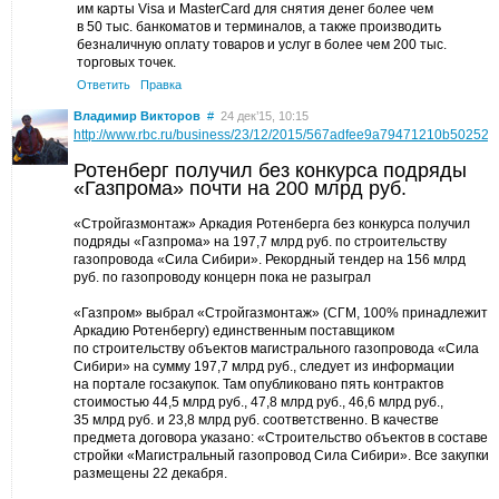
им карты Visa и MasterCard для снятия денег более чем
в 50 тыс. банкоматов и терминалов, а также производить
безналичную оплату товаров и услуг в более чем 200 тыс.
торговых точек.
Ответить
Правка
Владимир Викторов
#
24 дек’15, 10:15
http://www.rbc.ru/business/23/12/2015/567adfee9a79471210b50252
Ротенберг получил без конкурса подряды
«Газпрома» почти на 200 млрд руб.
«Стройгазмонтаж» Аркадия Ротенберга без конкурса получил
подряды «Газпрома» на 197,7 млрд руб. по строительству
газопровода «Сила Сибири». Рекордный тендер на 156 млрд
руб. по газопроводу концерн пока не разыграл
«Газпром» выбрал «Стройгазмонтаж» (СГМ, 100% принадлежит
Аркадию Ротенбергу) единственным поставщиком
по строительству объектов магистрального газопровода «Сила
Сибири» на сумму 197,7 млрд руб., следует из информации
на портале госзакупок. Там опубликовано пять контрактов
стоимостью 44,5 млрд руб., 47,8 млрд руб., 46,6 млрд руб.,
35 млрд руб. и 23,8 млрд руб. соответственно. В качестве
предмета договора указано: «Строительство объектов в составе
стройки «Магистральный газопровод Сила Сибири». Все закупки
размещены 22 декабря.