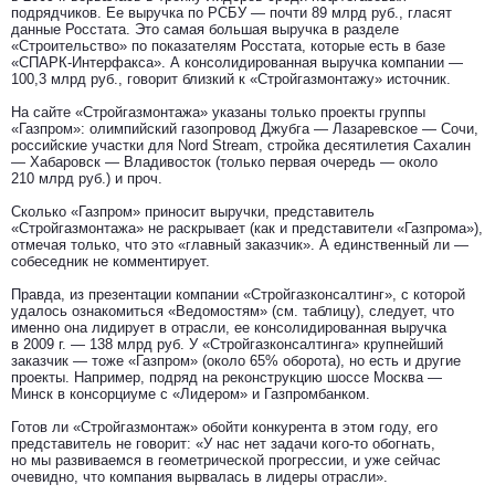
подрядчиков. Ее выручка по РСБУ — почти 89 млрд руб., гласят
данные Росстата. Это самая большая выручка в разделе
«Строительство» по показателям Росстата, которые есть в базе
«СПАРК-Интерфакса». А консолидированная выручка компании —
100,3 млрд руб., говорит близкий к «Стройгазмонтажу» источник.
На сайте «Стройгазмонтажа» указаны только проекты группы
«Газпром»: олимпийский газопровод Джубга — Лазаревское — Сочи,
российские участки для Nord Stream, стройка десятилетия Сахалин
— Хабаровск — Владивосток (только первая очередь — около
210 млрд руб.) и проч.
Сколько «Газпром» приносит выручки, представитель
«Стройгазмонтажа» не раскрывает (как и представители «Газпрома»),
отмечая только, что это «главный заказчик». А единственный ли —
собеседник не комментирует.
Правда, из презентации компании «Стройгазконсалтинг», с которой
удалось ознакомиться «Ведомостям» (см. таблицу), следует, что
именно она лидирует в отрасли, ее консолидированная выручка
в 2009 г. — 138 млрд руб. У «Стройгазконсалтинга» крупнейший
заказчик — тоже «Газпром» (около 65% оборота), но есть и другие
проекты. Например, подряд на реконструкцию шоссе Москва —
Минск в консорциуме с «Лидером» и Газпромбанком.
Готов ли «Стройгазмонтаж» обойти конкурента в этом году, его
представитель не говорит: «У нас нет задачи кого-то обогнать,
но мы развиваемся в геометрической прогрессии, и уже сейчас
очевидно, что компания вырвалась в лидеры отрасли».