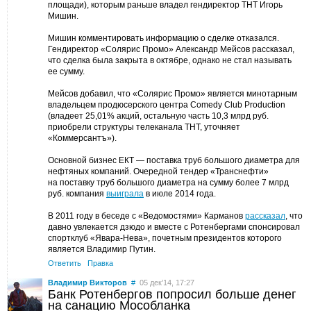
площади), которым раньше владел гендиректор ТНТ Игорь
Мишин.
Мишин комментировать информацию о сделке отказался.
Гендиректор «Солярис Промо» Александр Мейсов рассказал,
что сделка была закрыта в октябре, однако не стал называть
ее сумму.
Мейсов добавил, что «Солярис Промо» является минотарным
владельцем продюсерского центра Comedy Club Production
(владеет 25,01% акций, остальную часть 10,3 млрд руб.
приобрели структуры телеканала ТНТ, уточняет
«Коммерсантъ»).
Основной бизнес ЕКТ — поставка труб большого диаметра для
нефтяных компаний. Очередной тендер «Транснефти»
на поставку труб большого диаметра на сумму более 7 млрд
руб. компания
выиграла
в июле 2014 года.
В 2011 году в беседе с «Ведомостями» Карманов
рассказал
, что
давно увлекается дзюдо и вместе с Ротенбергами спонсировал
спортклуб «Явара-Нева», почетным президентов которого
является Владимир Путин.
Ответить
Правка
Владимир Викторов
#
05 дек’14, 17:27
Банк Ротенбергов попросил больше денег
на санацию Мособланка