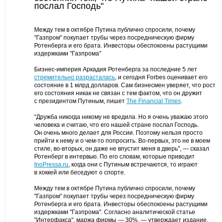
послал Господь"
Между тем в октябре Путина публично спросили, почему
"Газпром" покупает трубы через посредническую фирму
Ротенберга и его брата. Инвесторы обеспокоены растущими
издержками "Газпрома"
Бизнес-империя Аркадия Ротенберга за последние 5 лет
стремительно разрасталась
, и сегодня Forbes оценивает его
состояние в 1 млрд долларов. Сам бизнесмен уверяет, что рост
его состояния никак не связан с тем фактом, что он дружит
с президентом Путиным, пишет
The Financial Times
.
"Дружба никогда никому не вредила. Но я очень уважаю этого
человека и считаю, что его нашей стране послал Господь.
Он очень много делает для России. Поэтому нельзя просто
прийти к нему и о чем-то попросить. Во-первых, это не в моем
стиле, во-вторых, он даже не впустит меня в дверь", — сказал
Ротенберг в интервью. По его словам, которые приводит
InoPressa.ru
, когда они с Путиным встречаются, то играют
в хоккей или беседуют о спорте.
Между тем в октябре Путина публично спросили, почему
"Газпром" покупает трубы через посредническую фирму
Ротенберга и его брата. Инвесторы обеспокоены растущими
издержками "Газпрома". Согласно аналитической статье
"Интерфакса", маржа фирмы — 30%, — утверждает издание.