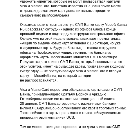
удержать клиентов, которые не могут пользоваться картами
Visa и MasterCard. Как стало известно РБК, банк почти месяц
открывал держателям карт дополнительные кредитки
санируемого им Мособлбанка
О возможности открыть к счету в СМП Банке карту Мособлбанка
РБК рассказал сотрудник одного из офисов банка в конце
прошлой недели и подтвердил сотрудник центрального офиса.
Однако уже на этой неделе выдача таких карт прекратилась.
«Акция по выдаче новых карт отменена с 13 октября, но уже
выпущенные карты будут работать», — сказал сотрудник
офиса на Профсоюзной улице, уточнив, что банк начал
оформлять карты Мособлбанка клиентам СМП в сентябре.
Получается, что клиент СМП Банка, который воспользовался
этой услугой, имеет на руках две карты, привязанные к одному
счету: одну — не обслуживаемую Visa и MasterCard и вторую
карту — Мособлбанка, на который санкции
не распространяются.
Visa и MasterCard перестали обслуживать карты самого СМП
Банка, принадлежащего братьям Борису и Аркадию
Ротенбергам, после его включения в санкционный список
28 апреля. СМП Банк договорился с различными банками,
включая Сбербанк, об обслуживании его карт в торговых точках.
Также сейчас его карты принимают в точках, обслуживаемых
процессинговой компанией UCS.
Тем не менее, такие договоренности не дали клиентам СМП