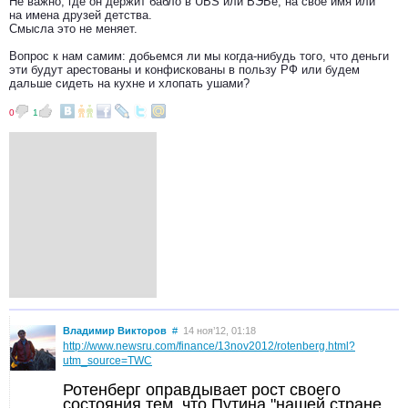
Не важно, где он держит бабло в UBS или ВЭБе, на свое имя или
на имена друзей детства.
Смысла это не меняет.
Вопрос к нам самим: добьемся ли мы когда-нибудь того, что деньги
эти будут арестованы и конфискованы в пользу РФ или будем
дальше сидеть на кухне и хлопать ушами?
0
1
Владимир Викторов
#
14 ноя’12, 01:18
http://www.newsru.com/finance/13nov2012/rotenberg.html?
utm_source=TWC
Ротенберг оправдывает рост своего
состояния тем, что Путина "нашей стране