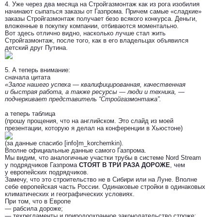
4. Уже через два месяца на Стройгазмонтаж как из рога изобилия
начинают сыпаться заказы от Газпрома. Причем самые «сладкие»
заказы Стройгазмонтаж получает безо всякого конкурса. Деньги,
вложенные в покупку компании, отбиваются моментально.
Вот здесь отлично видно, насколько лучше стал жить
Стройгазмонтаж, после того, как в его владельцах объявился
детский друг Путина.
5. А теперь внимание:
сначала цитата
«Залог нашего успеха — квалифицированная, качественная
и быстрая работа, а также ресурсы — люди и техника, —
подчеркивает представитель “Стройгазмонтажа”.
а теперь таблица
(прошу прощения, что на английском. Это слайд из моей
презентации, которую я делал на конференции в Хьюстоне)
(за данные спасибо [info]m_korchemkin).
Вполне официальные данные самого Газпрома.
Мы видим, что аналогичные участки трубы в системе Nord Stream
у подрядчиков Газпрома
СТОЯТ В ТРИ РАЗА ДОРОЖЕ
, чем
у европейских подрядчиков.
Замечу, что это строительство не в Сибири или на Луне. Вполне
себе европейская часть России. Одинаковые стройки в одинаковых
климатических и географических условиях.
При том, что в Европе
— рабсила дороже;
— техрегламенты и природоохранное законодательство строже;