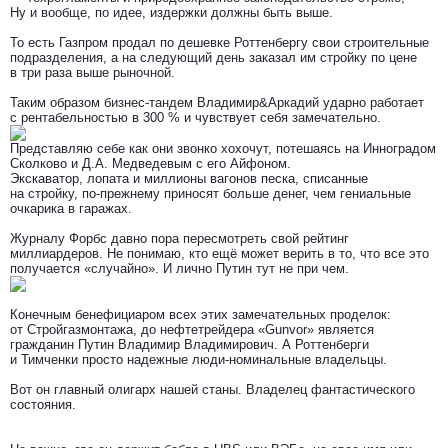
Ну и вообще, по идее, издержки должны быть выше.
То есть Газпром продал по дешевке Роттенбергу свои строительные
подразделения, а на следующий день заказал им стройку по цене
в три раза выше рыночной.
Таким образом бизнес-тандем Владимир&Аркадий ударно работает
с рентабельностью в 300 % и чувствует себя замечательно.
Представляю себе как они звонко хохочут, потешаясь на Инноградом
Сколково и Д.А. Медведевым с его Айфоном.
Экскаватор, лопата и миллионы вагонов песка, списанные
на стройку, по-прежнему приносят больше денег, чем гениальные
очкарика в гаражах.
Журналу Форбс давно пора пересмотреть свой рейтинг
миллиардеров. Не понимаю, кто ещё может верить в то, что все это
получается «случайно». И лично Путин тут не при чем.
Конечным бенефициаром всех этих замечательных проделок:
от Стройгазмонтажа, до нефтетрейдера «Gunvor» является
гражданин Путин Владимир Владимирович. А Роттенберги
и Тимченки просто надежные люди-номинальные владельцы.
Вот он главный олигарх нашей станы. Владелец фантастического
состояния.