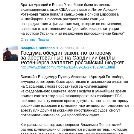
Братья Аркадий и Борис Ротенберги были включены
в санкционный список США еще в марте. Летом Аркадий
Ротенберг также попал в санкционные списки Евросоюза
и Швейцарии. Брюссель распространил санкции
на юридических и физических лиц, которые по его мнению,
являются ответственными за "дестабилизацию ситуации
на востоке Украины и за незаконное присоединение Крыма".
Ответить
Правка
Владимир Викторов
#
27 сен’14, 01:23
Госдума обсудит закон, по которому
за арестованные на Сардинии виллы
Ротенберга заплатит российский бюджет
http://www.znak.com/urfo/news/24-09-16-27/1028971.html
Близкий к Владимиру Путину бизнесмен Аркадий Ротенберг,
имущество которого было арестовано итальянскими властями
на Сардинии, сможет обратиться за компенсацией
из федерального бюджета, если Госдума в ближайшее время
примет соответствующий законопроект. Как сообщает РБК,
в нижнюю палату внесен проект документа, согласно которому
российские граждане и компании, чье имущество подвергнется
аресту или другим взысканиям иностранных судов, смогут
потребовать компенсации в российских судах.
Как рассказал автор законопроект Владимир Поневежский,
размер компенсаций определяется в сумме потерь, «которые