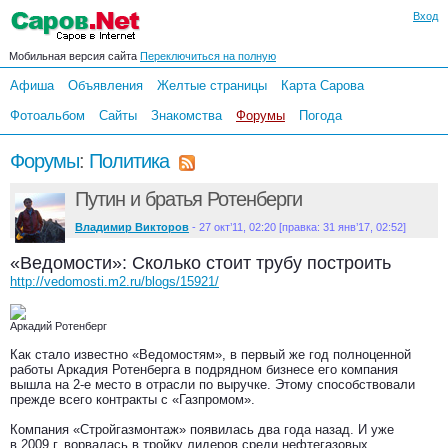
Вход
Мобильная версия сайта
Переключиться на полную
Афиша
Объявления
Желтые страницы
Карта Сарова
Фотоальбом
Сайты
Знакомства
Форумы
Погода
Форумы
:
Политика
Путин и братья Ротенберги
Владимир Викторов
- 27 окт’11, 02:20 [правка: 31 янв’17, 02:52]
«Ведомости»: Сколько стоит трубу построить
http://vedomosti.m2.ru/blogs/15921/
Аркадий Ротенберг
Как стало известно «Ведомостям», в первый же год полноценной
работы Аркадия Ротенберга в подрядном бизнесе его компания
вышла на 2-е место в отрасли по выручке. Этому способствовали
прежде всего контракты с «Газпромом».
Компания «Стройгазмонтаж» появилась два года назад. И уже
в 2009 г. ворвалась в тройку лидеров среди нефтегазовых