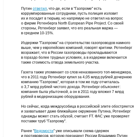
Путин
ответил
, что-де, если в "Газпроме" есть
коррумпированные сотрудники, пусть полиция изловит
их и посадит в тюрьму, но напрямую не ответил на вопрос
о фирме Ротенберга North European Pipe Project. Со своей
стороны, Ротенберг заявил, что его реальная маржа —
в среднем 10-15%.
Издержки "Газпрома" на строительство газопроводов намного
выше, чем у европейских компаний, говорят критики. Ротенберг
возражает, что в России газопроводы прокладываются
в гораздо более трудных условиях, а в издержки включается
также стоимость отвода земельного участка.
Газета также упоминает со слов неназванного топ-менеджера,
что в 2011 году Ротенберг купил за 4,05 млрд рублей дочернюю
компанию "Газпрома", которая в том же году отчиталась
о 3,7 млрд рублей чистого дохода. Ротенберг объясняет:
компания была убыточной, а он в 2011 году вложил 7 млрд
рублей в модернизацию оборудования.
Но сейчас, когда междоусобица в российской элите обостряется
и захватывает даже ближайшее окружение Путина, Ротенберг
однажды может стать обузой, считает FT. ФАС уже проверяет
поставки труб "Газпрому".
Ранее "
Ведомости
" уже описывали схема сдержек
и противовесов, которую президент России Владимир Путин