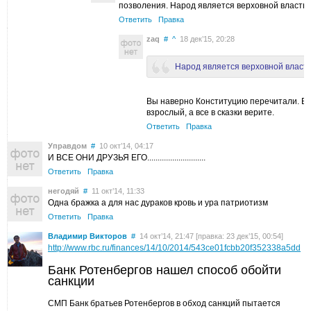
позволения. Народ является верховной властью
Ответить
Правка
zaq
#
^
18 дек’15, 20:28
Народ является верховной власт
Вы наверно Конституцию перечитали. В
взрослый, а все в сказки верите.
Ответить
Правка
Управдом
#
10 окт’14, 04:17
И ВСЕ ОНИ ДРУЗЬЯ ЕГО............................
Ответить
Правка
негодяй
#
11 окт’14, 11:33
Одна бражка а для нас дураков кровь и ура патриотизм
Ответить
Правка
Владимир Викторов
#
14 окт’14, 21:47 [правка: 23 дек’15, 00:54]
http://www.rbc.ru/finances/14/10/2014/543ce01fcbb20f352338a5dd
Банк Ротенбергов нашел способ обойти
санкции
СМП Банк братьев Ротенбергов в обход санкций пытается