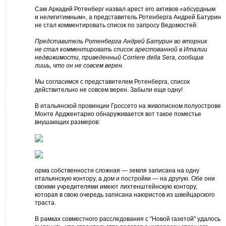
Сам Аркадий Ротенберг назвал арест его активов «абсурдным
и нелигитимным», а представитель Ротенберга Андрей Батурин
не стал комментировать список по запросу Ведомостей:
Представитель Ротенберга Андрей Батурин во вторник
не стал комментировать список арестованной в Италии
недвижимости, приведенный Corriere della Sera, сообщив
лишь, что он не совсем верен.
Мы согласимся с представителем Ротенберга, список
действительно не совсем верен. Забыли еще одну!
В итальянской провинции Гроссето на живописном полуострове
Монте Арджентарио обнаруживается вот такое поместье
внушающих размеров:
орма собственности сложная — земля записана на одну
итальянскую контору, а дом и постройки — на другую. Обе они
своими учредителями имеют лихтенштейнскую контору,
которая в свою очередь записана наюристов из швейцарского
траста.
В рамках совместного расследования с "Новой газетой" удалось