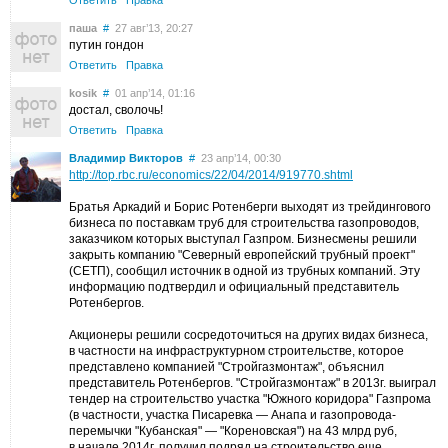
Ответить
Правка
паша
#
27 авг’13, 20:27
путин гондон
Ответить
Правка
kosik
#
01 апр’14, 01:16
достал, сволочь!
Ответить
Правка
Владимир Викторов
#
23 апр’14, 00:30
http://top.rbc.ru/economics/22/04/2014/919770.shtml
Братья Аркадий и Борис Ротенберги выходят из трейдингового
бизнеса по поставкам труб для строительства газопроводов,
заказчиком которых выступал Газпром. Бизнесмены решили
закрыть компанию "Северный европейский трубный проект"
(СЕТП), сообщил источник в одной из трубных компаний. Эту
информацию подтвердил и официальный представитель
Ротенбергов.
Акционеры решили сосредоточиться на других видах бизнеса,
в частности на инфраструктурном строительстве, которое
представлено компанией "Стройгазмонтаж", объяснил
представитель Ротенбергов. "Стройгазмонтаж" в 2013г. выиграл
тендер на строительство участка "Южного коридора" Газпрома
(в частности, участка Писаревка — Анапа и газопровода-
перемычки "Кубанская" — "Кореновская") на 43 млрд руб,
в начале 2014г. получил подряд на строительство еще