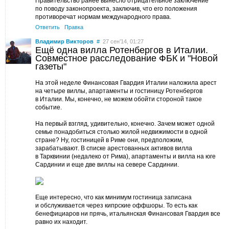
Правительство ранее вынесло отрицательное заключение
по поводу законопроекта, заключив, что его положения
противоречат нормам международного права.
Ответить
Правка
Владимир Викторов
#
27 сен’14, 01:27
Ещё одна вилла Ротенбергов в Италии.
Совместное расследование ФБК и "Новой
газеты"
На этой неделе Финансовая Гвардия Италии наложила арест
на четыре виллы, апартаменты и гостиницу Ротенбергов
в Италии. Мы, конечно, не можем обойти стороной такое
событие.
На первый взгляд, удивительно, конечно. Зачем может одной
семье понадобиться столько жилой недвижимости в одной
стране? Ну, гостиницей в Риме они, предположим,
зарабатывают. В списке арестованных активов вилла
в Тарквинии (недалеко от Рима), апартаменты и вилла на юге
Сардинии и еще две виллы на севере Сардинии.
Еще интересно, что как минимум гостиница записана
и обслуживается через кипрские оффшоры. То есть как
бенефициаров ни прячь, итальянская Финансовая Гвардия все
равно их находит.