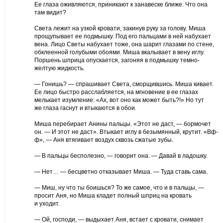
Ее глаза оживляются, приникают к занавеске ближе. Что она
там видит?
Света лежит на узкой кровати, закинув руку за голову. Миша
прощупывает ее подмышку. Под его пальцами в ней набухает
вена. Лицо Светы набухает тоже, она шарит глазами по стене,
обклеенной голубыми обоями. Миша вкалывает в вену иглу.
Поршень шприца опускается, загоняя в подмышку темно-
желтую жидкость.
— Гонишь? — спрашивает Света, сморщившись. Миша кивает.
Ее лицо быстро расслабляется, на мгновение в ее глазах
мелькает изумление: «Ах, вот оно как может быть?!» Но тут
же глаза гаснут и втыкаются в обои.
Миша перебирает Анины пальцы. «Этот не даст, — бормочет
он. — И этот не даст». Втыкает иглу в безымянный, крутит. «Вф-
ф», — Аня втягивает воздух сквозь сжатые зубы.
— В пальцы бесполезно, — говорит она. — Давай в ладошку.
— Нет… — бесцветно отказывает Миша. — Туда ставь сама.
— Миш, ну что ты боишься? То же самое, что и в пальцы, —
просит Аня, но Миша кладет полный шприц на кровать
и уходит.
— Ой, господи, — выдыхает Аня, встает с кровати, снимает