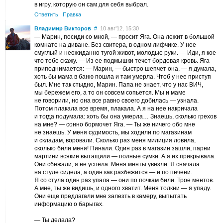
в игру, которую он сам для себя выбрал.
Ответить
Правка
Владимир Викторов
#
10 авг’12, 15:30
— Марин, посиди со мной, — просит Яга. Она лежит в большой
комнате на диване. Без свитера, в одном лифчике. У нее
смуглый и неожиданно тугой живот, молодые руки. — Иди, я кое-
что тебе скажу. — Из ее подмышки течет бордовая кровь. Яга
приподнимается: — Марин, — быстро шепчет она, — я думала,
хоть бы мама в баню пошла и там умерла. Чтоб у нее приступ
был. Мне так стыдно, Марин. Папа не знает, что у нас ВИЧ,
мы бережем его, а то он совсем сопьется. Мы и маме
не говорили, но она все равно своего добилась — узнала.
Потом плакала все время, плакала. А я на нее накричала
и тогда подумала: хоть бы она умерла… Знаешь, сколько грехов
на мне? — сонно бормочет Яга. — Ты же ничего обо мне
не знаешь. У меня судимость, мы ходили по магазинам
и складам, воровали. Сколько раз меня милиция ловила,
сколько били меня! Пинали. Один раз в магазин зашли, парни
мартини всякие вытащили — полные сумки. А я их прикрывала.
Они сбежали, я не успела. Меня менты увезли. Я сначала
на стуле сидела, а один как разбежится — и по печени.
Я со стула один раз упала — они по почкам били. Трое ментов.
А мне, ты же видишь, и одного хватит. Меня толкни — я упаду.
Они еще предлагали мне залезть в камеру, выпытать
информацию о барыгах.
— Ты делала?