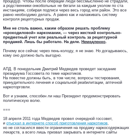
процедур. Чтобы после операции люди бессмысленно не страдали,
а родственники онкобольных не бегали за каждым уколом по ста
инстанциям, собирая подписи через весь город или район. Это все
равно необходимо делать. А равно как и налаживать систему
контроля рецептурных продаж.
Мне не столь важно, каким образом решать проблему
«крокодиловой» наркомании, — через жесткий контрольно-
предметный учет или реальный контроль за рецептурной
продажей. Лишь бы работало. На деле.
Немедленно
.
Почему все сейчас через пень-колоду, я не знаю. Но догадываюсь,
кому оно должно быть выгодно.
АПД. В понедельник Дмитрий Медведев проведет заседание
президиума Госсовета по теме наркотиков.
На повестке должны быть, в том числе, вопросы тестирования,
принудительного лечения и социальной реабилитации, аптечной
наркоторговли.
Вот и узнаем, способен ли наш Президент продемонстрировать
политическую волю.
===
18 апреля 2011 года Медведев провел очередной госсовет,
и
отыскал в интернете способ приготовления наркотиков
,
но не согласился ввести ограничения на продажу наркосодержащих
лекарств, а всего лишь призвал закрывать в интернете сайты