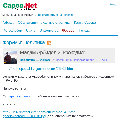
Вход
Мобильная версия сайта
Переключиться на полную
Афиша
Объявления
Желтые страницы
Карта Сарова
Фотоальбом
Сайты
Знакомства
Форумы
Погода
Форумы
:
Политика
Мадам Арбидол и "крокодил"
Владимир Викторов
- 24 ноя’11, 04:52 [правка: 10 авг’12, 15:33]
http://noth-special.livejournal.com/728503.html
Бензин + кислота +коробок спичек + пара пачек таблеток с кодеином
= РАВНО =
Например, это
'">
[скрытый текст]
(слабонервным не смотреть)
или это
http://i196.photobucket.com/albums/aa141/noth-
special/narco/DSC00118.jpg
(слабонервным не смотреть)