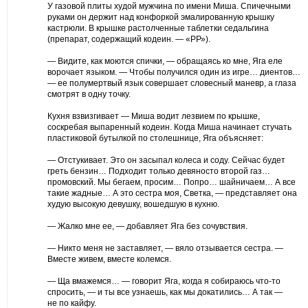
У газовой плиты худой мужчина по имени Миша. Спичечными
руками он держит над конфоркой эмалированную крышку
кастрюли. В крышке растолченные таблетки седальгина
(препарат, содержащий кодеин. — «РР»).
— Видите, как моются спички, — обращаясь ко мне, Яга еле
ворочает языком. — Чтобы получился один из игре… диентов…
— ее полумертвый язык совершает словесный маневр, а глаза
смотрят в одну точку.
Кухня взвизгивает — Миша водит лезвием по крышке,
соскребая выпаренный кодеин. Когда Миша начинает стучать
пластиковой бутылкой по столешнице, Яга объясняет:
— Отстукивает. Это он засыпал колеса и соду. Сейчас будет
греть бензин… Подходит только девяносто второй газ…
промовский. Мы бегаем, просим… Попро… шайничаем… А все
такие жадные… А это сестра моя, Светка, — представляет она
худую высокую девушку, вошедшую в кухню.
— Жалко мне ее, — добавляет Яга без сочувствия.
— Никто меня не заставляет, — вяло отзывается сестра. —
Вместе живем, вместе колемся.
— Ща вмажемся… — говорит Яга, когда я собираюсь что-то
спросить, — и ты все узнаешь, как мы докатились… А так —
не по кайфу.