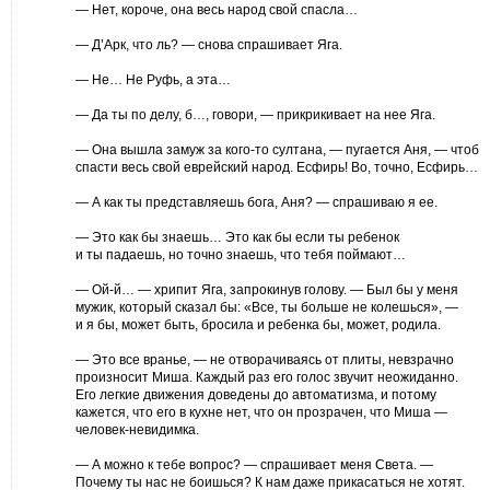
— Нет, короче, она весь народ свой спасла…
— Д’Арк, что ль? — снова спрашивает Яга.
— Не… Не Руфь, а эта…
— Да ты по делу, б…, говори, — прикрикивает на нее Яга.
— Она вышла замуж за кого-то султана, — пугается Аня, — чтоб
спасти весь свой еврейский народ. Есфирь! Во, точно, Есфирь…
— А как ты представляешь бога, Аня? — спрашиваю я ее.
— Это как бы знаешь… Это как бы если ты ребенок
и ты падаешь, но точно знаешь, что тебя поймают…
— Ой-й… — хрипит Яга, запрокинув голову. — Был бы у меня
мужик, который сказал бы: «Все, ты больше не колешься», —
и я бы, может быть, бросила и ребенка бы, может, родила.
— Это все вранье, — не отворачиваясь от плиты, невзрачно
произносит Миша. Каждый раз его голос звучит неожиданно.
Его легкие движения доведены до автоматизма, и потому
кажется, что его в кухне нет, что он прозрачен, что Миша —
человек-невидимка.
— А можно к тебе вопрос? — спрашивает меня Света. —
Почему ты нас не боишься? К нам даже прикасаться не хотят.