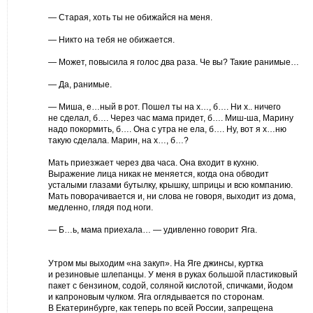
— Старая, хоть ты не обижайся на меня.
— Никто на тебя не обижается.
— Может, повысила я голос два раза. Че вы? Такие ранимые…
— Да, ранимые.
— Миша, е…ный в рот. Пошел ты на х…, б…. Ни х.. ничего
не сделал, б…. Через час мама придет, б…. Миш-ша, Марину
надо покормить, б…. Она с утра не ела, б…. Ну, вот я х…ню
такую сделала. Марин, на х…, б…?
Мать приезжает через два часа. Она входит в кухню.
Выражение лица никак не меняется, когда она обводит
усталыми глазами бутылку, крышку, шприцы и всю компанию.
Мать поворачивается и, ни слова не говоря, выходит из дома,
медленно, глядя под ноги.
— Б…ь, мама приехала… — удивленно говорит Яга.
Утром мы выходим «на закуп». На Яге джинсы, куртка
и резиновые шлепанцы. У меня в руках большой пластиковый
пакет с бензином, содой, соляной кислотой, спичками, йодом
и капроновым чулком. Яга оглядывается по сторонам.
В Екатеринбурге, как теперь по всей России, запрещена