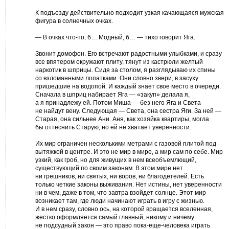
К подъезду действительно подходит узкая качающаяся мужская
фигура в солнечных очках.
— В очках что-то, б… Модный, б… — тихо говорит Яга.
Звонит домофон. Его встречают радостными улыбками, и сразу
все впятером окружают плиту, тянут из кастрюли желтый
наркотик в шприцы. Сидя за столом, я разглядываю их спины
со взломанными лопатками. Они словно звери, в засуху
пришедшие на водопой. И каждый знает свое место в очереди.
Сначала в шприц набирает Яга — «закуп» делала я,
а я принадлежу ей. Потом Миша — без него Яга и Света
не найдут вену. Следующая — Света, она сестра Яги. За ней —
Старая, она сильнее Ани. Аня, как хозяйка квартиры, могла
бы оттеснить Старую, но ей не хватает уверенности.
Их мир ограничен несколькими метрами с газовой плитой под
вытяжкой в центре. И это не мир в мире, а мир сам по себе. Мир
узкий, как гроб, но для живущих в нем всеобъемлющий,
существующий по своим законам. В этом мире нет
ни грешников, ни святых, ни воров, ни благодетелей. Есть
только четкие законы выживания. Нет истины, нет уверенности
ни в чем, даже в том, что завтра взойдет солнце. Этот мир
возникает там, где люди начинают играть в игру с жизнью.
И в нем сразу, словно ось, на которой вращается вселенная,
жестко оформляется самый главный, никому и ничему
не подсудный закон — это право пока-еще-человека играть