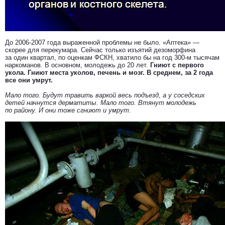
До 2006-2007 года выраженной проблемы не было. «Аптека» —
скорее для перекумара. Сейчас только изъятий дезоморфина
за один квартал, по оценкам ФСКН, хватило бы на год 300-м тысячам
наркоманов. В основном, молодежь до 20 лет.
Гниют с первого
укола. Гниют места уколов, печень и мозг. В среднем, за 2 года
все они умрут.
Мало того. Будут травить варкой весь подъезд, а у соседских
детей начнутся дерматиты. Мало того. Втянут молодежь
по району. И они тоже сгниют и умрут.