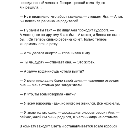
неординарный человек. Говорит, решай сама. Ну, вот
я и решила…
— Ну и правильно, что аборт сделала, — утешает Яга. — А так
бы повесила ребенка на родителей.
— Ну зачем ты так? — по лицу Ани проходит судорога. —
А может, все по-другому было бы… А может, и Лешка не стал
бы… Он теперь сильно ребенка хочет. Только теперь
я нормального не рожу.
— А ты делала аборт? — спрашиваю я Ягу.
— Ты че, дура? — отвечает она. — Это ж грех.
— А замуж когда-нибудь хотела выйти?
— У меня никогда не было такой цели, — надменно отвечает
она. — Меня столько раз замуж звали…
— И что, ты всем говорила «нет»?
— Я всем говорила «да», но никто не женился. Все коз-з-злы.
— Я знаю только одно, — дрожащим голосом говорит Аня, —
сейчас, какой бы он ни родился, я б его никогда не оставила…
В комнату заходит Света и останавливается возле коробок