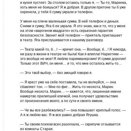
и кухня пустеет. За столом остаюсь только я. — Ты-то, Маринка,
хоть меня не боишься? Я ж добрая. В другом притоне ты б уже
охренела, у тебя б сумку украли и телефон.
У меня на плече маленькая сумка. В ней телефон и деньги.
Сними я сумку, Яга б ее украла. Я это знаю, как и то, что у меня
на этом «варочном квадрате» есть серьезная гарантия
безопасности. Звонит мой телефон — приятель приглашает
в театр. Яга прислушивается к нашему разговору.
— Театр какой-то, б…! — кричит она. — Вообще, б…! Я никогда,
ни разу в жизни в театре не была! Как я влипла! Наркотики —
это вообще не мое! Я люблю парикмахерские! И сумки дорогие!
Только этот ВИЧ, он меня… и то, что мне осталось жить-то…
— Это твой выбор, — без эмоций говорю я.
— Я крест уже на себе поставила, ты не волнуйся, — она
сбавляет тон. — Мне по фиг… Жить-то неохота, Марин.
Вообще неохота. Марин… — кажется, что, лишенная имени
намертво прилипшей кличкой, она получает удовольствие
от произнесения моего, а по сути и своего имени.
— Че вы все разбежались? — она повышает хриплый голос. —
А я ж люблю вас. Я ж все равно добрая Ягушка.
— Ты своим психом всех разогнала, — скрипуче отзывается
из комнаты Старая.