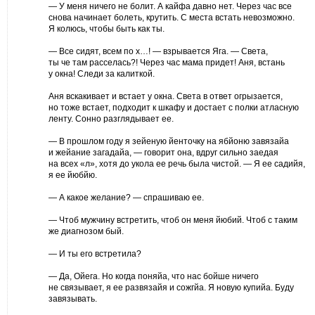
— У меня ничего не болит. А кайфа давно нет. Через час все
снова начинает болеть, крутить. С места встать невозможно.
Я колюсь, чтобы быть как ты.
— Все сидят, всем по х…! — взрывается Яга. — Света,
ты че там расселась?! Через час мама придет! Аня, встань
у окна! Следи за калиткой.
Аня вскакивает и встает у окна. Света в ответ огрызается,
но тоже встает, подходит к шкафу и достает с полки атласную
ленту. Сонно разглядывает ее.
— В прошлом году я зейеную йенточку на ябйоню завязайа
и жейание загадайа, — говорит она, вдруг сильно заедая
на всех «л», хотя до укола ее речь была чистой. — Я ее садийя,
я ее йюбйю.
— А какое желание? — спрашиваю ее.
— Чтоб мужчину встретить, чтоб он меня йюбий. Чтоб с таким
же диагнозом бый.
— И ты его встретила?
— Да, Ойега. Но когда поняйа, что нас бойше ничего
не связывает, я ее развязайя и сожгйа. Я новую купийа. Буду
завязывать.