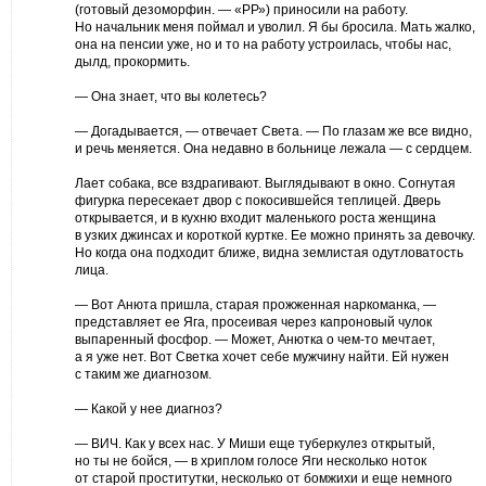
(готовый дезоморфин. — «РР») приносили на работу.
Но начальник меня поймал и уволил. Я бы бросила. Мать жалко,
она на пенсии уже, но и то на работу устроилась, чтобы нас,
дылд, прокормить.
— Она знает, что вы колетесь?
— Догадывается, — отвечает Света. — По глазам же все видно,
и речь меняется. Она недавно в больнице лежала — с сердцем.
Лает собака, все вздрагивают. Выглядывают в окно. Согнутая
фигурка пересекает двор с покосившейся теплицей. Дверь
открывается, и в кухню входит маленького роста женщина
в узких джинсах и короткой куртке. Ее можно принять за девочку.
Но когда она подходит ближе, видна землистая одутловатость
лица.
— Вот Анюта пришла, старая прожженная наркоманка, —
представляет ее Яга, просеивая через капроновый чулок
выпаренный фосфор. — Может, Анютка о чем-то мечтает,
а я уже нет. Вот Светка хочет себе мужчину найти. Ей нужен
с таким же диагнозом.
— Какой у нее диагноз?
— ВИЧ. Как у всех нас. У Миши еще туберкулез открытый,
но ты не бойся, — в хриплом голосе Яги несколько ноток
от старой проститутки, несколько от бомжихи и еще немного