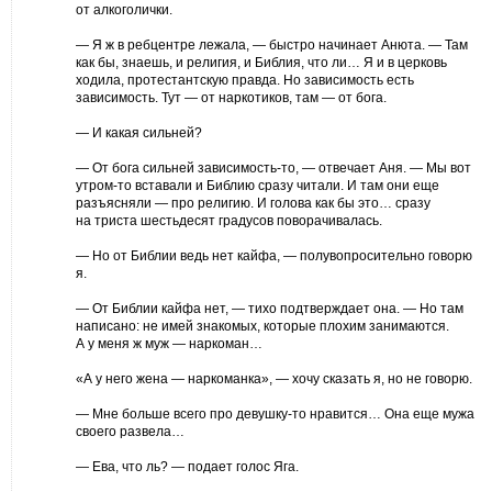
от алкоголички.
— Я ж в ребцентре лежала, — быстро начинает Анюта. — Там
как бы, знаешь, и религия, и Библия, что ли… Я и в церковь
ходила, протестантскую правда. Но зависимость есть
зависимость. Тут — от наркотиков, там — от бога.
— И какая сильней?
— От бога сильней зависимость-то, — отвечает Аня. — Мы вот
утром-то вставали и Библию сразу читали. И там они еще
разъясняли — про религию. И голова как бы это… сразу
на триста шестьдесят градусов поворачивалась.
— Но от Библии ведь нет кайфа, — полувопросительно говорю
я.
— От Библии кайфа нет, — тихо подтверждает она. — Но там
написано: не имей знакомых, которые плохим занимаются.
А у меня ж муж — наркоман…
«А у него жена — наркоманка», — хочу сказать я, но не говорю.
— Мне больше всего про девушку-то нравится… Она еще мужа
своего развела…
— Ева, что ль? — подает голос Яга.