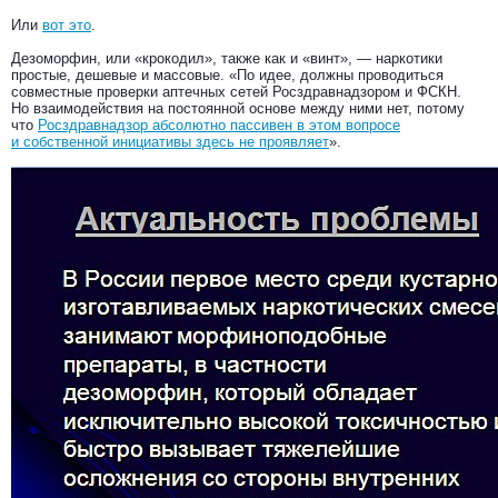
Или
вот это
.
Дезоморфин, или «крокодил», также как и «винт», — наркотики
простые, дешевые и массовые. «По идее, должны проводиться
совместные проверки аптечных сетей Росздравнадзором и ФСКН.
Но взаимодействия на постоянной основе между ними нет, потому
что
Росздравнадзор абсолютно пассивен в этом вопросе
и собственной инициативы здесь не проявляет
».