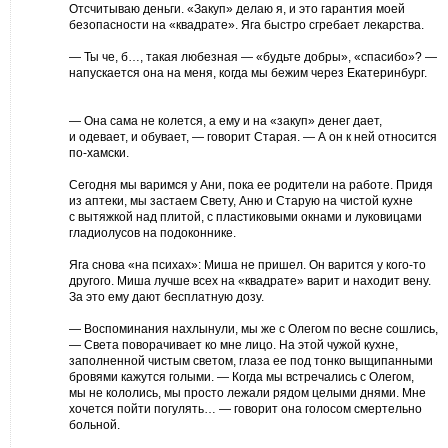
Отсчитываю деньги. «Закуп» делаю я, и это гарантия моей
безопасности на «квадрате». Яга быстро сгребает лекарства.
— Ты че, б…, такая любезная — «будьте добры», «спасибо»? —
напускается она на меня, когда мы бежим через Екатеринбург.
— Она сама не колется, а ему и на «закуп» денег дает,
и одевает, и обувает, — говорит Старая. — А он к ней относится
по-хамски.
Сегодня мы варимся у Ани, пока ее родители на работе. Придя
из аптеки, мы застаем Свету, Аню и Старую на чистой кухне
с вытяжкой над плитой, с пластиковыми окнами и луковицами
гладиолусов на подоконнике.
Яга снова «на психах»: Миша не пришел. Он варится у кого-то
другого. Миша лучше всех на «квадрате» варит и находит вену.
За это ему дают бесплатную дозу.
— Воспоминания нахлынули, мы же с Олегом по весне сошлись,
— Света поворачивает ко мне лицо. На этой чужой кухне,
заполненной чистым светом, глаза ее под тонко выщипанными
бровями кажутся голыми. — Когда мы встречались с Олегом,
мы не кололись, мы просто лежали рядом целыми днями. Мне
хочется пойти погулять… — говорит она голосом смертельно
больной.