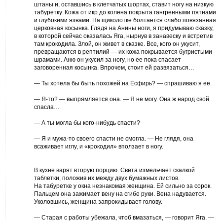
штаны и, оставшись в клетчатых шортах, ставит ногу на низкую
табуретку. Кожа от икр до колена покрыта гангренными пятнами
и глубокими язвами. На щиколотке болтается слабо повязанная
церковная косынка. Глядя на Анины ноги, я придумываю сказку,
в которой сейчас оказалась Яга, нырнув в занавеску и встретив
там крокодила. Злой, он живет в сказке. Все, кого он укусит,
превращаются в рептилий — их кожа покрывается бугристыми
шрамами. Аню он укусил за ногу, но ее пока спасает
заговоренная косынка. Впрочем, стоит ей развязаться…
— Ты хотела бы быть похожей на Есфирь? — спрашиваю я ее.
— Я-то? — выпрямляется она. — Я не могу. Она ж народ свой
спасла…
— А ты могла бы кого-нибудь спасти?
— Я и мужа-то своего спасти не смогла. — Не глядя, она
всаживает иглу, и «крокодил» вползает в ногу.
В кухне варят вторую порцию. Света измельчает скалкой
таблетки, положив их между двух бумажных листов.
На табуретке у окна незнакомая женщина. Ей сильно за сорок.
Пальцем она зажимает вену на сгибе руки. Вена надувается.
Уколовшись, женщина запрокидывает голову.
— Старая с работы убежала, чтоб вмазаться, — говорит Яга. —