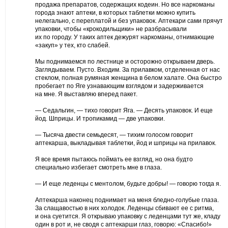
продажа препаратов, содержащих кодеин. Но все наркоманы
города знают аптеки, в которых таблетки можно купить
нелегально, с переплатой и без упаковок. Аптекари сами прячут
упаковки, чтобы «крокодильщики» не разбрасывали
их по городу. У таких аптек дежурят наркоманы, отнимающие
«закуп» у тех, кто слабей.
Мы поднимаемся по лестнице и осторожно открываем дверь.
Заглядываем. Пусто. Входим. За прилавком, отделенная от нас
стеклом, полная румяная женщина в белом халате. Она быстро
пробегает по Яге узнавающим взглядом и задерживается
на мне. Я выставляю вперед пакет.
— Седальгин, — тихо говорит Яга. — Десять упаковок. И еще
йод. Шприцы. И тропикамид — две упаковки.
— Тысяча двести семьдесят, — тихим голосом говорит
аптекарша, выкладывая таблетки, йод и шприцы на прилавок.
Я все время пытаюсь поймать ее взгляд, но она будто
специально избегает смотреть мне в глаза.
— И еще леденцы с ментолом, будьте добры! — говорю тогда я.
Аптекарша наконец поднимает на меня бледно-голубые глаза.
За слащавостью в них холодок. Леденцы сбивают ее с ритма,
и она суетится. Я открываю упаковку с леденцами тут же, кладу
один в рот и, не сводя с аптекарши глаз, говорю: «Спасибо!»