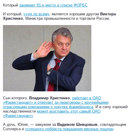
Который
занимает 81-е место в списке ФОРБС
.
И который,
судя по всему
, является хорошим другом
Виктора
Христенко
, Министра промышленности и торговли России.
Сын которого,
Владимир Христенко
,
работает в ОАО
«Фармстандарт» и отвечает за переговоры с крупнейшими
отраслевыми компаниями о покупке фармбизнеса
. И в силу хорошей
наследственности
может возглавить этот самый ОАО
«Фармстандарт»
.
А дочь, Юлия, — замужем за
Вадимом Шевцовым
, совладельцем
Соллерса и
успешного лоббиста повышения ввозных пошлин