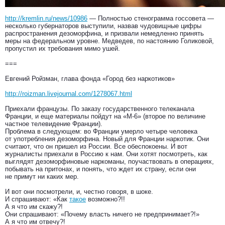
http://kremlin.ru/news/10986
— Полностью стенограмма госсовета —
несколько губернаторов выступили, назвав чудовищные цифры
распространения дезоморфина, и призвали немедленно принять
меры на федеральном уровне. Медведев, по настоянию Голиковой,
пропустил их требования мимо ушей.
===
Евгений Ройзман, глава фонда «Город без наркотиков»
http://roizman.livejournal.com/1278067.html
Приехали французы. По заказу государственного телеканала
Франции, и еще материалы пойдут на «М-6» (второе по величине
частное телевидение Франции).
Проблема в следующем: во Франции умерло четыре человека
от употребления дезоморфина. Новый для Франции наркотик. Они
считают, что он пришел из России. Все обеспокоены. И вот
журналисты приехали в Россию к нам. Они хотят посмотреть, как
выглядят дезоморфиновые наркоманы, поучаствовать в операциях,
побывать на притонах, и понять, что ждет их страну, если они
не примут ни каких мер.
И вот они посмотрели, и, честно говоря, в шоке.
И спрашивают: «Как
такое
возможно?!!
А я что им скажу?!
Они спрашивают: «Почему власть ничего не предпринимает?!»
А я что им отвечу?!