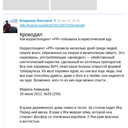
Владимир Викторов
#
10 авг’12, 15:30
http://rusrep.ru/article/2012/07/23/krokodil/
Крокодил
Как корреспондент «РР» побывала в наркотическом аду
Корреспондент «РР» провела несколько дней среди людей,
скорее всего, обреченных на скорую и мучительную смерть. Это
наркоманы, употребляющие «крокодил» — убийственный
синтетический наркотик, сделанный из аптечных препаратов.
Все они заражены ВИЧ, некоторые больны открытой формой
туберкулеза. Их мозг поражен ядом, но они все еще люди, они
все еще способны думать, даже о боге и о любви, они надеются
на чудо. Возможно, кого-то из них еще можно спасти…
Марина Ахмедова
26 июля 2012, №29 (258)
В кухне деревянного дома темно и тесно. За столом сидит Яга.
Перед ней миска. В руке у Яги мокрая губка, которой она
стирает фосфор со спичечных коробков. У Яги руки красные
и костистые.