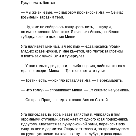
Руку пожать боятся
— Мы же вичевые, — с вызовом произносит Яга. — Сейчас
возьмем и заразим тебя.
— Ну, я же не собираюсь вашу кровь пить, — шучу я,
но им не смешно. Мне тоже. Я очень их боюсь, особенно
туберкулезного дыхания Миши.
Яга наливает мне чай, и я его пью — едва касаясь губами
гладких краев кружки. И мне кажется, что глоток за глотком
я впитываю чужой ВИЧ и туберкулез.
— У нас только две дороги — либо тюрьма, либо на тот свет, —
мрачно говорит Миша. — Третьего нет, это тупик.
— Третий есть, — хрипло вставляет Яга. — Перекумарить.
— Что толку? — спрашивает Миша. — От себя-то не убежишь.
— Он прав. Прав, — подхватывают Аня со Светой.
Яга приседает, выворачивает запястья и, упираясь в пол
огромными ступнями, отъезжает от одного края подоконника
к другому. Хватается за ручку оконной рамы, переносит всю
силу на нее и держится. Открывает глаза и, по-прежнему вися
на ручке, уставляется в занавеску — голубую, с разводами.