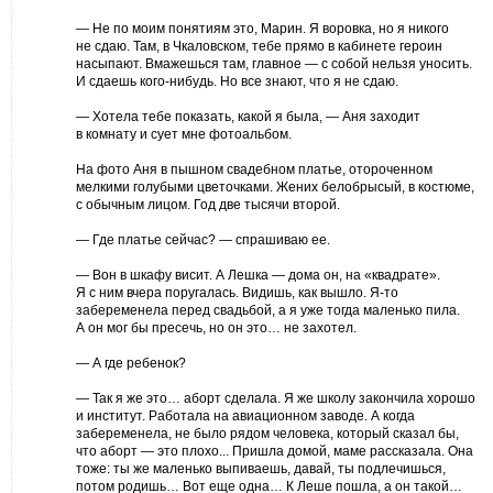
— Не по моим понятиям это, Марин. Я воровка, но я никого
не сдаю. Там, в Чкаловском, тебе прямо в кабинете героин
насыпают. Вмажешься там, главное — с собой нельзя уносить.
И сдаешь кого-нибудь. Но все знают, что я не сдаю.
— Хотела тебе показать, какой я была, — Аня заходит
в комнату и сует мне фотоальбом.
На фото Аня в пышном свадебном платье, отороченном
мелкими голубыми цветочками. Жених белобрысый, в костюме,
с обычным лицом. Год две тысячи второй.
— Где платье сейчас? — спрашиваю ее.
— Вон в шкафу висит. А Лешка — дома он, на «квадрате».
Я с ним вчера поругалась. Видишь, как вышло. Я-то
забеременела перед свадьбой, а я уже тогда маленько пила.
А он мог бы пресечь, но он это… не захотел.
— А где ребенок?
— Так я же это… аборт сделала. Я же школу закончила хорошо
и институт. Работала на авиационном заводе. А когда
забеременела, не было рядом человека, который сказал бы,
что аборт — это плохо... Пришла домой, маме рассказала. Она
тоже: ты же маленько выпиваешь, давай, ты подлечишься,
потом родишь… Вот еще одна… К Леше пошла, а он такой…