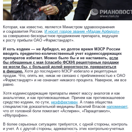
Которая, как известно, является Министром здравоохранения
и соцразвития России.
И носит гордое звание «Мадам Арбидол»
за совершенно бескорыстное продвижение препарата, ведущее
к росту прибыли ОАО «Фармстандарт».
И хоть кодеин — не Арбидол, но долгое время МЗСР России
вводить предметно-количественный учет кодеинсодержащих
препаратов избегает. Можно было бы и не настаивать,
если
бы обещанные с мая (спасибо ФСКН) рецептурные продажи
не могли бы, с большой долей вероятности, превратиться
в фикцию.
Хотя до последнего МЗСР избегало и рецептурных
продаж. Что, опять же, никак не связано с приближенностью к ОАО
«Фармстандарт» и не означает никакого процента. Наверное, им все
равно.
Хотя кодеинсодержащие препараты имеют массу аналогов и как
анальгетики, и как противокашлевые. Причем как противокашлевое
средство кодеин, по сути,
неэффективен
. А глава общества
специалистов доказательной медицины Василий Власов
напоминает
,
что от головной боли помогают «Аспирин», «Парацетамол»,
«Ибупрофен».
В более серьезных ситуациях требуются, с одной стороны, контроль
и учет. А с другой стороны, адекватность этих контрольно-учетных