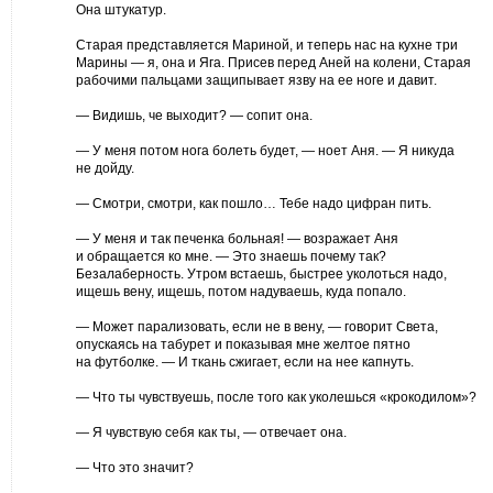
Она штукатур.
Старая представляется Мариной, и теперь нас на кухне три
Марины — я, она и Яга. Присев перед Аней на колени, Старая
рабочими пальцами защипывает язву на ее ноге и давит.
— Видишь, че выходит? — сопит она.
— У меня потом нога болеть будет, — ноет Аня. — Я никуда
не дойду.
— Смотри, смотри, как пошло… Тебе надо цифран пить.
— У меня и так печенка больная! — возражает Аня
и обращается ко мне. — Это знаешь почему так?
Безалаберность. Утром встаешь, быстрее уколоться надо,
ищешь вену, ищешь, потом надуваешь, куда попало.
— Может парализовать, если не в вену, — говорит Света,
опускаясь на табурет и показывая мне желтое пятно
на футболке. — И ткань сжигает, если на нее капнуть.
— Что ты чувствуешь, после того как уколешься «крокодилом»?
— Я чувствую себя как ты, — отвечает она.
— Что это значит?