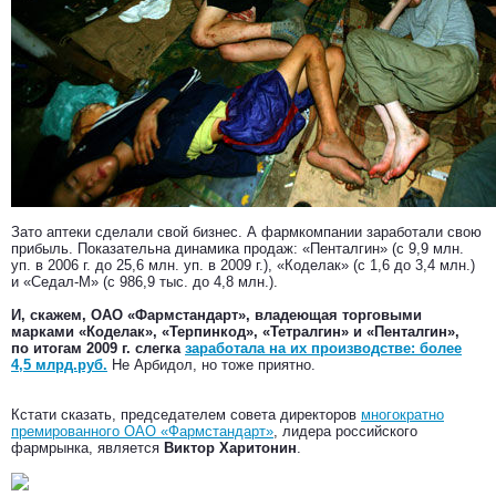
Зато аптеки сделали свой бизнес. А фармкомпании заработали свою
прибыль. Показательна динамика продаж: «Пенталгин» (с 9,9 млн.
уп. в 2006 г. до 25,6 млн. уп. в 2009 г.), «Коделак» (с 1,6 до 3,4 млн.)
и «Седал-М» (с 986,9 тыс. до 4,8 млн.).
И, скажем, ОАО «Фармстандарт», владеющая торговыми
марками «Коделак», «Терпинкод», «Тетралгин» и «Пенталгин»,
по итогам 2009 г. слегка
заработала на их производстве: более
4,5 млрд.руб.
Не Арбидол, но тоже приятно.
Кстати сказать, председателем совета директоров
многократно
премированного ОАО «Фармстандарт»
, лидера российского
фармрынка, является
Виктор Харитонин
.