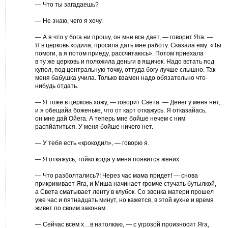
— Что ты загадаешь?
— Не знаю, чего я хочу.
— А я что у бога ни прошу, он мне все дает, — говорит Яга. —
Я в церковь ходила, просила дать мне работу. Сказала ему: «Ты
помоги, а я потом приеду, рассчитаюсь». Потом приехала
в ту же церковь и положила деньги в ящичек. Надо встать под
купол, под центральную точку, оттуда богу лучше слышно. Так
меня бабушка учила. Только взамен надо обязательно что-
нибудь отдать.
— Я тоже в церковь хожу, — говорит Света. — Денег у меня нет,
и я обещайа боженьке, что от карт откажусь. Я отказайась,
он мне дай Ойега. А теперь мне бойше нечем с ним
распйатиться. У меня бойше ничего нет.
— У тебя есть «крокодил», — говорю я.
— Я откажусь, тойко когда у меня появится жених.
— Что разболтались?! Через час мама придет! — снова
прикрикивает Яга, и Миша начинает громче стучать бутылкой,
а Света сматывает ленту в клубок. Со звонка матери прошел
уже час и пятнадцать минут, но кажется, в этой кухне и время
живет по своим законам.
— Сейчас всем х…в натолкаю, — с угрозой произносит Яга,