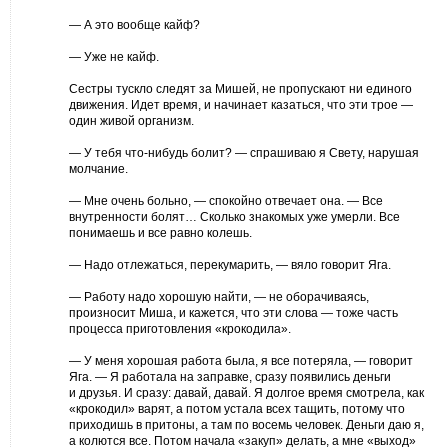
— А это вообще кайф?
— Уже не кайф.
Сестры тускло следят за Мишей, не пропускают ни единого
движения. Идет время, и начинает казаться, что эти трое —
один живой организм.
— У тебя что-нибудь болит? — спрашиваю я Свету, нарушая
молчание.
— Мне очень больно, — спокойно отвечает она. — Все
внутренности болят… Сколько знакомых уже умерли. Все
понимаешь и все равно колешь.
— Надо отлежаться, перекумарить, — вяло говорит Яга.
— Работу надо хорошую найти, — не оборачиваясь,
произносит Миша, и кажется, что эти слова — тоже часть
процесса приготовления «крокодила».
— У меня хорошая работа была, я все потеряла, — говорит
Яга. — Я работала на заправке, сразу появились деньги
и друзья. И сразу: давай, давай. Я долгое время смотрела, как
«крокодил» варят, а потом устала всех тащить, потому что
приходишь в притоны, а там по восемь человек. Деньги даю я,
а колются все. Потом начала «закуп» делать, а мне «выход»