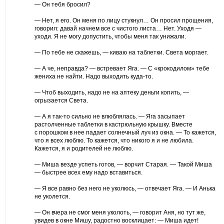
— Он тебя бросил?
— Нет, я его. Он меня по лицу стукнул… Он просил прощения,
говорил: давай начнем все с чистого листа… Нет. Уходя —
уходи. Я не могу допустить, чтобы меня так унижали.
— По тебе не скажешь, — киваю на таблетки. Света моргает.
— А че, неправда? — встревает Яга. — С «крокодилом» тебе
жениха не найти. Надо выходить куда-то.
— Чтоб выходить, надо не на аптеку деньги копить, —
огрызается Света.
— А я так-то сильно не влюблялась. — Яга засыпает
растолченные таблетки в кастрюльную крышку. Вместе
с порошком в нее падает солнечный луч из окна. — То кажется,
что я всех люблю. То кажется, что никого я и не любила.
Кажется, я и родителей не люблю.
— Миша везде успеть готов, — ворчит Старая. — Такой Миша
— быстрее всех ему надо вставиться.
— Я все равно без него не уколюсь, — отвечает Яга. — И Анька
не уколется.
— Он вчера не смог меня уколоть, — говорит Аня, но тут же,
увидев в окне Мишу, радостно восклицает: — Миша идет!