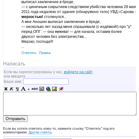
выписал заключение в бреде;
— с циничным сокрытием следствием убийства человека 28 мая
2011 года недалеко от здания (обнаружено тело) УВД г.Сарова -
мерзостью!
столкнулся...
А мне Аношин выписал заключение в бреде;
— несколько лет назад меня спрашивали (с издёвкой!) про "у"
перед ОПГ: — она
оу
жива! — для начала, оставив более
двухсот человек без электричества...
Мерзко, господа!!!
...
Ответить
Правка
Написать
Если вы зарегистрированы у нас,
войдите на сайт
.
или введите
Ваше имя:
Если вы хотите ответить кому-то, нажмите ссылку "Ответить" под его
комментарием.
Другие советы