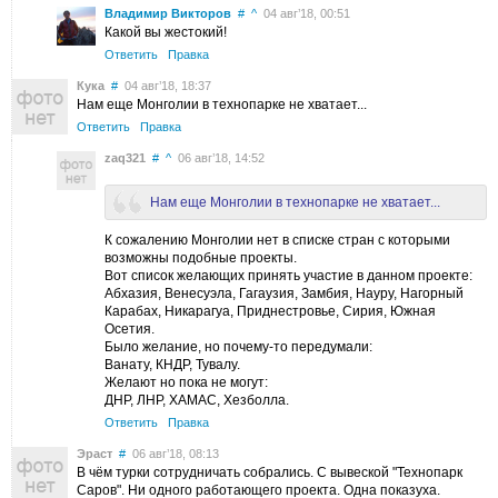
Владимир Викторов
#
^
04 авг’18, 00:51
Какой вы жестокий!
Ответить
Правка
Кука
#
04 авг’18, 18:37
Нам еще Монголии в технопарке не хватает...
Ответить
Правка
zaq321
#
^
06 авг’18, 14:52
Нам еще Монголии в технопарке не хватает...
К сожалению Монголии нет в списке стран с которыми
возможны подобные проекты.
Вот список желающих принять участие в данном проекте:
Абхазия, Венесуэла, Гагаузия, Замбия, Науру, Нагорный
Карабах, Никарагуа, Приднестровье, Сирия, Южная
Осетия.
Было желание, но почему-то передумали:
Ванату, КНДР, Тувалу.
Желают но пока не могут:
ДНР, ЛНР, ХАМАС, Хезболла.
Ответить
Правка
Эраст
#
06 авг’18, 08:13
В чём турки сотрудничать собрались. С вывеской "Технопарк
Саров". Ни одного работающего проекта. Одна показуха.