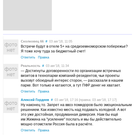
Сколковец 66
#
03 авг’18, 11:05
Встречи будут в отеле 5+ на средиземноморском побережье?
Я тоже хочу туда за бюджетный счет!
Ответить
Правка
Реальность
#
03 авг’18, 11:34
— Достигнуты договоренности по организации встречных
визитов в технопарки компаний-резидентов, чьи проекты
вызовут обоюдный интерес сторон, — рассказали в нашем
парке. Вот только и катаются, а тут ПФР денег не хватает.
Ответить
Правка
Алексей Гордеев
#
03 авг’18, 17:16 [правка: 03 авг’18, 17:17]
Ну наконец то. Запрет на ввоз помидоров было эмоциональным
решением. Как известно месть над подавать холодной. А вот
это уже достойная, продуманная диверсия. Нам бы ещё
им Жижина на "усиление" послать и мы бы действительно
мощно отомстили Россия была в расчёте.
Ответить
Правка