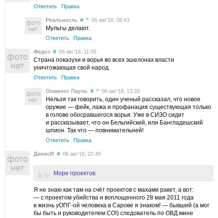
Ответить
Правка
Реальность
#
^
06 авг’18, 08:43
Мульты делают.
Ответить
Правка
Федот
#
06 авг’18, 11:05
Страна показухи и ворья во всех эшелонах власти
уничтожающая свой народ.
Ответить
Правка
Осминог Пауль
#
^
06 авг’18, 13:20
Нельзя так говорить, один ученый рассказал, что новое
оружие — фейк, лажа и профанация существующая только
в голове обосравшегося ворья. Уже в СИЗО сидит
и рассказывает, что он Бельгийский, или Бангладешский
шпион. Так что — повнимательней!
Ответить
Правка
ДенисR
#
06 авг’18, 22:49
Море проектов
Я не знаю как там на счёт проектов с махами ракет, а вот:
— с проектом убийства и воплощенного 28 мая 2011 года
в жизнь уОПГ-ой человека в Сарове я знаком! — бывший (а мог
бы быть и руководителем СО!) следователь по ОВД мине