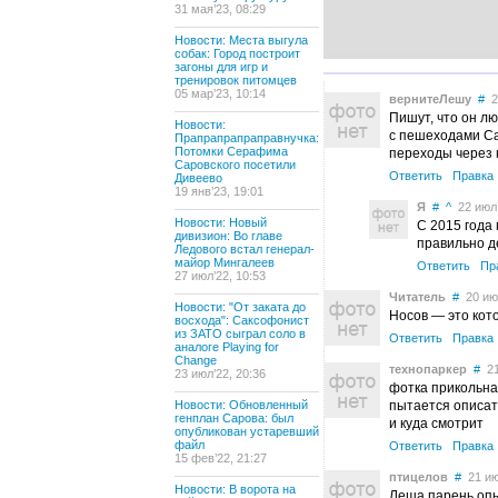
31 мая’23, 08:29
Новости: Места выгула
собак: Город построит
загоны для игр и
тренировок питомцев
05 мар’23, 10:14
вернитеЛешу
#
20
Пишут, что он лю
Новости:
с пешеходами Са
Прапрапрапраправнучка:
Потомки Серафима
переходы через 
Саровского посетили
Ответить
Правка
Дивеево
19 янв’23, 19:01
Я
#
^
22 июл’
Новости: Новый
С 2015 года
дивизион: Во главе
правильно д
Ледового встал генерал-
майор Мингалеев
Ответить
Пр
27 июл’22, 10:53
Читатель
#
20 июл
Новости: "От заката до
Носов — это кот
восхода": Саксофонист
из ЗАТО сыграл соло в
Ответить
Правка
аналоге Playing for
Change
технопаркер
#
21
23 июл’22, 20:36
фотка прикольная
Новости: Обновленный
пытается описать
генплан Сарова: был
и куда смотрит
опубликован устаревший
файл
Ответить
Правка
15 фев’22, 21:27
птицелов
#
21 июл
Новости: В ворота на
Леша парень опы