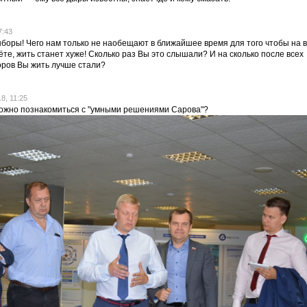
7:43
ыборы! Чего нам только не наобещают в ближайшее время для того чтобы на
ёте, жить станет хуже! Сколько раз Вы это слышали? И на сколько после всех
ров Вы жить лучше стали?
8, 11:25
 можно познакомиться с "умными решениями Сарова"?