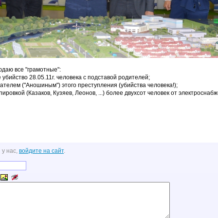
людаю все "грамотные":
убийство 28.05.11г. человека с подставой родителей;
ателем ("Аношиным") этого преступления (убийства человека!);
ировкой (Казаков, Кузяев, Леонов, ...) более двухсот человек от электроснаб
 у нас,
войдите на сайт
.