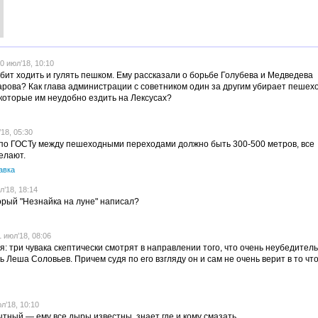
 июл’18, 10:10
бит ходить и гулять пешком. Ему рассказали о борьбе Голубева и Медведева
рова? Как глава администрации с советником один за другим убирает пеше
которые им неудобно ездить на Лексусах?
18, 05:30
 по ГОСТу между пешеходными переходами должно быть 300-500 метров, все
елают.
авка
’18, 18:14
орый "Незнайка на луне" написал?
 июл’18, 08:06
: три чувака скептически смотрят в направлении того, что очень неубедител
 Леша Соловьев. Причем судя по его взгляду он и сам не очень верит в то что
’18, 10:10
тный — ему все дыры известны, знает где и кому смазать.