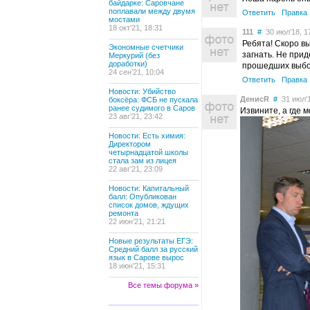
байдарке: Саровчане
поплавали между двумя
Ответить
Правка
мостами
18 окт’21, 18:31
111
#
30 июл’18, 1
Ребята! Скоро в
Экономные счетчики
загнать. Не прид
Меркурий (без
доработки)
прошедших выбо
24 сен’21, 10:04
Ответить
Правка
Новости: Убийство
ДенисR
#
31 июл’1
боксёра: ФСБ не пускала
ранее судимого в Саров
Извините, а где
23 авг’21, 23:42
Новости: Есть химия:
Директором
четырнадцатой школы
стала зам из лицея
22 авг’21, 23:09
Новости: Капитальный
балл: Опубликован
список домов, ждущих
ремонта
22 июн’21, 21:21
Новые результаты ЕГЭ:
Средний балл за русский
язык в Сарове вырос
18 июн’21, 15:31
Все темы форума »