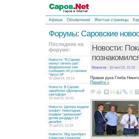
Афиша
Объявления
Желтые страницы
Ка
Форумы
:
Саровские ново
Последние на
Новости: Пок
форуме:
познакомилс
Новости: "В Сарове
начнут лечить рак":
федеральные сми
Новости
- 20 июл’18, 10:10
сообщают об установке
"Аргус-М"
Правая рука Глеба Никит
02 фев’24, 20:14
Перейти »
Новости: В Сарове
заработал «Донорский
светофор»
15 янв’24, 10:20
Новости: Центры выдачи
конфет: Новогодние
подарки "домашним"
детям раздадут 23
декабря
25 дек’23, 12:34
Новости: Лёд приобрел
слоистую структуру