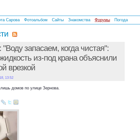
рта Сарова
Фотоальбом
Сайты
Знакомства
Форумы
Погода
сти
 "Воду запасаем, когда чистая":
жидкость из-под крана объяснили
ой врезкой
18, 13:52
 лишь домов по улице Зернова.