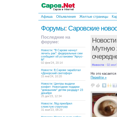
Афиша
Объявления
Желтые страницы
Ка
Форумы
:
Саровские ново
Последние на
Новости:
форуме:
Мутную 
Новости: "В Сарове начнут
лечить рак": федеральные сми
очередн
сообщают об установке "Аргус-
М"
02 фев’24, 20:14
Новости
- 02 июл’
Новости: В Сарове заработал
«Донорский светофор»
Но это касается
15 янв’24, 10:20
Перейти »
Новости: Центры выдачи
конфет: Новогодние подарки
"домашним" детям раздадут 23
декабря
25 дек’23, 12:34
Новости: Лёд приобрел
слоистую структуру
31 мая’23, 08:29