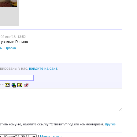
02 июл’18, 13:52
 увольте Репина.
ь
Правка
трированы у нас,
войдите на сайт
.
етить кому-то, нажмите ссылку "Ответить" под его комментарием.
Другие
|
Новая тема