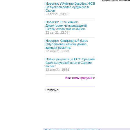
Новости: Убийство боксёра: ФСБ
не пускала ранее судимого в
Саров
23 авг’21, 23:42
Новости: Есть химия:
Директором четырнадцатой
школы стала зам из лицея
22 авг’21, 23:09
Новости: Капитальный балл:
Опубликован список домов,
ждущих ремонта
22 июн’21, 21:21
Новые результаты ЕГЭ: Средний
балл за русский язык в Сарове
вырос
18 июн’21, 15:31
Все темы форума »
Реклама: