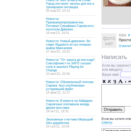
Новости: Места выгула собак:
Город построит загоны для игр и
тренировок питомцев
05 мар’23, 10:14
Новости:
Прапрапрапраправнучка:
Потомки Серафима Саровского
посетили Дивеево
19 янв’23, 19:01
11111
#
Просто
Новости: Новый дивизион: Во
главе Ледового встал генерал-
Ответит
майор Мингалеев
27 июл’22, 10:53
Написать
Новости: "От заката до восхода":
Саксофонист из ЗАТО сыграл
Если вы зарегис
соло в аналоге Playing for
или введите
Change
23 июл’22, 20:36
Ваше имя:
Новости: Обновленный генплан
Сарова: был опубликован
устаревший файл
15 фев’22, 21:27
Новости: В ворота на байдарке:
Саровчане поплавали между
двумя мостами
18 окт’21, 18:31
Если вы хотите отв
Экономные счетчики Меркурий
советы
(без доработки)
24 сен’21, 10:04