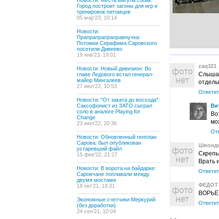
Новости: Места выгула собак:
Город построит загоны для игр и
тренировок питомцев
05 мар’23, 10:14
Новости:
Прапрапрапраправнучка:
Потомки Серафима Саровского
посетили Дивеево
19 янв’23, 19:01
zaq321
Новости: Новый дивизион: Во
Слышал
главе Ледового встал генерал-
майор Мингалеев
отдель
27 июл’22, 10:53
Ответит
Новости: "От заката до восхода":
Саксофонист из ЗАТО сыграл
Ви
соло в аналоге Playing for
Во
Change
мо
23 июл’22, 20:36
От
Новости: Обновленный генплан
Сарова: был опубликован
Швонд
устаревший файл
Скрепы
15 фев’22, 21:27
Врать 
Новости: В ворота на байдарке:
Ответит
Саровчане поплавали между
двумя мостами
ФЕДОТ
18 окт’21, 18:31
ВОРЬЕ 
Экономные счетчики Меркурий
Ответит
(без доработки)
24 сен’21, 10:04