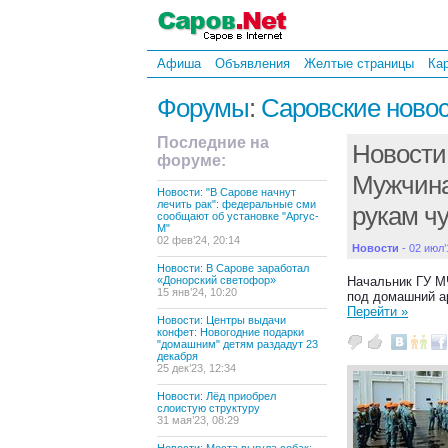
Афиша
Объявления
Желтые страницы
Ка
Форумы
:
Саровские ново
Последние на
Новости:
форуме:
Мужчина 
Новости: "В Сарове начнут
лечить рак": федеральные сми
рукам ч
сообщают об установке "Аргус-
М"
02 фев’24, 20:14
Новости
- 02 июл’
Новости: В Сарове заработал
«Донорский светофор»
Начальник ГУ М
15 янв’24, 10:20
под домашний а
Перейти »
Новости: Центры выдачи
конфет: Новогодние подарки
"домашним" детям раздадут 23
декабря
25 дек’23, 12:34
Новости: Лёд приобрел
слоистую структуру
31 мая’23, 08:29