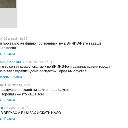
#
02 июл’18, 10:29
 про такую же фигню про военных, ну а ВНИИЭФ это ваааще
ная песня.
ь
Правка
талий Клитин
#
^
02 июл’18, 18:11
т я тоже так думаю) скольких во ВНИИЭФе и администрации города
жно так отправить дома посидеть? Город бы опустел!
ветить
Правка
ер
#
02 июл’18, 10:39
 разрушают, людей ни за что преследуют.
и воровать — это наше всё!
ь
Правка
#
02 июл’18, 18:37
В ВЕРХАХ А В НИЗАХ ИСКАТЬ НАДО.
ь
Правка