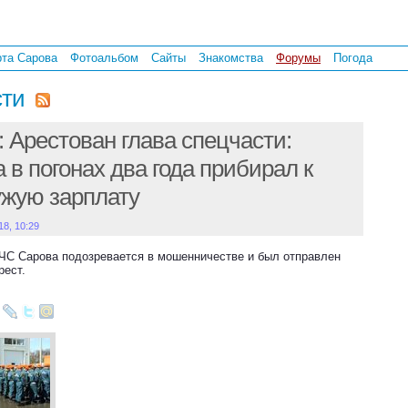
рта Сарова
Фотоальбом
Сайты
Знакомства
Форумы
Погода
сти
 Арестован глава спецчасти:
в погонах два года прибирал к
ужую зарплату
18, 10:29
ЧС Сарова подозревается в мошенничестве и был отправлен
рест.