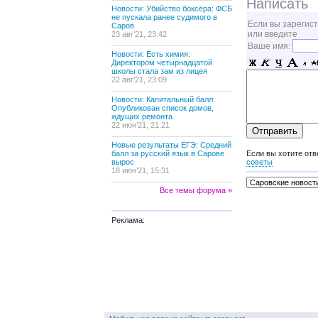
Написать
Новости: Убийство боксёра: ФСБ
не пускала ранее судимого в
Если вы зарегис
Саров
или введите
23 авг’21, 23:42
Ваше имя:
Новости: Есть химия:
Директором четырнадцатой
школы стала зам из лицея
22 авг’21, 23:09
Новости: Капитальный балл:
Опубликован список домов,
ждущих ремонта
22 июн’21, 21:21
Новые результаты ЕГЭ: Средний
балл за русский язык в Сарове
Если вы хотите отв
вырос
советы
18 июн’21, 15:31
Все темы форума »
Реклама: