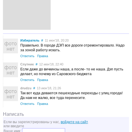
Избиратель
#
11 июн’18, 20:20
Правильно. В городе ДЭП все дороги отремонтировало. Надо
за зоной работу искать.
Ответить
Правка
Спутник
#
12 июн’18, 22:40
Если даже до вичкинзы наша, а после- то не наша. Дэп пусть
делает, но почему из Саровского бюджета
Ответить
Правка
drudzu
#
13 июн’18, 21:26
Так вот куда деваются пешеходные переходы с улиц города!
Да нам не жалко, все туда перенесите.
Ответить
Правка
Написать
Если вы зарегистрированы у нас,
войдите на сайт
.
или введите
Ваше имя: