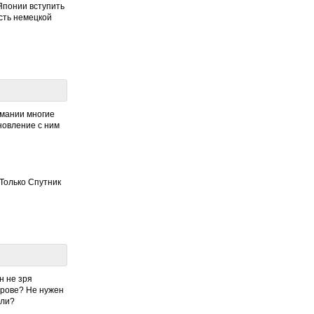
 Японии вступить
сть немецкой
и
рмании многие
новление с ним
 Только Спутник
н не зря
арове? Не нужен
или?