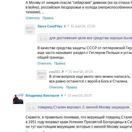
А Москву от немцев спасли "сибирские" дивизии (из-за отказа
в войну), российское бездорожье и холода (неприспособленно
техники), ...
Ответить
Правка
Sarov CaseFiles
#
^
31 мая’18, 17:39
для достижения цели все средства хороши был
В качестве средства защиты СССР от гитлеровской Ге
еще часто называют раздел с Гитлером Польши и уста
общей границы.
Ответить
Правка
zaq321
#
^
01 июн’18, 20:29
В этом вопросе еще много чего можно написать.
все равно останется с верой в Бога и Сталина.
Ответить
Правка
Владимир Викторов
#
^
01 июн’18, 03:37
товарищ Сталин веровал. С иконой Москву защищали.
Скажите, я правильно понимаю, что верующий товарищ Стали
в 1951 году взорвал храм Успения Пресвятой Богородицы в С
он тут настоящим верующим, которые с иконой Москву защит