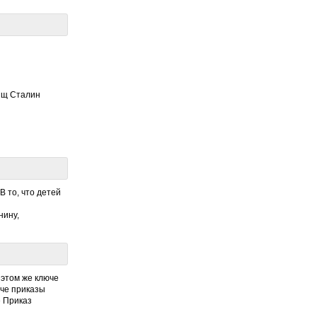
рищ Сталин
В то, что детей
нину,
 этом же ключе
юче приказы
е Приказ