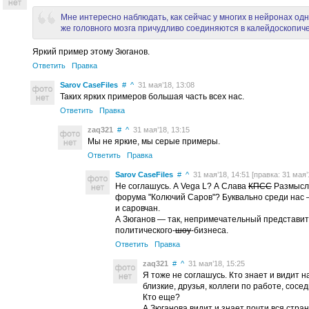
Мне интересно наблюдать, как сейчас у многих в нейронах одн
же головного мозга причудливо соединяются в калейдоскопич
Яркий пример этому Зюганов.
Ответить
Правка
Sarov CaseFiles
#
^
31 мая’18, 13:08
Таких ярких примеров большая часть всех нас.
Ответить
Правка
zaq321
#
^
31 мая’18, 13:15
Мы не яркие, мы серые примеры.
Ответить
Правка
Sarov CaseFiles
#
^
31 мая’18, 14:51 [правка: 31 мая’1
Не соглашусь. А Vega L? А Слава
КПСС
Размысл
форума "Колючий Саров"? Буквально среди нас
и саровчан.
А Зюганов — так, непримечательный представит
политического-
шоу
-бизнеса.
Ответить
Правка
zaq321
#
^
31 мая’18, 15:25
Я тоже не соглашусь. Кто знает и видит н
близкие, друзья, коллеги по работе, сосе
Кто еще?
А Зюганова видит и знает почти вся стран