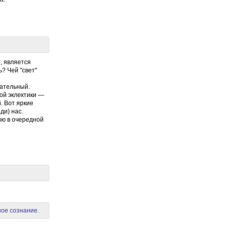
о, является
? Чей "свет"
ательный.
ой эклектики —
. Вот яркие
ди) нас.
нию в очередной
ное сознание.