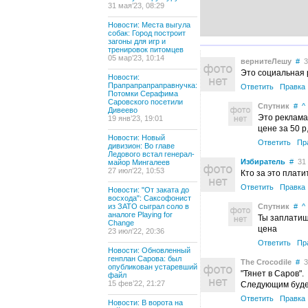
31 мая’23, 08:29
Новости: Места выгула
собак: Город построит
загоны для игр и
тренировок питомцев
05 мар’23, 10:14
вернитеЛешу
#
31
Это социальная 
Новости:
Прапрапрапраправнучка:
Ответить
Правка
Потомки Серафима
Саровского посетили
Спутник
#
^
Дивеево
Это реклама
19 янв’23, 19:01
цене за 50 р
Новости: Новый
Ответить
Пр
дивизион: Во главе
Ледового встал генерал-
Избиратель
#
31 
майор Мингалеев
27 июл’22, 10:53
Кто за это плати
Ответить
Правка
Новости: "От заката до
восхода": Саксофонист
из ЗАТО сыграл соло в
Спутник
#
^
аналоге Playing for
Ты заплатиш
Change
цена
23 июл’22, 20:36
Ответить
Пр
Новости: Обновленный
генплан Сарова: был
The Crocodile
#
31
опубликован устаревший
"Тянет в Саров".
файл
15 фев’22, 21:27
Следующим будет
Ответить
Правка
Новости: В ворота на