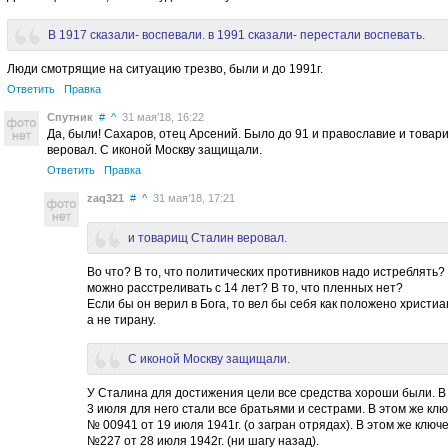
В 1917 сказали- воспевали. в 1991 сказали- перестали воспевать.
Люди смотрящие на ситуацию трезво, были и до 1991г.
Ответить
Правка
Спутник
#
^
31 мая’18, 16:22
Да, были! Сахаров, отец Арсений. Было до 91 и православие и това
веровал. С иконой Москву защищали.
Ответить
Правка
zaq321
#
^
31 мая’18, 17:21
и товарищ Сталин веровал.
Во что? В то, что политических противников надо истреблять? 
можно расстреливать с 14 лет? В то, что пленных нет?
Если бы он верил в Бога, то вел бы себя как положено христиа
а не тирану.
С иконой Москву защищали.
У Сталина для достижения цели все средства хороши были. В
3 июля для него стали все братьями и сестрами. В этом же кл
№ 00941 от 19 июля 1941г. (о загран отрядах). В этом же ключ
№227 от 28 июля 1942г. (ни шагу назад).