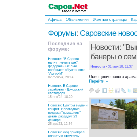
Афиша
Объявления
Желтые страницы
Ка
Форумы
:
Саровские ново
Последние на
Новости: "Вы
форуме:
банеры о се
Новости: "В Сарове
начнут лечить рак":
федеральные сми
Новости
- 31 мая’18, 11:37
сообщают об установке
"Аргус-М"
Освящение нового храма 
02 фев’24, 20:14
Перейти »
Новости: В Сарове
заработал «Донорский
светофор»
15 янв’24, 10:20
Новости: Центры выдачи
конфет: Новогодние
подарки "домашним"
детям раздадут 23
декабря
25 дек’23, 12:34
Новости: Лёд приобрел
слоистую структуру