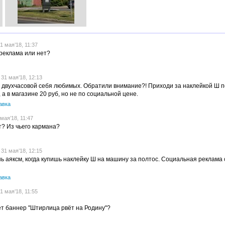
 мая’18, 11:37
реклама или нет?
31 мая’18, 12:13
 двухчасовой себя любимых. Обратили внимание?! Приходи за наклейкой Ш 
, а в магазине 20 руб, но не по социальной цене.
авка
мая’18, 11:47
т? Из чьего кармана?
31 мая’18, 12:15
ь аяксм, когда купишь наклейку Ш на машину за полтос. Социальная реклама
авка
 мая’18, 11:55
 баннер "Штирлица рвёт на Родину"?