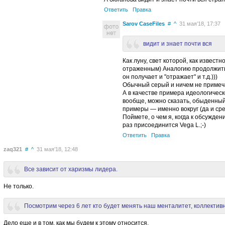
Ответить
Правка
Sarov CaseFiles
#
^
31 мая’18, 17:37
видит и знает почти вся
Как луну, свет которой, как известн
отраженным) Аналогию продолжить
он получает и "отражает" и т.д.)))
Обычный серый и ничем не примеч
А в качестве примера идеологическ
вообще, можно сказать, обыденный
примеры — именно вокруг (да и сре
Поймете, о чем я, когда к обсужде
раз присоединится Vega L.;-)
Ответить
Правка
zaq321
#
^
31 мая’18, 12:48
Все зависит от харизмы лидера.
Не только.
Посмотрим через 6 лет кто будет менять наш менталитет, коллектив
Дело еще и в том, как мы будем к этому относится.