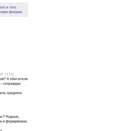
ого и того
еские феерии:
8, 14:53]
ов? А обитатели
 — сограждан
ель среднего
ас? Родные,
ди и формумчане.
а.