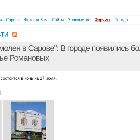
рта Сарова
Фотоальбом
Сайты
Знакомства
Форумы
Погода
сти
молен в Сарове": В городе появились б
мье Романовых
состоится в ночь на 17 июля.