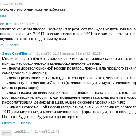
 мая’18, 12:05
каю, что этого нам тоже не избежать.
авка
ик
#
^
31 мая’18, 12:19
ависит от харизмы лидера. Посмотрим через6 лет кто будет менять наш мент
ктивное сознание. В 1917 сказали- воспевали. в 1991 сказали- перестали вос
нулись на восток с воздетыми руками.
ить
Правка
Sarov CaseFiles
#
^
31 мая’18, 12:39 [правка: 31 мая’18, 12:39]
Мне интересно наблюдать, как сейчас у многих в нейронах одного и того же 
причудливо соединяются в калейдоскопические феерии:
— идеалы дореволюционной России позапрошлого-начала прошлого века (
самодержавие, империя);
— идеалы революции 1917 года (диктатура пролетариата, мировая революц
— идеалы культа личности Сталина (коллективизация, индустриализация, в
мировая революция);
— идеалы развития цивилизации конца прошлого — начала нашего века (с
рост производительности труда, повышение качества жизни, полеты в космо
информатизация, демократизация, общее снижение уровня насилия);
— и идеалы современной России (патриотизм, сильный президент, правосла
1917, самодержавие, индустриализация и информатизация, враги народа, де
Не знаю, будет ли в будущем еще интереснее.
Ответить
Правка
zaq321
#
^
31 мая’18, 12:49