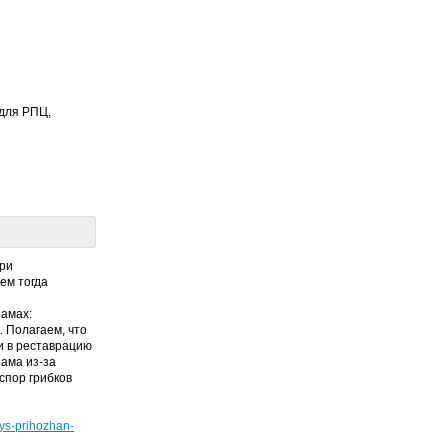
 для РПЦ,
ери
ем тогда
рамах:
 Полагаем, что
 в реставрацию
ама из-за
спор грибков
ys-prihozhan-