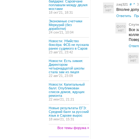
байдарке: Саровчане
zaq321
#
^
31
поплавали между двумя
мостами
Вполне допус
18 окт’21, 18:31
Ответить
Пр
Экономные счетчики
Спутн
Меркурий (без
доработки)
Все з
24 сен’21, 10:04
колле
Повер
Новости: Убийство
боксёра: ФСБ не пускала
Ответ
ранее судимого в Саров
23 авг’21, 23:42
Новости: Есть химия:
Директором
четырнадцатой школы
стала зам из лицея
22 авг’21, 23:09
Новости: Капитальный
балл: Опубликован
список домов, ждущих
ремонта
22 июн’21, 21:21
Новые результаты ЕГЭ:
Средний балл за русский
язык в Сарове вырос
18 июн’21, 15:31
Все темы форума »