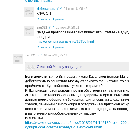
Ответить
Правка
Избиратель
#
^
01 июн’18, 06:42
КЛАСС!!!
Ответить
Правка
zaq321
#
^
01 июн’18, 20:31
Да даже православный сайт пишет, что Сталин не друг
а недруг.
http://www.pravoslavie.ru/31936.html
Ответить
Правка
zaq321
#
^
01 июн’18, 22:11
С иконой Москву защищали.
Если допустить, что Вы правы и икона Казанской Божьей Мат
действительно защитила Москву от захвата фашистами, то в ч
проблема с обустройством туалетов в храмах?
РПЦ приводит свои доводы против обустройства туалетов в х
«Патогенные микробы опасны для здоровья клира и прихожан.
данная норма обернется большими финансовыми вложениями
храмов, лечением самого клира и отторжением прихожан от хр
невентилируемых запахов аммиака и сероводорода, плесени, 
и патогенных микробов фекальной массы»
Вся статья:
https://www.novayagazeta.ru/news/2018/06/01/142180-rpts-i-700-t
vystupili-protiv-razmescheniya-tualetov-v-hramah