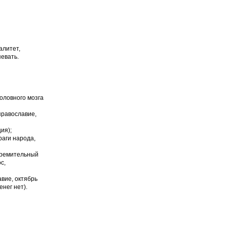
алитет,
певать.
головного мозга
православие,
ия);
раги народа,
тремительный
с,
вие, октябрь
нег нет).