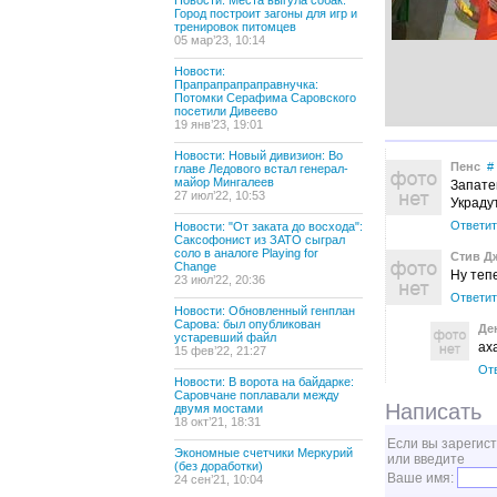
Новости: Места выгула собак:
Город построит загоны для игр и
тренировок питомцев
05 мар’23, 10:14
Новости:
Прапрапрапраправнучка:
Потомки Серафима Саровского
посетили Дивеево
19 янв’23, 19:01
Новости: Новый дивизион: Во
Пенс
#
главе Ледового встал генерал-
майор Мингалеев
Запате
27 июл’22, 10:53
Украдут
Ответит
Новости: "От заката до восхода":
Саксофонист из ЗАТО сыграл
соло в аналоге Playing for
Стив Д
Change
Ну теп
23 июл’22, 20:36
Ответит
Новости: Обновленный генплан
Сарова: был опубликован
Де
устаревший файл
ах
15 фев’22, 21:27
От
Новости: В ворота на байдарке:
Саровчане поплавали между
Написать
двумя мостами
18 окт’21, 18:31
Если вы зарегис
Экономные счетчики Меркурий
или введите
(без доработки)
Ваше имя:
24 сен’21, 10:04