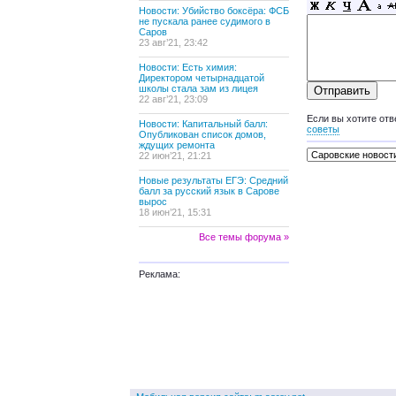
Новости: Убийство боксёра: ФСБ
не пускала ранее судимого в
Саров
23 авг’21, 23:42
Новости: Есть химия:
Директором четырнадцатой
школы стала зам из лицея
22 авг’21, 23:09
Если вы хотите отв
Новости: Капитальный балл:
советы
Опубликован список домов,
ждущих ремонта
22 июн’21, 21:21
Новые результаты ЕГЭ: Средний
балл за русский язык в Сарове
вырос
18 июн’21, 15:31
Все темы форума »
Реклама: