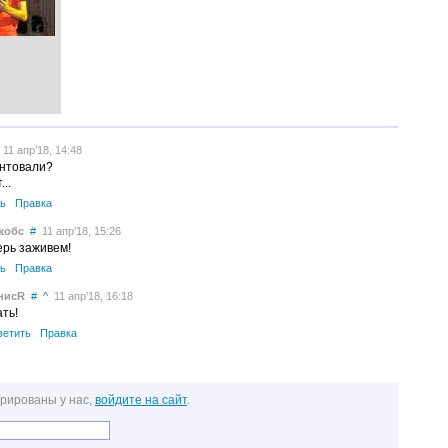
11 апр’18, 14:48
нтовали?
...
ь
Правка
жобс
#
11 апр’18, 15:26
ерь заживем!
ь
Правка
нисR
#
^
11 апр’18, 16:18
ать!
ветить
Правка
трированы у нас,
войдите на сайт
.