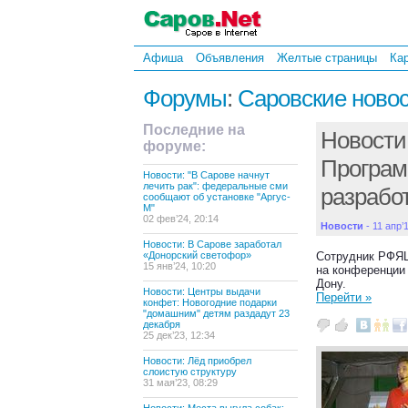
Афиша
Объявления
Желтые страницы
Ка
Форумы
:
Саровские ново
Последние на
Новости:
форуме:
Програм
Новости: "В Сарове начнут
лечить рак": федеральные сми
разрабо
сообщают об установке "Аргус-
М"
02 фев’24, 20:14
Новости
- 11 апр’
Новости: В Сарове заработал
«Донорский светофор»
Сотрудник РФЯ
15 янв’24, 10:20
на конференции
Дону.
Новости: Центры выдачи
Перейти »
конфет: Новогодние подарки
"домашним" детям раздадут 23
декабря
25 дек’23, 12:34
Новости: Лёд приобрел
слоистую структуру
31 мая’23, 08:29