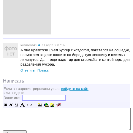
kremeshki
#
11 апр’18, 07:02
А мне нравится! Съел бургер с хотдогом, покатался на лошадке,
посмотрел в цирке шапито на бородатую женщину и веселых
лилипутов. Да — еще надо тир для стрельбы, и контейнеры для
разделения мусора.
Ответить
Правка
Написать
Если вы зарегистрированы у нас,
войдите на сайт
.
или введите
Ваше имя: