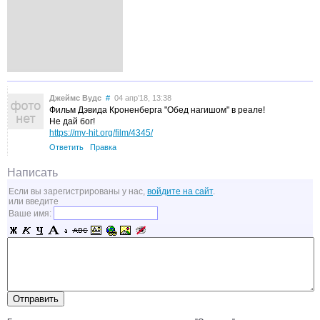
Джеймс Вудс
#
04 апр’18, 13:38
Фильм Дэвида Кроненберга "Обед нагишом" в реале!
Не дай бог!
https://my-hit.org/film/4345/
Ответить
Правка
Написать
Если вы зарегистрированы у нас,
войдите на сайт
.
или введите
Ваше имя: