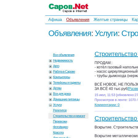
Афиша
Объявления
Желтые страницы
Ка
Объявления
:
Услуги
:
Стро
Строительство
Все объявления
Недвижимость
ПРОДАМ::
Авто
- котёл газовый напольны
- насос циркуляционный
Работа в Сарове
- трубы дымохода (нерж
Компьютеры
Телефоны и гаджеты
ВСЁ НОВОЕ, НЕ ПОЛЬЗ
Детям
ЗА ВСЁ 40 тыс.руб
[Разв
Все для дома
15 июл, 11:53 [обновлено:27
Домашние питомцы
Просмотров в ленте: 1070 /
Услуги
Комментарии: 0
Репетитор
Строительство и ремонт
Строительство
Перевозки
Фото/видео
Вскрытие. Строительств
Красота
Вскрытие металлических