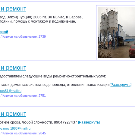
 и ремонт
д Элкон( Турция) 2006 г.в. 30 м3/час, в Сарове,
стоянии, помощь с монтажом и подключение.
ергей
 / Кликов на объявление: 2739
 и ремонт
редоставляем следующие виды ремонтно-строительных услуг:
онтаж и демонтаж систем: водопровода, отопления, канализации
[Развернуть]
exes51@mail.ru
 / Кликов на объявление: 2751
 и ремонт
откие сроки, любой сложности. 89047927437
[Развернуть]
.pyanov.1983@mail.ru
 / Кликов на объявление: 2845