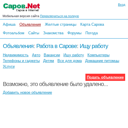
Вход
Мобильная версия сайта
Переключиться на полную
Афиша
Объявления
Желтые страницы
Карта Сарова
Фотоальбом
Сайты
Знакомства
Форумы
Погода
Объявления
:
Работа в Сарове
:
Ищу работу
Недвижимость
Авто
Вакансии
Ищу работу
Компьютеры
Телефоны и гаджеты
Детям
Все для дома
Домашние питомцы
Услуги
Подать объявление
Возможно, это объявление было удалено...
Добавить новое объявление