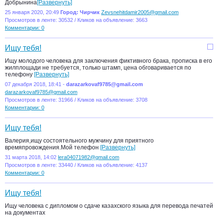
Добрынина
[Развернуть]
25 января 2020, 20:49
Город: Чирчик
Zevsnehitdamir2005@gmail.com
Просмотров в ленте: 30532 / Кликов на объявление: 3663
Комментарии: 0
Ищу тебя!
Ищу молодого человека для заключения фиктивного брака, прописка в его
жилплощади не требуется, только штамп, цена обговаривается по
телефону
[Развернуть]
07 декабря 2018, 18:41 -
darazarkovaf9785@gmail.com
darazarkovaf9785@gmail.com
Просмотров в ленте: 31966 / Кликов на объявление: 3708
Комментарии: 0
Ищу тебя!
Валерия,ищу состоятельного мужчину для приятного
времяпровождения.Мой телефон
[Развернуть]
31 марта 2018, 14:02
lera04071982@gmail.com
Просмотров в ленте: 33440 / Кликов на объявление: 4137
Комментарии: 0
Ищу тебя!
Ищу человека с дипломом о сдаче казахского языка для перевода печатей
на документах