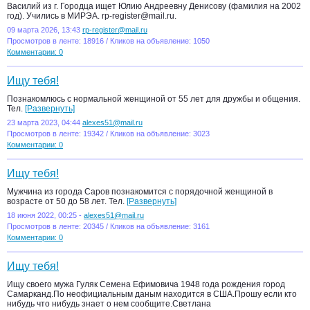
Василий из г. Городца ищет Юлию Андреевну Денисову (фамилия на 2002
год). Учились в МИРЭА. rp-register@mail.ru.
09 марта 2026, 13:43
rp-register@mail.ru
Просмотров в ленте: 18916 / Кликов на объявление: 1050
Комментарии: 0
Ищу тебя!
Познакомлюсь с нормальной женщиной от 55 лет для дружбы и общения.
Тел.
[Развернуть]
23 марта 2023, 04:44
alexes51@mail.ru
Просмотров в ленте: 19342 / Кликов на объявление: 3023
Комментарии: 0
Ищу тебя!
Мужчина из города Саров познакомится с порядочной женщиной в
возрасте от 50 до 58 лет. Тел.
[Развернуть]
18 июня 2022, 00:25 -
alexes51@mail.ru
Просмотров в ленте: 20345 / Кликов на объявление: 3161
Комментарии: 0
Ищу тебя!
Ищу своего мужа Гуляк Семена Ефимовича 1948 года рождения город
Самарканд.По неофициальным даным находится в США.Прошу если кто
нибудь что нибудь знает о нем сообщите.Светлана