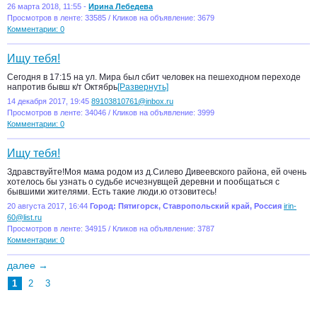
26 марта 2018, 11:55 -
Ирина Лебедева
Просмотров в ленте: 33585 / Кликов на объявление: 3679
Комментарии: 0
Ищу тебя!
Сегодня в 17:15 на ул. Мира был сбит человек на пешеходном переходе
напротив бывш к/т Октябрь
[Развернуть]
14 декабря 2017, 19:45
89103810761@inbox.ru
Просмотров в ленте: 34046 / Кликов на объявление: 3999
Комментарии: 0
Ищу тебя!
Здравствуйте!Моя мама родом из д.Силево Дивеевского района, ей очень
хотелось бы узнать о судьбе исчезнувщей деревни и пообщаться с
бывшими жителями. Есть такие люди.ю отзовитесь!
20 августа 2017, 16:44
Город: Пятигорск, Ставропольский край, Россия
irin-
60@list.ru
Просмотров в ленте: 34915 / Кликов на объявление: 3787
Комментарии: 0
далее →
1
2
3