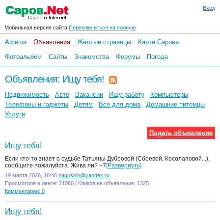
Вход
Мобильная версия сайта
Переключиться на полную
Афиша
Объявления
Желтые страницы
Карта Сарова
Фотоальбом
Сайты
Знакомства
Форумы
Погода
Объявления
:
Ищу тебя!
Недвижимость
Авто
Вакансии
Ищу работу
Компьютеры
Телефоны и гаджеты
Детям
Все для дома
Домашние питомцы
Услуги
Подать объявление
Ищу тебя!
Если кто-то знает о судьбе Татьяны Дубровой (Сбоевой, Косолаповой...),
сообщите пожалуйста. Жива ли? +7
[Развернуть]
19 марта 2026, 18:46
zaguskin@yandex.ru
Просмотров в ленте: 21080 / Кликов на объявление: 1325
Комментарии: 0
Ищу тебя!