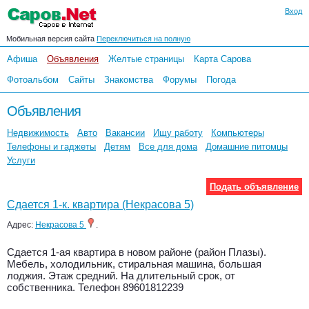
Вход
Мобильная версия сайта
Переключиться на полную
Афиша
Объявления
Желтые страницы
Карта Сарова
Фотоальбом
Сайты
Знакомства
Форумы
Погода
Объявления
Недвижимость
Авто
Вакансии
Ищу работу
Компьютеры
Телефоны и гаджеты
Детям
Все для дома
Домашние питомцы
Услуги
Подать объявление
Сдается 1-к. квартира (Некрасова 5)
Адрес:
Некрасова 5
.
Сдается 1-ая квартира в новом районе (район Плазы).
Мебель, холодильник, стиральная машина, большая
лоджия. Этаж средний. На длительный срок, от
собственника. Телефон 89601812239