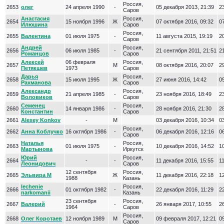
Россия,
2653
олег
24 апреля 1990
-
05 декабря 2013, 21:39
23
Саров
Анастасия
Россия,
2654
15 ноября 1996
Ж
07 октября 2016, 09:32
07
Илюшина
Саров
Россия,
2655
Валентина
01 июля 1975
-
11 августа 2015, 19:19
20
Саров
Андрей
Россия,
2656
06 июля 1985
-
21 сентября 2011, 21:51
21
Романцов
Саров
Алексей
06 февраля
Россия,
2657
М
08 октября 2016, 20:07
29
Петякшев
1973
Саров
Дарья
Россия,
2658
15 июля 1995
Ж
27 июня 2016, 14:42
09
Рахманова
Саров
Александр
Россия,
2659
21 апреля 1985
-
23 ноября 2016, 18:49
23
Воловиков
Саров
Семенец
Россия,
2660
14 января 1986
-
28 ноября 2016, 21:30
28
Константин
Саров
2661
Alexey Konkov
-
М
03 декабря 2016, 10:34
03
Россия,
2662
Анна Коблучко
16 октября 1986
-
06 декабря 2016, 12:16
06
Саров
Наталья
Россия,
2663
01 июля 1975
-
10 декабря 2016, 14:52
10
Мартынова
Иркутск
Юрий
Россия,
2664
-
-
11 декабря 2016, 15:55
11
Леонидович
Саров
12 сентября
Россия,
2665
Эльвира М
Ж
11 декабря 2016, 22:18
12
1988
Казань
lechenie
Россия,
2666
01 октября 1982
-
22 декабря 2016, 11:29
22
narkomanii
Казань
23 сентября
Россия,
2667
Валерий
-
26 января 2017, 10:55
26
1964
Саров
Россия,
2668
Олег Коротаев
12 ноября 1989
М
09 февраля 2017, 12:21
09
Саров