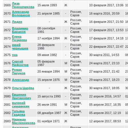
Лиза
2669
15 июля 1993
Ж
10 февраля 2017, 13:06
10
Приказчикова
Александр
Россия,
2670
21 апреля 1985
-
16 марта 2016, 20:59
16
Воловиков
Саров
Россия,
2671
Лидия
-
Ж
16 февраля 2017, 21:50
16
Саров
Владимир
08 сентября
Россия,
2672
-
17 февраля 2017, 13:53
17
Баранов
1991
Саров
Елена
Россия,
2673
17 ноября 1994
Ж
17 февраля 2017, 14:18
17
Поздеева
Саров
юрий
28 февраля
Россия,
2674
-
22 февраля 2017, 22:47
22
чернышев
1986
Саров
Россия,
2675
nea
09 июня 1982
-
30 марта 2011, 14:53
08
Саров
Сергей
05 февраля
Россия,
2676
М
24 марта 2017, 23:10
24
Нифонтов
1987
Саров
Роман
Россия,
2677
20 января 1994
М
27 марта 2017, 21:42
27
Пахунов
Саров
Россия,
2678
Александр
15 апреля 1976
М
29 марта 2017, 18:23
29
Саров
Россия,
2679
Ольга Царёва
-
Ж
30 марта 2017, 18:05
30
Саров
Евшения
Россия,
2680
15 августа 1990
-
22 апреля 2016, 14:57
02
Хританович
Саров
валерий
Россия,
2681
26 июля 1991
М
05 апреля 2017, 16:35
05
симдянкин
Саров
Татьяна
Россия,
2682
08 декабря 1987
Ж
05 апреля 2017, 12:19
10
Градова
Саров
Надежда
2683
01 ноября 1971
Ж
12 апреля 2017, 08:53
12
Масленникова
Анастасия
Россия,