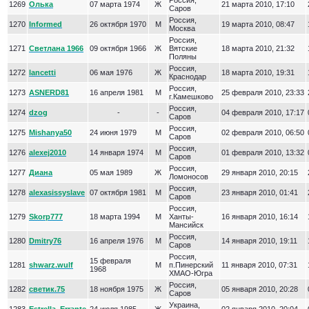
Россия,
1269
Олька
07 марта 1974
Ж
21 марта 2010, 17:10
Саров
Россия,
1270
Informed
26 октября 1970
М
19 марта 2010, 08:47
Москва
Россия,
1271
Светлана 1966
09 октября 1966
Ж
Вятские
18 марта 2010, 21:32
Поляны
Россия,
1272
lancetti
06 мая 1976
Ж
18 марта 2010, 19:31
Краснодар
Россия,
1273
ASNERD81
16 апреля 1981
М
25 февраля 2010, 23:33
г.Камешково
Россия,
1274
dzog
-
-
04 февраля 2010, 17:17
Саров
Россия,
1275
Mishanya50
24 июня 1979
М
02 февраля 2010, 06:50
Саров
Россия,
1276
alexej2010
14 января 1974
М
01 февраля 2010, 13:32
Саров
Россия,
1277
Диана
05 мая 1989
Ж
29 января 2010, 20:15
Ломоносов
Россия,
1278
alexasissyslave
07 октября 1981
М
23 января 2010, 01:41
Саров
Россия,
1279
Skorp777
18 марта 1994
М
Ханты-
16 января 2010, 16:14
Мансийск
Россия,
1280
Dmitry76
16 апреля 1976
М
14 января 2010, 19:11
Саров
Россия,
15 февраля
1281
shwarz.wulf
М
п.Пинерский
11 января 2010, 07:31
1968
ХМАО-Югра
Россия,
1282
светик.75
18 ноября 1975
Ж
05 января 2010, 20:28
Саров
Украина,