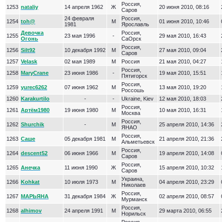
Россия,
1253
nataliy
14 апреля 1962
Ж
20 июня 2010, 08:16
Саров
24 февраля
Россия,
1254
toh@
М
01 июня 2010, 10:46
1981
Ярославль
Девочка
Россия,
1255
23 мая 1996
-
29 мая 2010, 16:43
Огонь
СаОрск
Россия,
1256
Silt92
10 декабря 1992
М
27 мая 2010, 09:04
Саров
1257
Velask
02 мая 1989
М
Россия
21 мая 2010, 04:27
Россия,
1258
MaryCrane
23 июня 1986
-
19 мая 2010, 15:51
Пятигорск
Россия,
1259
yurec6262
07 июня 1962
М
13 мая 2010, 19:20
Россошь
1260
Karakurtilo
-
-
Ukraine, Kiev
12 мая 2010, 18:03
Россия,
1261
Артём1980
19 июня 1980
М
10 мая 2010, 16:31
Москва
Россия,
1262
Shurchik
-
М
25 апреля 2010, 14:36
ЯНАО
Россия,
1263
Саше
05 декабря 1981
М
21 апреля 2010, 21:36
Альметьевск
Россия,
1264
descent52
06 июня 1966
М
19 апреля 2010, 14:08
Саров
Россия,
1265
Анечка
11 июня 1990
Ж
15 апреля 2010, 10:32
Саров
Украина,
1266
Kohkat
10 июля 1973
М
04 апреля 2010, 23:29
Николаев
Россия,
1267
МАРЬЯНА
31 декабря 1984
Ж
02 апреля 2010, 08:57
Мурманск
Россия,
1268
alhimov
24 апреля 1991
М
29 марта 2010, 06:55
Норильск