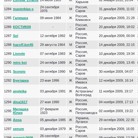
1283
Estrella_Errante
24 июля 1985
Ж
02 января 2010, 20:04
Харьков
24 сентября
Россия,
1284
masterklas-s
М
31 декабря 2009, 11:02
1976
Саров
Россия,
1285
Галюшка
09 июня 1984
Ж
22 декабря 2009, 21:28
Климовск
Россия,
1286
КОСТИК69
-
-
20 декабря 2009, 18:02
Саров
Россия,
1287
Sol
12 октября 1992
М
20 декабря 2009, 00:04
Рязань
Россия,
1288
hazoff.kot45
29 августа 1964
М
14 декабря 2009, 22:15
Саров
Россия,
1289
Lionele
07 октября 1983
Ж
10 декабря 2009, 19:34
Саров
Россия,
1290
retro kot
24 октября 1989
Ж
04 декабря 2009, 13:45
Саров
Россия,
1291
Scorpio
29 октября 1990
М
30 ноября 2009, 04:07
Саров
Россия,
1292
Бунтарка
23 мая 1996
Ж
12 ноября 2009, 16:14
Ижевск
Россия,
1293
angleika
03 декабря 1991
Ж
Астрахань/
11 ноября 2009, 19:17
Волгоград
Россия,
1294
dina1617
27 мая 1990
Ж
04 ноября 2009, 17:13
москва
Милашка
27 февраля
Россия,
1295
Ж
02 ноября 2009, 19:22
Юлия
1923
Петрозаводск
Украина,
1296
Анна
05 декабря 1985
Ж
29 октября 2009, 22:35
Луганск
Россия,
1297
xenum
03 декабря 1979
Ж
10 октября 2009, 16:05
Саров
26 сентября
Россия,
1298
evgeniy2609
М
09 октября 2009, 12:28