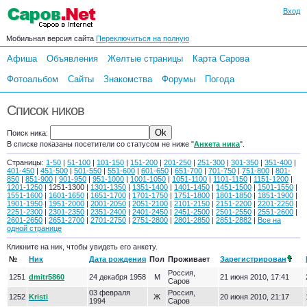
Вход
Мобильная версия сайта
Переключиться на полную
Афиша
Объявления
Желтые страницы
Карта Сарова
Фотоальбом
Сайты
Знакомства
Форумы
Погода
Список ников
Поиск ника:
В списке показаны посетители со статусом не ниже "
Анкета ника
".
Страницы:
1-50
|
51-100
|
101-150
|
151-200
|
201-250
|
251-300
|
301-350
|
351-400
|
401-450
|
451-500
|
501-550
|
551-600
|
601-650
|
651-700
|
701-750
|
751-800
|
801-
850
|
851-900
|
901-950
|
951-1000
|
1001-1050
|
1051-1100
|
1101-1150
|
1151-1200
|
1201-1250
| 1251-1300 |
1301-1350
|
1351-1400
|
1401-1450
|
1451-1500
|
1501-1550
|
1551-1600
|
1601-1650
|
1651-1700
|
1701-1750
|
1751-1800
|
1801-1850
|
1851-1900
|
1901-1950
|
1951-2000
|
2001-2050
|
2051-2100
|
2101-2150
|
2151-2200
|
2201-2250
|
2251-2300
|
2301-2350
|
2351-2400
|
2401-2450
|
2451-2500
|
2501-2550
|
2551-2600
|
2601-2650
|
2651-2700
|
2701-2750
|
2751-2800
|
2801-2850
|
2851-2882
|
Все на
одной странице
Кликните на ник, чтобы увидеть его анкету.
№
Ник
Дата рождения
Пол
Проживает
Зарегистрирован
Россия,
1251
dmitr5860
24 декабря 1958
М
21 июня 2010, 17:41
Саров
03 февраля
Россия,
1252
Kristi
Ж
20 июня 2010, 21:17
1994
Саров