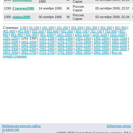
1980
Саров
Россия,
1299
Стасечка1995
14 ноября 1995
Ж
05 октября 2009, 22:57
Саров
Россия,
1300
vladoo2005
30 ноября 1966
М
03 октября 2009, 01:04
Саров
Страницы:
1-50
|
51-100
|
101-150
|
151-200
|
201-250
|
251-300
|
301-350
|
351-400
|
401-450
|
451-500
|
501-550
|
551-600
|
601-650
|
651-700
|
701-750
|
751-800
|
801-
850
|
851-900
|
901-950
|
951-1000
|
1001-1050
|
1051-1100
|
1101-1150
|
1151-1200
|
1201-1250
| 1251-1300 |
1301-1350
|
1351-1400
|
1401-1450
|
1451-1500
|
1501-1550
|
1551-1600
|
1601-1650
|
1651-1700
|
1701-1750
|
1751-1800
|
1801-1850
|
1851-1900
|
1901-1950
|
1951-2000
|
2001-2050
|
2051-2100
|
2101-2150
|
2151-2200
|
2201-2250
|
2251-2300
|
2301-2350
|
2351-2400
|
2401-2450
|
2451-2500
|
2501-2550
|
2551-2600
|
2601-2650
|
2651-2700
|
2701-2750
|
2751-2800
|
2801-2850
|
2851-2882
|
Все на
одной странице
Мобильная версия сайта:
Обратная связь
m.sarov.net