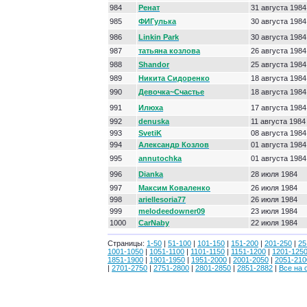
984
Ренат
31 августа 1984
985
ФИГулька
30 августа 1984
986
Linkin Park
30 августа 1984
987
татьяна козлова
26 августа 1984
988
Shandor
25 августа 1984
989
Никита Сидоренко
18 августа 1984
990
Девочка~Счастье
18 августа 1984
991
Илюха
17 августа 1984
992
denuska
11 августа 1984
993
SvetiK
08 августа 1984
994
Александр Козлов
01 августа 1984
995
annutochka
01 августа 1984
996
Dianka
28 июля 1984
997
Максим Коваленко
26 июля 1984
998
ariellesoria77
26 июля 1984
999
melodeedowner09
23 июля 1984
1000
СarNaby
22 июля 1984
Страницы:
1-50
|
51-100
|
101-150
|
151-200
|
201-250
|
25
1001-1050
|
1051-1100
|
1101-1150
|
1151-1200
|
1201-125
1851-1900
|
1901-1950
|
1951-2000
|
2001-2050
|
2051-210
|
2701-2750
|
2751-2800
|
2801-2850
|
2851-2882
|
Все на 