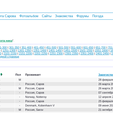
рта Сарова
Фотоальбом
Сайты
Знакомства
Форумы
Погода
кета ника
".
1-300
|
301-350
|
351-400
|
401-450
|
451-500
|
501-550
|
551-600
|
601-650
|
651-700
|
701
0
|
1251-1300
|
1301-1350
|
1351-1400
|
1401-1450
|
1451-1500
|
1501-1550
|
1551-1600
|
1
0
|
2101-2150
|
2151-2200
|
2201-2250
|
2251-2300
|
2301-2350
|
2351-2400
|
2401-2450
|
2
одной странице
я
Пол
Проживает
Зарегист
4
М
28 февраля
4
-
Россия, Саров
26 марта 2
4
М
Россия, Саров
26 марта 2
4
-
Россия, Саров
07 сентября
4
-
Norway, Notteroy
12 апреля 
4
-
Россия, Саров
25 февраля
4
-
Denmark, Kobenhavn V
09 июня 20
4
М
Россия, Sarov
21 октября 