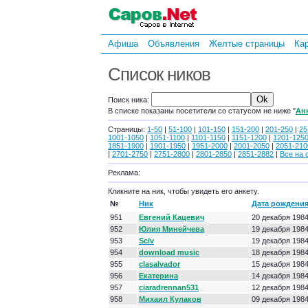
Афиша
Объявления
Желтые страницы
Ка
Список ников
Поиск ника:
В списке показаны посетители со статусом не ниже "
Ан
Страницы:
1-50
|
51-100
|
101-150
|
151-200
|
201-250
|
25
1001-1050
|
1051-1100
|
1101-1150
|
1151-1200
|
1201-125
1851-1900
|
1901-1950
|
1951-2000
|
2001-2050
|
2051-210
|
2701-2750
|
2751-2800
|
2801-2850
|
2851-2882
|
Все на 
Реклама:
Кликните на ник, чтобы увидеть его анкету.
№
Ник
Дата рождени
951
Евгений Кацевич
20 декабря 198
952
Юлия Минейчева
19 декабря 198
953
Sciv
19 декабря 198
954
download music
18 декабря 198
955
clasalvador
15 декабря 198
956
Екатерина
14 декабря 198
957
ciaradrennan531
12 декабря 198
958
Михаил Кулаков
09 декабря 198