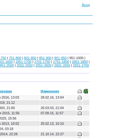
Вход
-750
|
751-800
|
801-850
|
851-900
|
901-950
| 951-1000 |
601-1650
|
1651-1700
|
1701-1750
|
1751-1800
|
1801-1850
|
451-2500
|
2501-2550
|
2551-2600
|
2601-2650
|
2651-2700
рирован
Изменение
 2016, 13:03
28.02.16, 13:04
019, 21:12
003, 21:00
26.03.03, 21:04
 2015, 11:56
07.09.15, 11:57
2025, 15:56
 2013, 10:02
25.02.13, 10:10
24, 03:18
2014, 22:26
21.10.14, 22:27