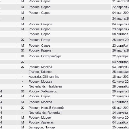
4
М
Россия, Саров
31 марта 2
4
М
Россия, Саров
22 апреля 
4
М
Россия, Саров
04 мая 200
4
М
24 марта 2
М
Россия, Озёрск
04 апреля 
М
Россия, Саров
23 апреля 
-
Россия, Саров
08 октября 
Ж
Россия, Питер
25 июля 20
М
Россия, Саров
23 октября 
Ж
Россия, Казань
26 марта 2
Ж
Россия, Екатеринбург
22 декабря 
Ж
04 сентябр
Ж
Россия, Москва
03 ноября 
-
France, Talence
25 февраля
-
Australia, Gillimanning
18 мая 2023
-
Россия, Москва
01 июня 20
-
Netherlands, Haalderen
28 сентябр
84
Ж
Россия, Хабаровск
29 апреля 
84
М
Россия, Саров
31 января 
84
М
Россия, Москва
07 октября 
84
Ж
Россия, Новый Уренгой
05 мая 200
84
-
Netherlands, Rotterdam
14 августа 
84
М
Россия, Муром
06 июня 20
84
М
Россия, Арзамас
04 октября 
84
М
Белорусь, Полоцк
25 сентябр