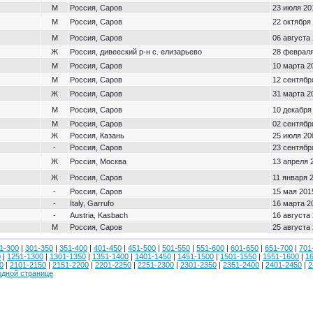
М
Россия, Саров
23 июля 20
М
Россия, Саров
22 октября 
М
Россия, Саров
06 августа 
Ж
Россия, дивееский р-н с. елизарьево
28 февраля
М
Россия, Саров
10 марта 2
М
Россия, Саров
12 сентябр
Ж
Россия, Саров
31 марта 2
М
Россия, Саров
10 декабря 
М
Россия, Саров
02 сентябр
Ж
Россия, Казань
25 июля 20
-
Россия, Саров
23 сентябр
Ж
Россия, Москва
13 апреля 
Ж
Россия, Саров
11 января 2
-
Россия, Саров
15 мая 2015
-
Italy, Garrufo
16 марта 2
-
Austria, Kasbach
16 августа 
М
Россия, Саров
25 августа 
1-300
|
301-350
|
351-400
|
401-450
|
451-500
|
501-550
|
551-600
|
601-650
|
651-700
|
701
0
|
1251-1300
|
1301-1350
|
1351-1400
|
1401-1450
|
1451-1500
|
1501-1550
|
1551-1600
|
1
0
|
2101-2150
|
2151-2200
|
2201-2250
|
2251-2300
|
2301-2350
|
2351-2400
|
2401-2450
|
2
одной странице