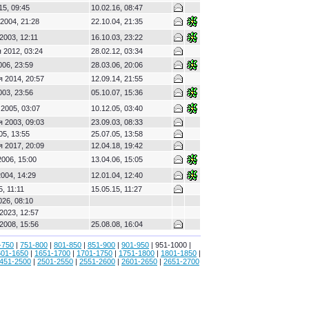
15, 09:45
10.02.16, 08:47
2004, 21:28
22.10.04, 21:35
2003, 12:11
16.10.03, 23:22
 2012, 03:24
28.02.12, 03:34
006, 23:59
28.03.06, 20:06
я 2014, 20:57
12.09.14, 21:55
003, 23:56
05.10.07, 15:36
2005, 03:07
10.12.05, 03:40
я 2003, 09:03
23.09.03, 08:33
05, 13:55
25.07.05, 13:58
я 2017, 20:09
12.04.18, 19:42
2006, 15:00
13.04.06, 15:05
004, 14:29
12.01.04, 12:40
, 11:11
15.05.15, 11:27
026, 08:10
2023, 12:57
2008, 15:56
25.08.08, 16:04
-750
|
751-800
|
801-850
|
851-900
|
901-950
| 951-1000 |
601-1650
|
1651-1700
|
1701-1750
|
1751-1800
|
1801-1850
|
451-2500
|
2501-2550
|
2551-2600
|
2601-2650
|
2651-2700