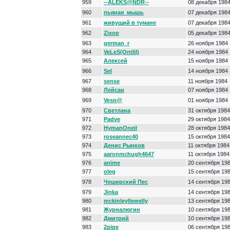
959
--ALEKS@NDR--
08 декабря 198
960
пьяная_мышь
07 декабря 198
961
живущий в тумане
07 декабря 198
962
Zixop
05 декабря 198
963
german_r
26 ноября 1984
964
VeLeS(Ontlil)
24 ноября 1984
965
Алексей
15 ноября 1984
966
Sel
14 ноября 1984
967
sense
11 ноября 1984
968
Лейсан
07 ноября 1984
969
Vesn@
01 ноября 1984
970
Светлана
31 октября 1984
971
Padve
29 октября 1984
972
HymanOneil
28 октября 1984
973
roseannec40
15 октября 1984
974
Денис Рынков
11 октября 1984
975
aaronmchugh4647
11 октября 1984
976
anime
20 сентября 19
977
oleg
15 сентября 19
978
Чеширский Пес
14 сентября 19
979
Jinka
14 сентября 19
980
mckinleyllewelly
13 сентября 19
981
Журналюгин
10 сентября 19
982
Дмитрий
10 сентября 19
983
2pipe
06 сентября 19