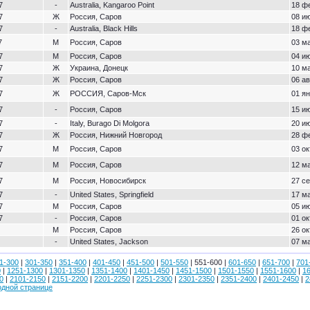
7
-
Australia, Kangaroo Point
18 ф
7
Ж
Россия, Саров
08 ию
7
-
Australia, Black Hills
18 ф
7
М
Россия, Саров
03 ма
7
М
Россия, Саров
04 ию
7
Ж
Украина, Донецк
10 ма
7
Ж
Россия, Саров
06 ав
7
Ж
РОССИЯ, Саров-Мск
01 ян
7
-
Россия, Саров
15 ию
7
-
Italy, Burago Di Molgora
20 ию
7
Ж
Россия, Нижний Новгород
28 ф
7
М
Россия, Саров
03 ок
7
М
Россия, Саров
12 ма
7
М
Россия, Новосибирск
27 се
7
-
United States, Springfield
17 ма
7
М
Россия, Саров
05 ию
7
-
Россия, Саров
01 ок
М
Россия, Саров
26 ок
-
United States, Jackson
07 ма
1-300
|
301-350
|
351-400
|
401-450
|
451-500
|
501-550
| 551-600 |
601-650
|
651-700
|
701
0
|
1251-1300
|
1301-1350
|
1351-1400
|
1401-1450
|
1451-1500
|
1501-1550
|
1551-1600
|
1
0
|
2101-2150
|
2151-2200
|
2201-2250
|
2251-2300
|
2301-2350
|
2351-2400
|
2401-2450
|
2
одной странице