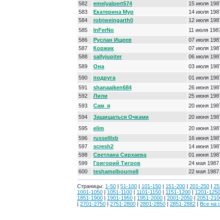
582
emelyalpert574
15 июля 198
583
Екатерина Мур
14 июля 198
584
robtweingarth0
12 июля 198
585
InFerNo
11 июля 198
586
Руслан Ищеев
07 июля 198
587
Коржик
07 июля 198
588
sallyjupiter
06 июля 198
589
Она
03 июля 198
590
подруга
01 июля 198
591
shanaaiken684
26 июня 198
592
Лили
25 июня 198
593
Сам_я
20 июня 198
594
Защищаться Очками
20 июня 198
595
elim
20 июня 198
596
russelllxb
16 июня 198
597
scresh2
14 июня 198
598
Светлана Сирхаева
01 июня 198
599
Григорий Тигров
24 мая 1987
600
teshamelbourne8
22 мая 1987
Страницы:
1-50
|
51-100
|
101-150
|
151-200
|
201-250
|
25
1001-1050
|
1051-1100
|
1101-1150
|
1151-1200
|
1201-125
1851-1900
|
1901-1950
|
1951-2000
|
2001-2050
|
2051-210
|
2701-2750
|
2751-2800
|
2801-2850
|
2851-2882
|
Все на 