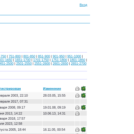
Вход
-750
|
751-800
|
801-850
|
851-900
|
901-950
|
951-1000
|
601-1650
|
1651-1700
|
1701-1750
|
1751-1800
|
1801-1850
|
451-2500
|
2501-2550
|
2551-2600
|
2601-2650
|
2651-2700
гистрирован
Изменение
евраля 2003, 22:10
28.03.05, 15:55
евраля 2017, 07:31
варя 2008, 09:17
19.01.08, 09:19
ня 2013, 14:22
10.06.13, 14:31
варя 2018, 17:57
ля 2023, 12:58
густа 2005, 18:44
16.11.05, 00:54