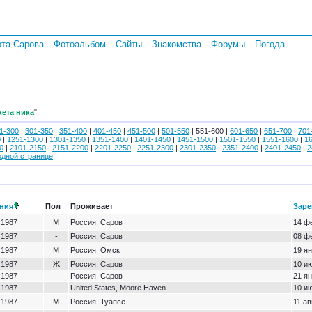
рта Сарова
Фотоальбом
Сайты
Знакомства
Форумы
Погода
кета ника
".
1-300
|
301-350
|
351-400
|
401-450
|
451-500
|
501-550
| 551-600 |
601-650
|
651-700
|
701
0
|
1251-1300
|
1301-1350
|
1351-1400
|
1401-1450
|
1451-1500
|
1501-1550
|
1551-1600
|
1
0
|
2101-2150
|
2151-2200
|
2201-2250
|
2251-2300
|
2301-2350
|
2351-2400
|
2401-2450
|
2
одной странице
ния
Пол
Проживает
Заре
 1987
М
Россия, Саров
14 ф
 1987
-
Россия, Саров
08 ф
 1987
М
Россия, Омск
19 ян
 1987
Ж
Россия, Саров
10 ию
 1987
-
Россия, Саров
21 ян
 1987
-
United States, Moore Haven
10 ию
 1987
М
Россия, Туапсе
11 ав