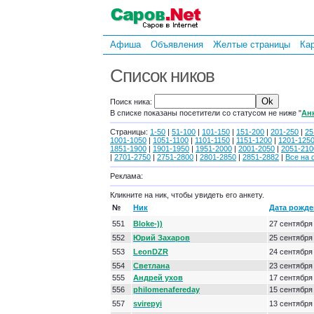
Афиша
Объявления
Желтые страницы
Ка
Список ников
Поиск ника:
В списке показаны посетители со статусом не ниже "
Ан
Страницы:
1-50
|
51-100
|
101-150
|
151-200
|
201-250
|
25
1001-1050
|
1051-1100
|
1101-1150
|
1151-1200
|
1201-125
1851-1900
|
1901-1950
|
1951-2000
|
2001-2050
|
2051-210
|
2701-2750
|
2751-2800
|
2801-2850
|
2851-2882
|
Все на 
Реклама:
Кликните на ник, чтобы увидеть его анкету.
№
Ник
Дата рожде
551
Bloke-))
27 сентября
552
Юрий Захаров
25 сентября
553
LeonDZR
24 сентября
554
Светлана
23 сентября
555
Андрей ухов
17 сентября
556
philomenafereday
15 сентября
557
svirepyi
13 сентября