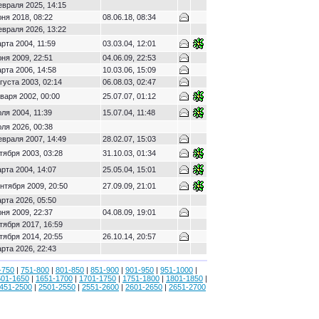
евраля 2025, 14:15
ня 2018, 08:22
08.06.18, 08:34
евраля 2026, 13:22
рта 2004, 11:59
03.03.04, 12:01
ня 2009, 22:51
04.06.09, 22:53
рта 2006, 14:58
10.03.06, 15:09
густа 2003, 02:14
06.08.03, 02:47
варя 2002, 00:00
25.07.07, 01:12
ля 2004, 11:39
15.07.04, 11:48
ля 2026, 00:38
евраля 2007, 14:49
28.02.07, 15:03
тября 2003, 03:28
31.10.03, 01:34
рта 2004, 14:07
25.05.04, 15:01
нтября 2009, 20:50
27.09.09, 21:01
рта 2026, 05:50
ня 2009, 22:37
04.08.09, 19:01
тября 2017, 16:59
тября 2014, 20:55
26.10.14, 20:57
рта 2026, 22:43
-750
|
751-800
|
801-850
|
851-900
|
901-950
|
951-1000
|
601-1650
|
1651-1700
|
1701-1750
|
1751-1800
|
1801-1850
|
451-2500
|
2501-2550
|
2551-2600
|
2601-2650
|
2651-2700