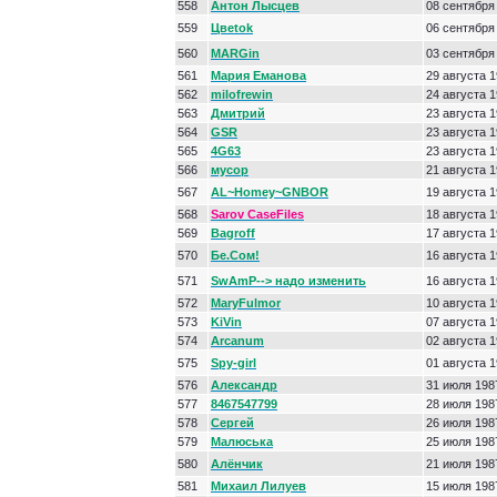
558
Антон Лысцев
08 сентября
559
Цвеtok
06 сентября
560
MARGin
03 сентября
561
Мария Еманова
29 августа 
562
milofrewin
24 августа 
563
Дмитрий
23 августа 
564
GSR
23 августа 
565
4G63
23 августа 
566
мусор
21 августа 
567
AL~Homey~GNBOR
19 августа 
568
Sarov CaseFiles
18 августа 
569
Bagroff
17 августа 
570
Бе.Сом!
16 августа 
571
SwAmP--> надо изменить
16 августа 
572
MaryFulmor
10 августа 
573
KiVin
07 августа 
574
Arcanum
02 августа 
575
Spy-girl
01 августа 
576
Александр
31 июля 198
577
8467547799
28 июля 198
578
Сергей
26 июля 198
579
Малюська
25 июля 198
580
Алёнчик
21 июля 198
581
Михаил Лилуев
15 июля 198