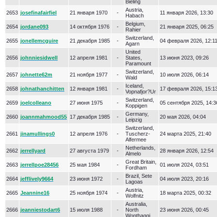
Bieling
Austria,
2653
josefinafairfiel
21 января 1970
-
11 января 2026, 13:30
Habach
Belgium,
2654
jordane093
14 октября 1976
-
21 января 2025, 06:25
Rahier
Switzerland,
2655
jonellemcguire
21 декабря 1985
-
04 февраля 2026, 12:1
Agarn
United
2656
johnniesidwell
12 апреля 1981
-
States,
13 июня 2023, 09:26
Paramount
Switzerland,
2657
johnette62m
21 ноября 1977
-
10 июля 2026, 06:14
Wald
Iceland,
2658
johnathanchitten
12 января 1981
-
17 февраля 2026, 15:1
Vopnafjor?Ur
Switzerland,
2659
joelcolleano
27 июня 1975
-
05 сентября 2025, 14:3
Koppigen
Germany,
2660
joannmahmood55
17 декабря 1985
-
20 мая 2026, 04:04
Leipzig
Switzerland,
2661
jinamullings0
12 апреля 1976
-
Tuscherz-
24 марта 2025, 21:40
Alfermee
Netherlands,
2662
jerrellyard
27 августа 1979
-
28 января 2026, 12:54
Almelo
Great Britain,
2663
jerrellpoe28456
25 мая 1984
-
01 июля 2024, 03:51
Fordham
Brazil, Sete
2664
jefflively9664
23 июня 1972
-
04 июля 2023, 20:16
Lagoas
Austria,
2665
Jeannine16
25 ноября 1974
-
18 марта 2025, 00:32
Wolfnitz
Australia,
2666
jeanniestodart6
15 июля 1988
-
North
23 июня 2026, 00:45
Wonthaggi