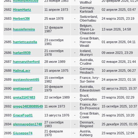
2681
homerpmn9359
23 ноября 1983
-
20 февраля 2026, 01:2
Wolflhof
Germany,
2682
HiramHartz
11 апреля 1973
-
02 апреля 2025, 03:47
Karlstadt
Switzerland,
2683
Herbert39I
25 мая 1978
-
24 марта 2025, 23:19
Oberhallau
Belgium,
12 февраля
2684
hassieferreira
-
Waret-La-
13 мая 2026, 14:58
1987
Chaussee
Great Britain,
23 сентября
2685
harriettcastella
-
Harrow
01 апреля 2026, 04:11
1981
Weald
21 сентября
Iceland,
2686
harlan0939
-
09 июня 2023, 23:29
1978
Akureyri
Australia,
2687
hannarutherford
28 июля 1989
-
02 января 2026, 21:44
Crudine
Germany,
2688
HalinaLacr
15 апреля 1975
-
10 апреля 2025, 06:27
Heubach
15 сентября
France, Ivry-
2689
gustavolovett65
-
24 апреля 2023, 01:16
1982
Sur-Seine
10 февраля
Australia,
2690
grettapearl7
-
02 августа 2023, 15:37
1979
Edwardstown
Brazil,
2691
greta31l47483
22 октября 1989
-
23 марта 2026, 02:29
Queimados
France, Aix-
2692
gregg34838089549
11 июля 1973
-
15 октября 2025, 10:37
En-Provence
Great Britain,
2693
GraceFop01
13 августа 1976
-
25 марта 2025, 10:20
Cowie
27 сентября
Denmark,
2694
glennaogden1748
-
25 декабря 2025, 01:05
1983
Ringsted
21 февраля
Austria,
2695
Giuseppe74
-
23 марта 2025, 12:04
1970
Kuhberg