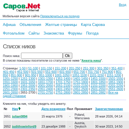
Вход
Мобильная версия сайта
Переключиться на полную
Афиша
Объявления
Желтые страницы
Карта Сарова
Фотоальбом
Сайты
Знакомства
Форумы
Погода
Список ников
Поиск ника:
В списке показаны посетители со статусом не ниже "
Анкета ника
".
Страницы:
1-50
|
51-100
|
101-150
|
151-200
|
201-250
|
251-300
|
301-350
|
351-400
|
401-450
|
451-500
|
501-550
|
551-600
|
601-650
|
651-700
|
701-750
|
751-800
|
801-
850
|
851-900
|
901-950
|
951-1000
|
1001-1050
|
1051-1100
|
1101-1150
|
1151-1200
|
1201-1250
|
1251-1300
|
1301-1350
|
1351-1400
|
1401-1450
|
1451-1500
|
1501-1550
|
1551-1600
|
1601-1650
|
1651-1700
|
1701-1750
|
1751-1800
|
1801-1850
|
1851-1900
|
1901-1950
|
1951-2000
|
2001-2050
|
2051-2100
|
2101-2150
|
2151-2200
|
2201-2250
|
2251-2300
|
2301-2350
|
2351-2400
|
2401-2450
|
2451-2500
|
2501-2550
|
2551-2600
|
2601-2650
| 2651-2700 |
2701-2750
|
2751-2800
|
2801-2850
|
2851-2882
|
Все на
одной странице
Кликните на ник, чтобы увидеть его анкету.
№
Ник
Дата рождения
Пол
Проживает
Зарегистрирован
Poland,
2651
julian0894
15 марта 1976
-
28 мая 2026, 04:14
Warszawa
Austria,
2652
judithswinford9
23 декабря 1988
-
Deutsch
30 мая 2023, 14:50