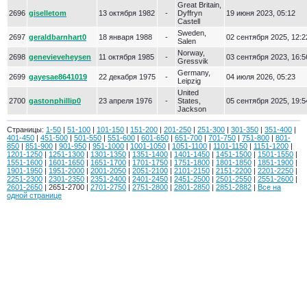
Great Britain,
2696
giselletom
13 октября 1982
-
Dyffryn
19 июня 2023, 05:12
Castell
Sweden,
2697
geraldbarnhart0
18 января 1988
-
02 сентября 2025, 12:2
Salen
Norway,
2698
genevieveheysen
11 октября 1985
-
03 сентября 2023, 16:5
Gressvik
Germany,
2699
gayesae8641019
22 декабря 1975
-
04 июля 2026, 05:23
Leipzig
United
2700
gastonphillip0
23 апреля 1976
-
States,
05 сентября 2025, 19:5
Jackson
Страницы:
1-50
|
51-100
|
101-150
|
151-200
|
201-250
|
251-300
|
301-350
|
351-400
|
401-450
|
451-500
|
501-550
|
551-600
|
601-650
|
651-700
|
701-750
|
751-800
|
801-
850
|
851-900
|
901-950
|
951-1000
|
1001-1050
|
1051-1100
|
1101-1150
|
1151-1200
|
1201-1250
|
1251-1300
|
1301-1350
|
1351-1400
|
1401-1450
|
1451-1500
|
1501-1550
|
1551-1600
|
1601-1650
|
1651-1700
|
1701-1750
|
1751-1800
|
1801-1850
|
1851-1900
|
1901-1950
|
1951-2000
|
2001-2050
|
2051-2100
|
2101-2150
|
2151-2200
|
2201-2250
|
2251-2300
|
2301-2350
|
2351-2400
|
2401-2450
|
2451-2500
|
2501-2550
|
2551-2600
|
2601-2650
| 2651-2700 |
2701-2750
|
2751-2800
|
2801-2850
|
2851-2882
|
Все на
одной странице