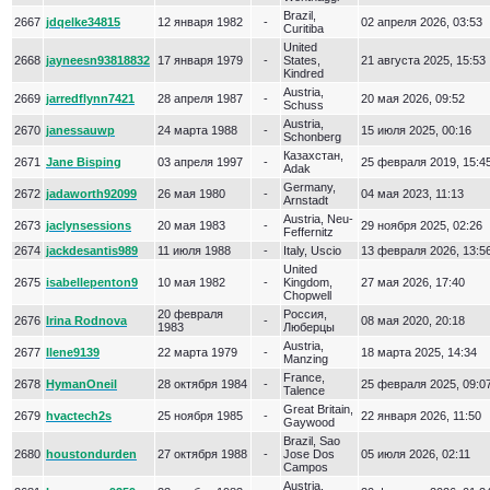
Brazil,
2667
jdqelke34815
12 января 1982
-
02 апреля 2026, 03:53
Curitiba
United
2668
jayneesn93818832
17 января 1979
-
States,
21 августа 2025, 15:53
Kindred
Austria,
2669
jarredflynn7421
28 апреля 1987
-
20 мая 2026, 09:52
Schuss
Austria,
2670
janessauwp
24 марта 1988
-
15 июля 2025, 00:16
Schonberg
Казахстан,
2671
Jane Bisping
03 апреля 1997
-
25 февраля 2019, 15:4
Adak
Germany,
2672
jadaworth92099
26 мая 1980
-
04 мая 2023, 11:13
Arnstadt
Austria, Neu-
2673
jaclynsessions
20 мая 1983
-
29 ноября 2025, 02:26
Feffernitz
2674
jackdesantis989
11 июля 1988
-
Italy, Uscio
13 февраля 2026, 13:5
United
2675
isabellepenton9
10 мая 1982
-
Kingdom,
27 мая 2026, 17:40
Chopwell
20 февраля
Россия,
2676
Irina Rodnova
-
08 мая 2020, 20:18
1983
Люберцы
Austria,
2677
Ilene9139
22 марта 1979
-
18 марта 2025, 14:34
Manzing
France,
2678
HymanOneil
28 октября 1984
-
25 февраля 2025, 09:0
Talence
Great Britain,
2679
hvactech2s
25 ноября 1985
-
22 января 2026, 11:50
Gaywood
Brazil, Sao
2680
houstondurden
27 октября 1988
-
Jose Dos
05 июля 2026, 02:11
Campos
Austria,