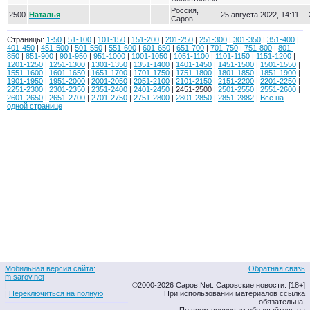
Россия,
2500
Наталья
-
-
25 августа 2022, 14:11
Саров
Страницы:
1-50
|
51-100
|
101-150
|
151-200
|
201-250
|
251-300
|
301-350
|
351-400
|
401-450
|
451-500
|
501-550
|
551-600
|
601-650
|
651-700
|
701-750
|
751-800
|
801-
850
|
851-900
|
901-950
|
951-1000
|
1001-1050
|
1051-1100
|
1101-1150
|
1151-1200
|
1201-1250
|
1251-1300
|
1301-1350
|
1351-1400
|
1401-1450
|
1451-1500
|
1501-1550
|
1551-1600
|
1601-1650
|
1651-1700
|
1701-1750
|
1751-1800
|
1801-1850
|
1851-1900
|
1901-1950
|
1951-2000
|
2001-2050
|
2051-2100
|
2101-2150
|
2151-2200
|
2201-2250
|
2251-2300
|
2301-2350
|
2351-2400
|
2401-2450
| 2451-2500 |
2501-2550
|
2551-2600
|
2601-2650
|
2651-2700
|
2701-2750
|
2751-2800
|
2801-2850
|
2851-2882
|
Все на
одной странице
Мобильная версия сайта:
Обратная связь
m.sarov.net
|
©2000-2026 Саров.Net: Саровские новости. [18+]
|
Переключиться на полную
При использовании материалов ссылка
обязательна.