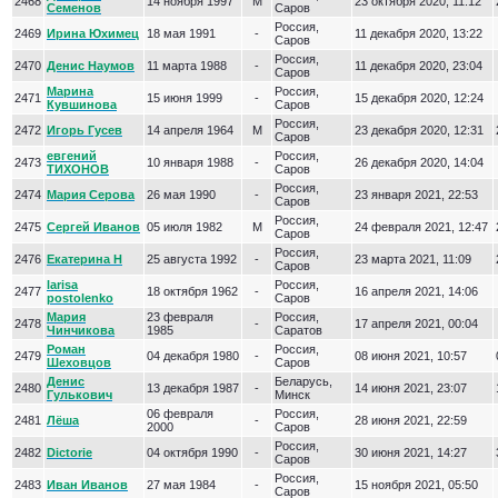
2468
14 ноября 1997
М
23 октября 2020, 11:12
Семенов
Саров
Россия,
2469
Ирина Юхимец
18 мая 1991
-
11 декабря 2020, 13:22
Саров
Россия,
2470
Денис Наумов
11 марта 1988
-
11 декабря 2020, 23:04
Саров
Марина
Россия,
2471
15 июня 1999
-
15 декабря 2020, 12:24
Кувшинова
Саров
Россия,
2472
Игорь Гусев
14 апреля 1964
М
23 декабря 2020, 12:31
Саров
евгений
Россия,
2473
10 января 1988
-
26 декабря 2020, 14:04
ТИХОНОВ
Саров
Россия,
2474
Мария Серова
26 мая 1990
-
23 января 2021, 22:53
Саров
Россия,
2475
Сергей Иванов
05 июля 1982
М
24 февраля 2021, 12:47
Саров
Россия,
2476
Екатерина Н
25 августа 1992
-
23 марта 2021, 11:09
Саров
larisa
Россия,
2477
18 октября 1962
-
16 апреля 2021, 14:06
postolenko
Саров
Мария
23 февраля
Россия,
2478
-
17 апреля 2021, 00:04
Чинчикова
1985
Саратов
Роман
Россия,
2479
04 декабря 1980
-
08 июня 2021, 10:57
Шеховцов
Саров
Денис
Беларусь,
2480
13 декабря 1987
-
14 июня 2021, 23:07
Гулькович
Минск
06 февраля
Россия,
2481
Лёша
-
28 июня 2021, 22:59
2000
Саров
Россия,
2482
Dictorie
04 октября 1990
-
30 июня 2021, 14:27
Саров
Россия,
2483
Иван Иванов
27 мая 1984
-
15 ноября 2021, 05:50
Саров