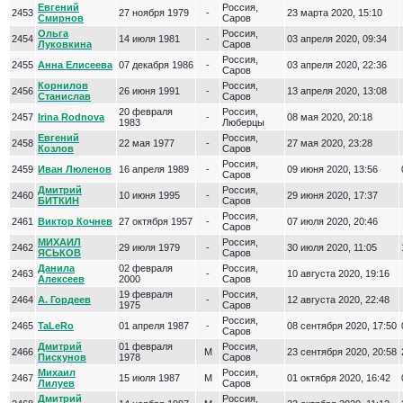
Евгений
Россия,
2453
27 ноября 1979
-
23 марта 2020, 15:10
Смирнов
Саров
Ольга
Россия,
2454
14 июля 1981
-
03 апреля 2020, 09:34
Луковкина
Саров
Россия,
2455
Анна Елисеева
07 декабря 1986
-
03 апреля 2020, 22:36
Саров
Корнилов
Россия,
2456
26 июня 1991
-
13 апреля 2020, 13:08
Станислав
Саров
20 февраля
Россия,
2457
Irina Rodnova
-
08 мая 2020, 20:18
1983
Люберцы
Евгений
Россия,
2458
22 мая 1977
-
27 мая 2020, 23:28
Козлов
Саров
Россия,
2459
Иван Люленов
16 апреля 1989
-
09 июня 2020, 13:56
Саров
Дмитрий
Россия,
2460
10 июня 1995
-
29 июня 2020, 17:37
БИТКИН
Саров
Россия,
2461
Виктор Кочнев
27 октября 1957
-
07 июля 2020, 20:46
Саров
МИХАИЛ
Россия,
2462
29 июля 1979
-
30 июля 2020, 11:05
ЯСЬКОВ
Саров
Данила
02 февраля
Россия,
2463
-
10 августа 2020, 19:16
Алексеев
2000
Саров
19 февраля
Россия,
2464
А. Гордеев
-
12 августа 2020, 22:48
1975
Саров
Россия,
2465
TaLeRo
01 апреля 1987
-
08 сентября 2020, 17:50
Саров
Дмитрий
01 февраля
Россия,
2466
М
23 сентября 2020, 20:58
Пискунов
1978
Саров
Михаил
Россия,
2467
15 июля 1987
М
01 октября 2020, 16:42
Лилуев
Саров
Дмитрий
Россия,