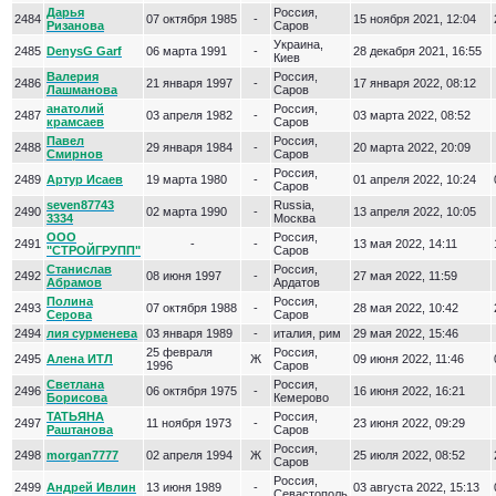
Дарья
Россия,
2484
07 октября 1985
-
15 ноября 2021, 12:04
Ризанова
Саров
Украина,
2485
DenysG Garf
06 марта 1991
-
28 декабря 2021, 16:55
Киев
Валерия
Россия,
2486
21 января 1997
-
17 января 2022, 08:12
Лашманова
Саров
анатолий
Россия,
2487
03 апреля 1982
-
03 марта 2022, 08:52
крамсаев
Саров
Павел
Россия,
2488
29 января 1984
-
20 марта 2022, 20:09
Смирнов
Саров
Россия,
2489
Артур Исаев
19 марта 1980
-
01 апреля 2022, 10:24
Саров
seven87743
Russia,
2490
02 марта 1990
-
13 апреля 2022, 10:05
3334
Москва
ООО
Россия,
2491
-
-
13 мая 2022, 14:11
"СТРОЙГРУПП"
Саров
Станислав
Россия,
2492
08 июня 1997
-
27 мая 2022, 11:59
Абрамов
Ардатов
Полина
Россия,
2493
07 октября 1988
-
28 мая 2022, 10:42
Серова
Саров
2494
лия сурменева
03 января 1989
-
италия, рим
29 мая 2022, 15:46
25 февраля
Россия,
2495
Алена ИТЛ
Ж
09 июня 2022, 11:46
1996
Саров
Светлана
Россия,
2496
06 октября 1975
-
16 июня 2022, 16:21
Борисова
Кемерово
ТАТЬЯНА
Россия,
2497
11 ноября 1973
-
23 июня 2022, 09:29
Раштанова
Саров
Россия,
2498
morgan7777
02 апреля 1994
Ж
25 июля 2022, 08:52
Саров
Россия,
2499
Андрей Ивлин
13 июня 1989
-
03 августа 2022, 15:13
Севастополь