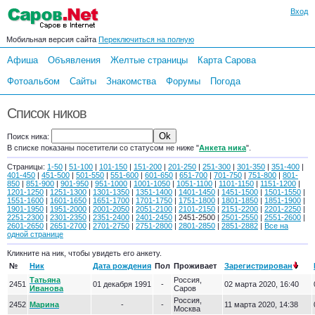
Вход
Мобильная версия сайта
Переключиться на полную
Афиша
Объявления
Желтые страницы
Карта Сарова
Фотоальбом
Сайты
Знакомства
Форумы
Погода
Список ников
Поиск ника:
В списке показаны посетители со статусом не ниже "
Анкета ника
".
Страницы:
1-50
|
51-100
|
101-150
|
151-200
|
201-250
|
251-300
|
301-350
|
351-400
|
401-450
|
451-500
|
501-550
|
551-600
|
601-650
|
651-700
|
701-750
|
751-800
|
801-
850
|
851-900
|
901-950
|
951-1000
|
1001-1050
|
1051-1100
|
1101-1150
|
1151-1200
|
1201-1250
|
1251-1300
|
1301-1350
|
1351-1400
|
1401-1450
|
1451-1500
|
1501-1550
|
1551-1600
|
1601-1650
|
1651-1700
|
1701-1750
|
1751-1800
|
1801-1850
|
1851-1900
|
1901-1950
|
1951-2000
|
2001-2050
|
2051-2100
|
2101-2150
|
2151-2200
|
2201-2250
|
2251-2300
|
2301-2350
|
2351-2400
|
2401-2450
| 2451-2500 |
2501-2550
|
2551-2600
|
2601-2650
|
2651-2700
|
2701-2750
|
2751-2800
|
2801-2850
|
2851-2882
|
Все на
одной странице
Кликните на ник, чтобы увидеть его анкету.
№
Ник
Дата рождения
Пол
Проживает
Зарегистрирован
Татьяна
Россия,
2451
01 декабря 1991
-
02 марта 2020, 16:40
Иванова
Саров
Россия,
2452
Марина
-
-
11 марта 2020, 14:38
Москва