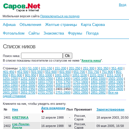
Вход
Мобильная версия сайта
Переключиться на полную
Афиша
Объявления
Желтые страницы
Карта Сарова
Фотоальбом
Сайты
Знакомства
Форумы
Погода
Список ников
Поиск ника:
В списке показаны посетители со статусом не ниже "
Анкета ника
".
Страницы:
1-50
|
51-100
|
101-150
|
151-200
|
201-250
|
251-300
|
301-350
|
351-400
|
401-450
|
451-500
|
501-550
|
551-600
|
601-650
|
651-700
|
701-750
|
751-800
|
801-
850
|
851-900
|
901-950
|
951-1000
|
1001-1050
|
1051-1100
|
1101-1150
|
1151-1200
|
1201-1250
|
1251-1300
|
1301-1350
|
1351-1400
|
1401-1450
|
1451-1500
|
1501-1550
|
1551-1600
|
1601-1650
|
1651-1700
|
1701-1750
|
1751-1800
|
1801-1850
|
1851-1900
|
1901-1950
|
1951-2000
|
2001-2050
|
2051-2100
|
2101-2150
|
2151-2200
|
2201-2250
|
2251-2300
|
2301-2350
|
2351-2400
| 2401-2450 |
2451-2500
|
2501-2550
|
2551-2600
|
2601-2650
|
2651-2700
|
2701-2750
|
2751-2800
|
2801-2850
|
2851-2882
|
Все на
одной странице
Кликните на ник, чтобы увидеть его анкету.
Дата рождения
№
Ник
Пол
Проживает
Зарегистрирован
Россия,
2401
KRETINKA
12 апреля 1988
-
18 апреля 2003, 20:50
Саров
сэр Лонли-
Россия,
2402
16 апреля 1988
М
09 мая 2005, 16:58
Локли
Саров