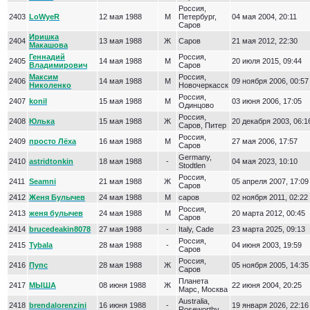
Россия,
2403
LoWyeR
12 мая 1988
М
Петербург,
04 мая 2004, 20:11
Саров
Иришка
2404
13 мая 1988
Ж
Саров
21 мая 2012, 22:30
Макашова
Геннадий
Россия,
2405
14 мая 1988
М
20 июля 2015, 09:44
Владимирович
Саров
Максим
Россия,
2406
14 мая 1988
М
09 ноября 2006, 00:57
Николенко
Новочеркасск
Россия,
2407
konil
15 мая 1988
М
03 июня 2006, 17:05
Одинцово
Россия,
2408
Юлька
15 мая 1988
Ж
20 декабря 2003, 06:1
Саров, Питер
Россия,
2409
просто Лёха
16 мая 1988
М
27 мая 2006, 17:57
Саров
Germany,
2410
astridtonkin
18 мая 1988
-
04 мая 2023, 10:10
Stodtlen
Россия,
2411
Seamni
21 мая 1988
Ж
05 апреля 2007, 17:09
Саров
2412
Женя Булычев
24 мая 1988
М
саров
02 ноября 2011, 02:22
Россия,
2413
женя булычев
24 мая 1988
М
20 марта 2012, 00:45
Саров
2414
brucedeakin8078
27 мая 1988
-
Italy, Cade
23 марта 2025, 09:13
Россия,
2415
Tybala
28 мая 1988
-
04 июня 2003, 19:59
Саров
Россия,
2416
Пупс
28 мая 1988
Ж
05 ноября 2005, 14:35
Саров
Планета
2417
МЫША
08 июня 1988
Ж
22 июня 2004, 20:25
Марс, Москва
Australia,
2418
brendalorenzini
16 июня 1988
-
19 января 2026, 22:16
Roseworthy