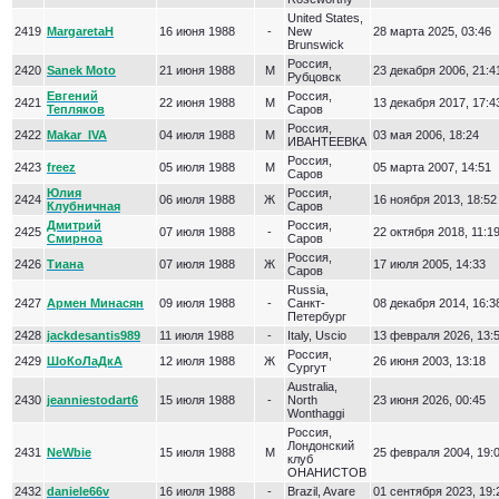
United States,
2419
MargaretaH
16 июня 1988
-
New
28 марта 2025, 03:46
Brunswick
Россия,
2420
Sanek Moto
21 июня 1988
М
23 декабря 2006, 21:4
Рубцовск
Евгений
Россия,
2421
22 июня 1988
М
13 декабря 2017, 17:4
Тепляков
Саров
Россия,
2422
Makar_IVA
04 июля 1988
М
03 мая 2006, 18:24
ИВАНТЕЕВКА
Россия,
2423
freez
05 июля 1988
М
05 марта 2007, 14:51
Саров
Юлия
Россия,
2424
06 июля 1988
Ж
16 ноября 2013, 18:52
Клубничная
Саров
Дмитрий
Россия,
2425
07 июля 1988
-
22 октября 2018, 11:1
Смирноа
Саров
Россия,
2426
Тиана
07 июля 1988
Ж
17 июля 2005, 14:33
Саров
Russia,
2427
Армен Минасян
09 июля 1988
-
Санкт-
08 декабря 2014, 16:3
Петербург
2428
jackdesantis989
11 июля 1988
-
Italy, Uscio
13 февраля 2026, 13:
Россия,
2429
ШоКоЛаДкА
12 июля 1988
Ж
26 июня 2003, 13:18
Сургут
Australia,
2430
jeanniestodart6
15 июля 1988
-
North
23 июня 2026, 00:45
Wonthaggi
Россия,
Лондонский
2431
NeWbie
15 июля 1988
М
25 февраля 2004, 19:
клуб
ОНАНИСТОВ
2432
daniele66v
16 июля 1988
-
Brazil, Avare
01 сентября 2023, 19: