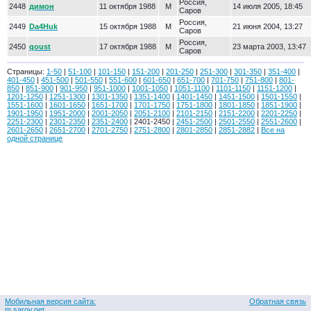
Россия,
2448
димон
11 октября 1988
М
14 июля 2005, 18:45
Саров
Россия,
2449
Da4Huk
15 октября 1988
М
21 июня 2004, 13:27
Саров
Россия,
2450
qoust
17 октября 1988
М
23 марта 2003, 13:47
Саров
Страницы:
1-50
|
51-100
|
101-150
|
151-200
|
201-250
|
251-300
|
301-350
|
351-400
|
401-450
|
451-500
|
501-550
|
551-600
|
601-650
|
651-700
|
701-750
|
751-800
|
801-
850
|
851-900
|
901-950
|
951-1000
|
1001-1050
|
1051-1100
|
1101-1150
|
1151-1200
|
1201-1250
|
1251-1300
|
1301-1350
|
1351-1400
|
1401-1450
|
1451-1500
|
1501-1550
|
1551-1600
|
1601-1650
|
1651-1700
|
1701-1750
|
1751-1800
|
1801-1850
|
1851-1900
|
1901-1950
|
1951-2000
|
2001-2050
|
2051-2100
|
2101-2150
|
2151-2200
|
2201-2250
|
2251-2300
|
2301-2350
|
2351-2400
| 2401-2450 |
2451-2500
|
2501-2550
|
2551-2600
|
2601-2650
|
2651-2700
|
2701-2750
|
2751-2800
|
2801-2850
|
2851-2882
|
Все на
одной странице
Мобильная версия сайта:
Обратная связь
m.sarov.net