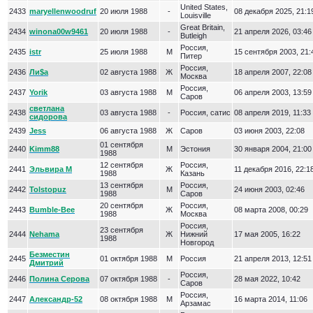
United States,
2433
maryellenwoodruf
20 июля 1988
-
08 декабря 2025, 21:1
Louisville
Great Britain,
2434
winona00w9461
20 июля 1988
-
21 апреля 2026, 03:46
Butleigh
Россия,
2435
istr
25 июля 1988
М
15 сентября 2003, 21:
Питер
Россия,
2436
Ли$а
02 августа 1988
Ж
18 апреля 2007, 22:08
Москва
Россия,
2437
Yorik
03 августа 1988
М
06 апреля 2003, 13:59
Саров
светлана
2438
03 августа 1988
-
Россия, сатис
08 апреля 2019, 11:33
сидорова
2439
Jess
06 августа 1988
Ж
Саров
03 июня 2003, 22:08
01 сентября
2440
Kimm88
М
Эстония
30 января 2004, 21:00
1988
12 сентября
Россия,
2441
Эльвира М
Ж
11 декабря 2016, 22:1
1988
Казань
13 сентября
Россия,
2442
Tolstopuz
М
24 июня 2003, 02:46
1988
Саров
20 сентября
Россия,
2443
Bumble-Bee
Ж
08 марта 2008, 00:29
1988
Москва
Россия,
23 сентября
2444
Nehama
Ж
Нижний
17 мая 2005, 16:22
1988
Новгород
Безместин
2445
01 октября 1988
М
Россия
21 апреля 2013, 12:51
Дмитрий
Россия,
2446
Полина Серова
07 октября 1988
-
28 мая 2022, 10:42
Саров
Россия,
2447
Александр-52
08 октября 1988
М
16 марта 2014, 11:06
Арзамас