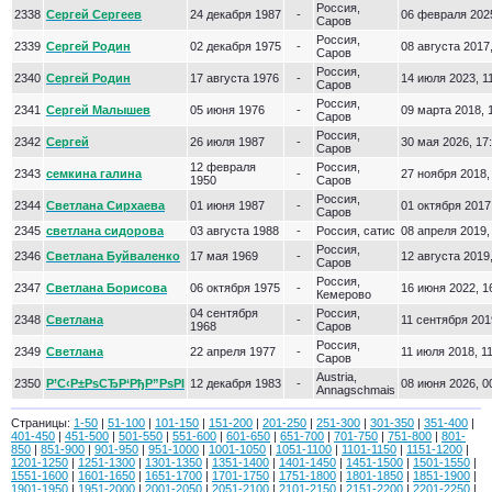
Россия,
2338
Сергей Сергеев
24 декабря 1987
-
06 февраля 2025
Саров
Россия,
2339
Сергей Родин
02 декабря 1975
-
08 августа 2017,
Саров
Россия,
2340
Сергей Родин
17 августа 1976
-
14 июля 2023, 1
Саров
Россия,
2341
Сергей Малышев
05 июня 1976
-
09 марта 2018, 
Саров
Россия,
2342
Сергей
26 июля 1987
-
30 мая 2026, 17
Саров
12 февраля
Россия,
2343
семкина галина
-
27 ноября 2018,
1950
Саров
Россия,
2344
Светлана Сирхаева
01 июня 1987
-
01 октября 2017
Саров
2345
светлана сидорова
03 августа 1988
-
Россия, сатис
08 апреля 2019,
Россия,
2346
Светлана Буйваленко
17 мая 1969
-
12 августа 2019,
Саров
Россия,
2347
Светлана Борисова
06 октября 1975
-
16 июня 2022, 1
Кемерово
04 сентября
Россия,
2348
Светлана
-
11 сентября 201
1968
Саров
Россия,
2349
Светлана
22 апреля 1977
-
11 июля 2018, 1
Саров
Austria,
2350
Р’С‹Р±РѕСЂР‘РђР”РѕРІ
12 декабря 1983
-
08 июня 2026, 0
Annagschmais
Страницы:
1-50
|
51-100
|
101-150
|
151-200
|
201-250
|
251-300
|
301-350
|
351-400
|
401-450
|
451-500
|
501-550
|
551-600
|
601-650
|
651-700
|
701-750
|
751-800
|
801-
850
|
851-900
|
901-950
|
951-1000
|
1001-1050
|
1051-1100
|
1101-1150
|
1151-1200
|
1201-1250
|
1251-1300
|
1301-1350
|
1351-1400
|
1401-1450
|
1451-1500
|
1501-1550
|
1551-1600
|
1601-1650
|
1651-1700
|
1701-1750
|
1751-1800
|
1801-1850
|
1851-1900
|
1901-1950
|
1951-2000
|
2001-2050
|
2051-2100
|
2101-2150
|
2151-2200
|
2201-2250
|