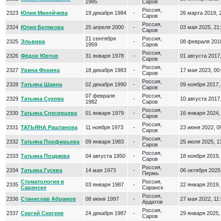
1985
Саров
Россия,
2323
Юлия Минейчева
19 декабря 1984
-
26 марта 2019, 
Саров
Россия,
2324
Юлия Белякова
25 апреля 2000
-
03 мая 2025, 21
Саров
21 сентября
Россия,
2325
Эльвира
-
08 февраля 2018
1959
Саров
Россия,
2326
Фёдор Юртов
31 января 1978
-
01 августа 2017,
Саров
Россия,
2327
Урина Фокина
18 декабря 1983
-
17 мая 2023, 00
Саров
Россия,
2328
Татьяна Шаина
02 декабря 1990
-
09 ноября 2017,
Саров
07 февраля
Россия,
2329
Татьяна Сухова
-
10 августа 2017,
1982
Саров
Россия,
2330
Татьяна Спесивцева
01 января 1979
-
16 января 2024,
Саров
Россия,
2331
ТАТЬЯНА Раштанова
11 ноября 1973
-
23 июня 2022, 0
Саров
Россия,
2332
Татьяна Порфирьева
09 января 1983
-
25 июля 2025, 1
Саров
Россия,
2333
Татьяна Поздяева
04 августа 1950
-
18 ноября 2019,
Саров
Россия,
2334
Татьяна Гусева
14 мая 1973
-
06 октября 2025
Пермь
Стоматология в
Россия,
2335
03 января 1987
-
22 января 2019,
Саранске
Саранск
Россия,
2336
Станислав Абрамов
08 июня 1997
-
27 мая 2022, 11
Ардатов
Россия,
2337
Сергей Сергеев
24 декабря 1987
-
29 января 2025,
Саров