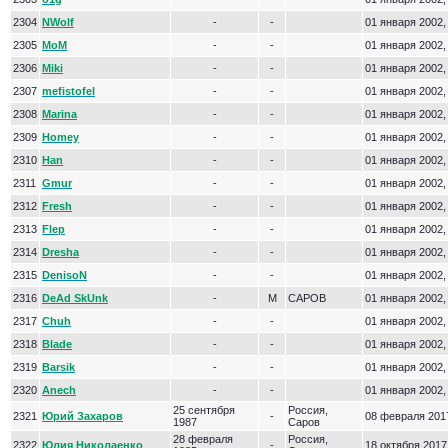
2304
NWolf
-
-
01 января 2002,
2305
MoM
-
-
01 января 2002,
2306
Miki
-
-
01 января 2002,
2307
mefistofel
-
-
01 января 2002,
2308
Marina
-
-
01 января 2002,
2309
Homey
-
-
01 января 2002,
2310
Han
-
-
01 января 2002,
2311
Gmur
-
-
01 января 2002,
2312
Fresh
-
-
01 января 2002,
2313
Flep
-
-
01 января 2002,
2314
Dresha
-
-
01 января 2002,
2315
DenisoN
-
-
01 января 2002,
2316
DeAd SkUnk
-
М
САРОВ
01 января 2002,
2317
Chuh
-
-
01 января 2002,
2318
Blade
-
-
01 января 2002,
2319
Barsik
-
-
01 января 2002,
2320
Anech
-
-
01 января 2002,
25 сентября
Россия,
2321
Юрий Захаров
-
08 февраля 2017
1987
Саров
28 февраля
Россия,
2322
Юлия Николаенко
-
18 октября 2017