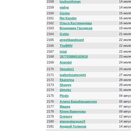
2158
louboothman
14 июля
2159
vadya
14 июля
2160
Gizma
15 июля
2161
Rei Kender
16 июля
2162
Ольга Костюничева
16 июля
2163
Владимир Гвоздков
19 июля
2164
Gvido
21 июля
2165
angelikaedward
22 июля
2166
TheBMV
22 июля
2167
total
22 июля
2168
3977038865183618
23 июля
2169
Arandel
24 июля
2170
Simukin1
24 июля
2171
walterboatwright
27 июля
2172
Ekaterina
28 июля
2173
Shaggy
28 июля
2174
dimoks
31 июля
2175
Plodo
04 авгу
2176
Алина Барабанщикова
05 авгу
2177
Машка
07 авгу
2178
Юлия Вавилова
09 авгу
2179
Gregory
12 авгу
2180
elanavalazquez9
14 авгу
2181
Андрей Голиков
14 авгу