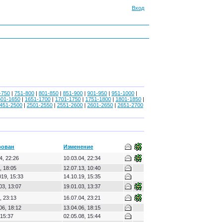
Вход
-750
|
751-800
|
801-850
|
851-900
|
901-950
|
951-1000
|
601-1650
|
1651-1700
|
1701-1750
|
1751-1800
|
1801-1850
|
451-2500
|
2501-2550
|
2551-2600
|
2601-2650
|
2651-2700
рован
Изменение
4, 22:26
10.03.04, 22:34
, 18:05
12.07.13, 10:40
19, 15:33
14.10.19, 15:35
03, 13:07
19.01.03, 13:37
, 23:13
16.07.04, 23:21
06, 18:12
13.04.06, 18:15
 15:37
02.05.08, 15:44