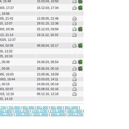
4, 15:48
15.03.04, 15:50
003, 17:27
15.12.03, 17:34
, 16:56
05, 21:42
12.08.05, 21:46
15, 12:07
29.01.15, 12:38
003, 03:36
25.12.03, 03:56
12, 21:14
19.11.12, 16:33
2025, 12:37
04, 02:09
08.08.04, 02:17
26, 13:32
25, 10:19
, 05:49
24.06.03, 05:54
, 05:05
28.06.03, 05:10
05, 16:03
23.09.06, 19:09
003, 19:44
23.03.03, 14:11
, 00:15
24.06.03, 00:19
03, 02:07
03.08.03, 02:16
016, 12:16
06.12.16, 12:18
25, 14:19
-750
|
751-800
|
801-850
|
851-900
|
901-950
|
951-1000
|
601-1650
|
1651-1700
|
1701-1750
|
1751-1800
|
1801-1850
|
451-2500
|
2501-2550
|
2551-2600
|
2601-2650
|
2651-2700