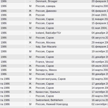
 1986
-
Denmark, Broager
20 февраля 2
 1986
М
Россия, самара
04 марта 200
 1986
Ж
Россия, Дивеево
06 февраля 2
 1986
Ж
Россия
24 мая 2003,
 1986
-
Россия, Саров
11 января 20
 1986
М
Россия, Саров
15 февраля 2
 1986
М
Россия, Саров
01 мая 2004,
 1986
-
Iceland, Bakkafjor?Ur
04 декабря 2
 1986
М
Россия, Саров
06 августа 20
 1986
Ж
Россия, Москва
29 января 20
 1986
-
Italy, San Macario
01 февраля 2
 1986
М
Россия, Саров
19 октября 20
 1986
М
Россия, Саров
21 декабря 2
 1986
-
France, Vesoul
08 ноября 20
 1986
Ж
Россия, Саров
09 июля 2015
 1986
М
Беларусь, Минск
14 марта 200
 1986
М
Россия, Саров
30 декабря 2
ста 1986
М
Россия-матушка, Саров
02 марта 200
ста 1986
Ж
Россия, Саров
17 декабря 2
ста 1986
Ж
Россия, Саров
14 апреля 20
ста 1986
Ж
Казахстан, Уральск
17 октября 20
ста 1986
-
Россия, Саров
20 марта 200
ста 1986
-
Switzerland, Bethlehem
16 августа 20
ста 1986
М
Россия, Нижний Новгород
02 сентября 