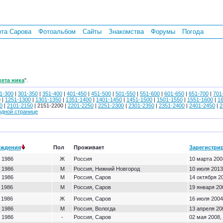
рта Сарова
Фотоальбом
Сайты
Знакомства
Форумы
Погода
кета ника
".
1-300
|
301-350
|
351-400
|
401-450
|
451-500
|
501-550
|
551-600
|
601-650
|
651-700
|
701
0
|
1251-1300
|
1301-1350
|
1351-1400
|
1401-1450
|
1451-1500
|
1501-1550
|
1551-1600
|
1
0
|
2101-2150
| 2151-2200 |
2201-2250
|
2251-2300
|
2301-2350
|
2351-2400
|
2401-2450
|
2
одной странице
ождения
Пол
Проживает
Зарегистри
 1986
Ж
Россия
10 марта 200
 1986
М
Россия, Нижний Новгород
10 июля 2013
 1986
М
Россия, Саров
14 октября 20
 1986
М
Россия, Саров
19 января 20
 1986
Ж
Россия, Саров
16 июля 2004
 1986
М
Россия, Вологда
13 апреля 20
 1986
-
Россия, Саров
02 мая 2008,