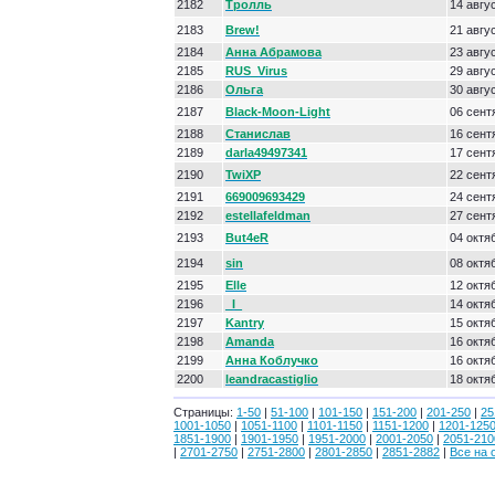
2182
Тролль
14 авгу
2183
Brew!
21 авгу
2184
Анна Абрамова
23 авгу
2185
RUS_Virus
29 авгу
2186
Ольга
30 авгу
2187
Black-Moon-Light
06 сент
2188
Станислав
16 сент
2189
darla49497341
17 сент
2190
TwiXP
22 сент
2191
669009693429
24 сент
2192
estellafeldman
27 сент
2193
But4eR
04 октя
2194
sin
08 октя
2195
Elle
12 октя
2196
_I_
14 октя
2197
Kantry
15 октя
2198
Amanda
16 октя
2199
Анна Коблучко
16 октя
2200
leandracastiglio
18 октя
Страницы:
1-50
|
51-100
|
101-150
|
151-200
|
201-250
|
25
1001-1050
|
1051-1100
|
1101-1150
|
1151-1200
|
1201-125
1851-1900
|
1901-1950
|
1951-2000
|
2001-2050
|
2051-210
|
2701-2750
|
2751-2800
|
2801-2850
|
2851-2882
|
Все на 