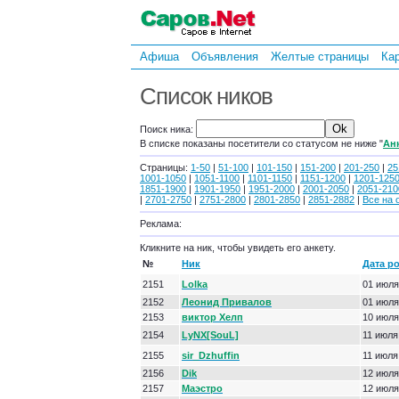
Афиша
Объявления
Желтые страницы
Ка
Список ников
Поиск ника:
В списке показаны посетители со статусом не ниже "
Ан
Страницы:
1-50
|
51-100
|
101-150
|
151-200
|
201-250
|
25
1001-1050
|
1051-1100
|
1101-1150
|
1151-1200
|
1201-125
1851-1900
|
1901-1950
|
1951-2000
|
2001-2050
|
2051-210
|
2701-2750
|
2751-2800
|
2801-2850
|
2851-2882
|
Все на 
Реклама:
Кликните на ник, чтобы увидеть его анкету.
№
Ник
Дата р
2151
Lolka
01 июля
2152
Леонид Привалов
01 июля
2153
виктор Хелп
10 июля
2154
LyNX[SouL]
11 июля
2155
sir_Dzhuffin
11 июля
2156
Dik
12 июля
2157
Маэстро
12 июля