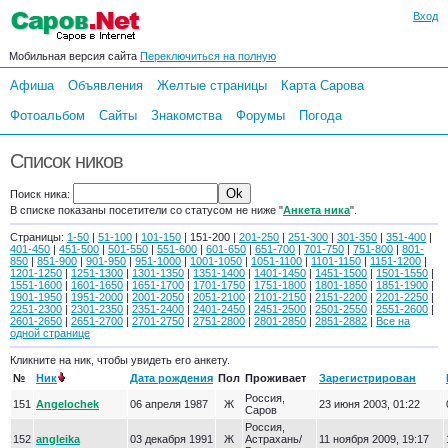
Вход
Мобильная версия сайта
Переключиться на полную
Афиша
Объявления
Желтые страницы
Карта Сарова
Фотоальбом
Сайты
Знакомства
Форумы
Погода
Список ников
Поиск ника:
В списке показаны посетители со статусом не ниже "
Анкета ника
".
Страницы:
1-50
|
51-100
|
101-150
| 151-200 |
201-250
|
251-300
|
301-350
|
351-400
|
401-450
|
451-500
|
501-550
|
551-600
|
601-650
|
651-700
|
701-750
|
751-800
|
801-
850
|
851-900
|
901-950
|
951-1000
|
1001-1050
|
1051-1100
|
1101-1150
|
1151-1200
|
1201-1250
|
1251-1300
|
1301-1350
|
1351-1400
|
1401-1450
|
1451-1500
|
1501-1550
|
1551-1600
|
1601-1650
|
1651-1700
|
1701-1750
|
1751-1800
|
1801-1850
|
1851-1900
|
1901-1950
|
1951-2000
|
2001-2050
|
2051-2100
|
2101-2150
|
2151-2200
|
2201-2250
|
2251-2300
|
2301-2350
|
2351-2400
|
2401-2450
|
2451-2500
|
2501-2550
|
2551-2600
|
2601-2650
|
2651-2700
|
2701-2750
|
2751-2800
|
2801-2850
|
2851-2882
|
Все на
одной странице
Кликните на ник, чтобы увидеть его анкету.
№
Ник
Дата рождения
Пол
Проживает
Зарегистрирован
Россия,
151
Angelochek
06 апреля 1987
Ж
23 июня 2003, 01:22
Саров
Россия,
152
angleika
03 декабря 1991
Ж
Астрахань/
11 ноября 2009, 19:17