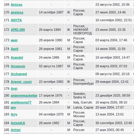
169
Antoxa
-
-
23 августа 2002, 15:36
Россия,
170
anxious
14 октября 1987
Ж
27 июня 2003, 14:46
Саров
171
ANYTA
-
-
16 сентября 2002, 22:51
Россия,
172
APELSIN
26 марта 1984
Ж
НИЖНИЙ
23 июня 2005, 15:35
НОВГОРОД
Россия,
173
aper
28 апреля 1980
М
03 марта 2004, 17:46
Саров
Россия,
174
April
28 апреля 1981
М
14 июня 2005, 11:59
Саров
Россия,
175
Arandel
24 июля 1986
М
19 октября 2003, 14:47
Саров
Россия,
176
Arcanum
02 августа 1987
М
28 марта 2003, 07:03
Саров
177
Archangel
-
-
09 августа 2002, 10:16
Россия,
178
Argent_court
22 октября 1982
Ж
29 января 2004, 13:41
Екатеринбург
179
Argi
-
-
Sweden,
180
ariannemackellar
17 апреля 1976
-
23 декабря 2025, 08:59
Sodra Vi
181
ariellesoria77
26 июля 1984
-
Italy, Garrufo
16 марта 2026, 08:10
182
arn
-
М
Latvia, Саров
20 мая 2004, 17:07
Россия,
183
Arry
04 октября 1970
М
13 мая 2004, 13:01
Москва
Россия,
184
ArtemKA
28 июля 1982
М
30 сентября 2003, 13:40
Саров
185
Artistt
-
М
Россия
27 мая 2003, 00:45