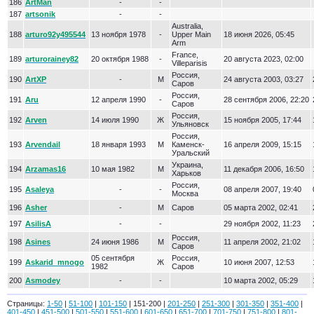
186
ArtMan
-
-
187
artsonik
-
-
Australia,
188
arturo92y495544
13 ноября 1978
-
Upper Main
18 июня 2026, 05:45
Arm
France,
189
arturorainey82
20 октября 1988
-
20 августа 2023, 02:00
Villeparisis
Россия,
190
ArtXP
-
М
24 августа 2003, 03:27
Саров
Россия,
191
Aru
12 апреля 1990
-
28 сентября 2006, 22:20
Саров
Россия,
192
Arven
14 июля 1990
Ж
15 ноября 2005, 17:44
Ульяновск
Россия,
193
Arvendail
18 января 1993
М
Каменск-
16 апреля 2009, 15:15
Уральский
Украина,
194
Arzamas16
10 мая 1982
М
11 декабря 2006, 16:50
Харьков
Россия,
195
Asaleya
-
-
08 апреля 2007, 19:40
Москва
196
Asher
-
М
Саров
05 марта 2002, 02:41
197
AsilisA
-
-
29 ноября 2002, 11:23
Россия,
198
Asines
24 июня 1986
М
11 апреля 2002, 21:02
Саров
05 сентября
Россия,
199
Askarid_mnogo
Ж
10 июня 2007, 12:53
1982
Саров
200
Asmodey
-
-
10 марта 2002, 05:29
Страницы:
1-50
|
51-100
|
101-150
| 151-200 |
201-250
|
251-300
|
301-350
|
351-400
|
401-450
|
451-500
|
501-550
|
551-600
|
601-650
|
651-700
|
701-750
|
751-800
|
801-