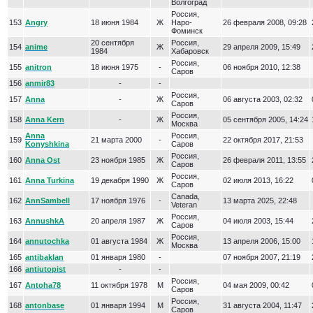
Волгоград
Россия,
153
Angry
18 июня 1984
Ж
Наро-
26 февраля 2008, 09:28
Фоминск
20 сентября
Россия,
154
anime
Ж
29 апреля 2009, 15:49
1984
Хабаровск
Россия,
155
anitron
18 июня 1975
-
06 ноября 2010, 12:38
Саров
156
anmir83
-
-
Россия,
157
Anna
-
Ж
06 августа 2003, 02:32
Саров
Россия,
158
Anna Kern
-
Ж
05 сентября 2005, 14:24
Москва
Anna
Россия,
159
21 марта 2000
-
22 октября 2017, 21:53
Konyshkina
Саров
Россия,
160
Anna Ost
23 ноября 1985
Ж
26 февраля 2011, 13:55
Саров
Россия,
161
Anna Turkina
19 декабря 1990
Ж
02 июля 2013, 16:22
Саров
Canada,
162
AnnSambell
17 ноября 1976
-
13 марта 2025, 22:48
Veteran
Россия,
163
AnnushkA
20 апреля 1987
Ж
04 июля 2003, 15:44
Саров
Россия,
164
annutochka
01 августа 1984
Ж
13 апреля 2006, 15:00
Москва
165
antibaklan
01 января 1980
-
07 ноября 2007, 21:19
166
antiutopist
-
-
Россия,
167
Antoha78
11 октября 1978
М
04 мая 2009, 00:42
Саров
Россия,
168
antonbase
01 января 1994
М
31 августа 2004, 11:47
Саров