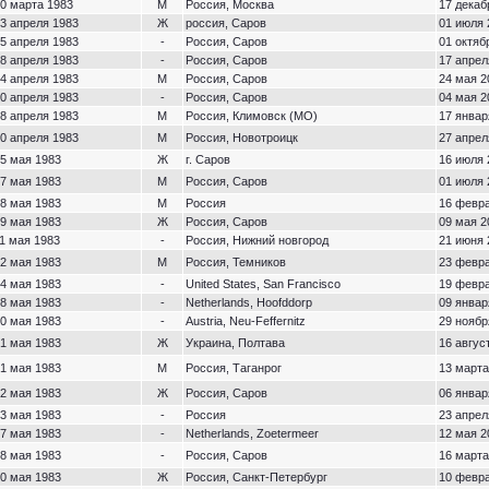
0 марта 1983
М
Россия, Москва
17 декаб
3 апреля 1983
Ж
россия, Саров
01 июля 
5 апреля 1983
-
Россия, Саров
01 октяб
8 апреля 1983
-
Россия, Саров
17 апрел
4 апреля 1983
М
Россия, Саров
24 мая 2
0 апреля 1983
-
Россия, Саров
04 мая 2
8 апреля 1983
М
Россия, Климовск (МО)
17 январ
0 апреля 1983
М
Россия, Новотроицк
27 апрел
5 мая 1983
Ж
г. Саров
16 июля 
7 мая 1983
М
Россия, Саров
01 июля 
8 мая 1983
М
Россия
16 февра
9 мая 1983
Ж
Россия, Саров
09 мая 2
1 мая 1983
-
Россия, Нижний новгород
21 июня 
2 мая 1983
М
Россия, Темников
23 февра
4 мая 1983
-
United States, San Francisco
19 февра
8 мая 1983
-
Netherlands, Hoofddorp
09 январ
0 мая 1983
-
Austria, Neu-Feffernitz
29 ноябр
1 мая 1983
Ж
Украина, Полтава
16 авгус
1 мая 1983
М
Россия, Таганрог
13 марта
2 мая 1983
Ж
Россия, Саров
06 январ
3 мая 1983
-
Россия
23 апрел
7 мая 1983
-
Netherlands, Zoetermeer
12 мая 2
8 мая 1983
-
Россия, Саров
16 марта
0 мая 1983
Ж
Россия, Санкт-Петербург
10 февра