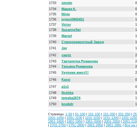
1733
smoke
0
1734
Мария К.
0
1735
Ninja
0
1736
jyyjon0905451
1
1737
Victor
1
1738
SuzanneSpi
1
1739
Marsel
1
1740
Станкоремонтный Завод
1
1741
Jay
1
1742
capriz
2
1743
Тарталетка Романова
2
1744
Татьяна Романова
2
1745
Укупник жжот!!!
2
1746
Kassi
0
1747
a1s1
0
1748
Nyshka
1
1749
temeka2674
1
1750
kosikdr
1
Страницы:
1-50
|
51-100
|
101-150
|
151-200
|
201-250
|
25
1001-1050
|
1051-1100
|
1101-1150
|
1151-1200
|
1201-125
1851-1900
|
1901-1950
|
1951-2000
|
2001-2050
|
2051-210
|
2701-2750
|
2751-2800
|
2801-2850
|
2851-2881
|
Все на 