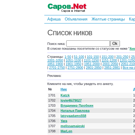
Афиша
Объявления
Желтые страницы
Ка
Список ников
Поиск ника:
В списке показаны посетители со статусом не ниже "
Ан
Страницы:
1-50
|
51-100
|
101-150
|
151-200
|
201-250
|
25
1001-1050
|
1051-1100
|
1101-1150
|
1151-1200
|
1201-125
1851-1900
|
1901-1950
|
1951-2000
|
2001-2050
|
2051-210
|
2701-2750
|
2751-2800
|
2801-2850
|
2851-2881
|
Все на 
Реклама:
Кликните на ник, чтобы увидеть его анкету.
№
Ник
1701
Katzk
1
1702
lovie46j79027
2
1703
Владимир Пробкин
2
1704
Наталья Павлова
2
1705
latoyaadams558
2
1706
Yara
2
1707
melissamajeski
2
1708
MarLen
3