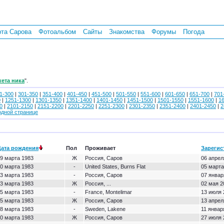
рта Сарова
Фотоальбом
Сайты
Знакомства
Форумы
Погода
кета ника
".
1-300
|
301-350
|
351-400
|
401-450
|
451-500
|
501-550
|
551-600
|
601-650
|
651-700
|
701
0
|
1251-1300
|
1301-1350
|
1351-1400
|
1401-1450
|
1451-1500
|
1501-1550
|
1551-1600
|
1
0
|
2101-2150
|
2151-2200
|
2201-2250
|
2251-2300
|
2301-2350
|
2351-2400
|
2401-2450
|
2
одной странице
Дата рождения
Пол
Проживает
Зарегис
9 марта 1983
Ж
Россия, Саров
06 апрел
0 марта 1983
-
United States, Burns Flat
05 марта
3 марта 1983
-
Россия, Саров
07 январ
3 марта 1983
Ж
Россия, ...
02 мая 2
5 марта 1983
-
France, Montelimar
13 июля 
5 марта 1983
Ж
Россия, Саров
13 апрел
8 марта 1983
-
Sweden, Lakene
11 январ
0 марта 1983
Ж
Россия, Саров
27 июля 