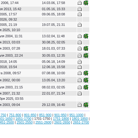
 2006, 17:44
14.03.06, 17:58
ря 2013, 15:42
01.05.16, 15:33
2005, 17:57
09.06.05, 18:08
2026, 09:32
2005, 21:19
19.07.05, 21:31
я 2025, 10:10
ля 2004, 11:31
13.02.04, 11:48
я 2013, 03:03
30.08.25, 02:05
я 2003, 07:28
18.01.03, 07:33
ля 2003, 22:24
30.05.03, 12:35
2018, 14:05
05.06.18, 14:09
2018, 15:54
12.06.18, 15:58
та 2008, 09:57
07.08.08, 10:00
я 2002, 00:00
13.05.04, 13:20
ля 2003, 21:15
08.02.03, 02:05
я 2007, 21:32
22.01.07, 21:34
бря 2025, 03:55
я 2003, 09:04
29.12.09, 16:40
-750
|
751-800
|
801-850
|
851-900
|
901-950
|
951-1000
|
601-1650
|
1651-1700
| 1701-1750 |
1751-1800
|
1801-1850
|
451-2500
|
2501-2550
|
2551-2600
|
2601-2650
|
2651-2700