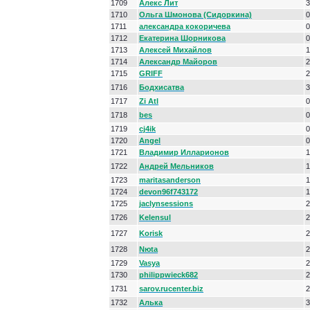
1709
Алекс Лит
3
1710
Ольга Шмонова (Сидоркина)
0
1711
александра кокоричева
0
1712
Екатерина Шорникова
0
1713
Алексей Михайлов
1
1714
Александр Майоров
2
1715
GRIFF
2
1716
Бодхисатва
3
1717
Zi Atl
0
1718
bеs
0
1719
cj4ik
0
1720
Angel
0
1721
Владимир Илларионов
1
1722
Андрей Мельников
1
1723
maritasanderson
1
1724
devon96f743172
1
1725
jaclynsessions
2
1726
Kelensul
2
1727
Korisk
2
1728
Nюta
2
1729
Vasya
2
1730
philippwieck682
2
1731
sarov.rucenter.biz
2
1732
Алька
3