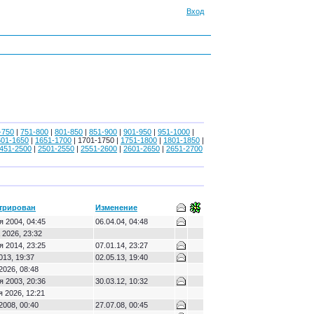
Вход
-750
|
751-800
|
801-850
|
851-900
|
901-950
|
951-1000
|
601-1650
|
1651-1700
| 1701-1750 |
1751-1800
|
1801-1850
|
451-2500
|
2501-2550
|
2551-2600
|
2601-2650
|
2651-2700
трирован
Изменение
я 2004, 04:45
06.04.04, 04:48
 2026, 23:32
я 2014, 23:25
07.01.14, 23:27
013, 19:37
02.05.13, 19:40
2026, 08:48
я 2003, 20:36
30.03.12, 10:32
я 2026, 12:21
2008, 00:40
27.07.08, 00:45