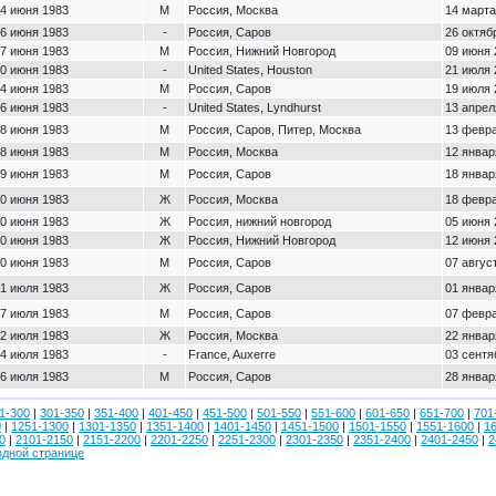
4 июня 1983
М
Россия, Москва
14 марта
6 июня 1983
-
Россия, Саров
26 октяб
7 июня 1983
М
Россия, Нижний Новгород
09 июня 
0 июня 1983
-
United States, Houston
21 июля 
4 июня 1983
М
Россия, Саров
19 июля 
6 июня 1983
-
United States, Lyndhurst
13 апрел
8 июня 1983
М
Россия, Саров, Питер, Москва
13 февра
8 июня 1983
М
Россия, Москва
12 январ
9 июня 1983
М
Россия, Саров
18 январ
0 июня 1983
Ж
Россия, Москва
18 февра
0 июня 1983
Ж
Россия, нижний новгород
05 июня 
0 июня 1983
Ж
Россия, Нижний Новгород
12 июня 
0 июня 1983
М
Россия, Саров
07 авгус
1 июля 1983
Ж
Россия, Саров
01 январ
7 июля 1983
М
Россия, Саров
07 февра
2 июля 1983
Ж
Россия, Москва
22 январ
4 июля 1983
-
France, Auxerre
03 сентя
6 июля 1983
М
Россия, Саров
28 январ
1-300
|
301-350
|
351-400
|
401-450
|
451-500
|
501-550
|
551-600
|
601-650
|
651-700
|
701
0
|
1251-1300
|
1301-1350
|
1351-1400
|
1401-1450
|
1451-1500
|
1501-1550
|
1551-1600
|
1
0
|
2101-2150
|
2151-2200
|
2201-2250
|
2251-2300
|
2301-2350
|
2351-2400
|
2401-2450
|
2
одной странице