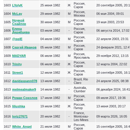
Россия,
1603
LYolyK
25 июня 1982
Ж
20 сентября 2005, 20:
Саров
Россия,
1604
McLay
29 июня 1982
М
06 мая 2004, 09:01
Москва
Ночной
Россия,
1605
30 июня 1982
М
19 мая 2003, 23:53
Снайпер
Саров
Елена
Россия,
1606
03 июля 1982
-
06 августа 2014, 17:02
Дерябцева
Саров
Россия,
1607
@pplE
04 июля 1982
М
22 апреля 2003, 23:31
Саров
Россия,
1608
Сергей Иванов
05 июля 1982
М
24 февраля 2021, 12:4
Саров
Россия,
1609
MADYAR
06 июля 1982
М
29 ноября 2012, 13:15
Ярославль
Россия,
1610
Trinity
06 июля 1982
Ж
12 марта 2004, 22:02
Саров
Россия,
1611
Street1
12 июля 1982
Ж
18 сентября 2005, 16:
Саров
Brazil, Rio
1612
davidaspann078
13 июля 1982
-
24 апреля 2025, 08:38
Claro
Australia,
1613
melmealmaker9
14 июля 1982
-
06 декабря 2024, 16:41
Clumber
Россия,
1614
Роман Соколов
17 июля 1982
М
09 июля 2017, 19:36
Саров
Россия,
1615
liliushka
19 июля 1982
Ж
13 июня 2003, 20:17
Питер
France,
1616
loriz27671
20 июля 1982
-
Montceau-
09 марта 2026, 16:05
Les-Mines
Россия,
1617
White_Angel
21 июля 1982
М
15 сентября 2005, 16:
Саров