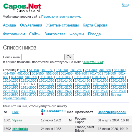
Вход
Мобильная версия сайта
Переключиться на полную
Афиша
Объявления
Желтые страницы
Карта Сарова
Фотоальбом
Сайты
Знакомства
Форумы
Погода
Список ников
Поиск ника:
В списке показаны посетители со статусом не ниже "
Анкета ника
".
Страницы:
1-50
|
51-100
|
101-150
|
151-200
|
201-250
|
251-300
|
301-350
|
351-400
|
401-450
|
451-500
|
501-550
|
551-600
|
601-650
|
651-700
|
701-750
|
751-800
|
801-
850
|
851-900
|
901-950
|
951-1000
|
1001-1050
|
1051-1100
|
1101-1150
|
1151-1200
|
1201-1250
|
1251-1300
|
1301-1350
|
1351-1400
|
1401-1450
|
1451-1500
|
1501-1550
|
1551-1600
| 1601-1650 |
1651-1700
|
1701-1750
|
1751-1800
|
1801-1850
|
1851-1900
|
1901-1950
|
1951-2000
|
2001-2050
|
2051-2100
|
2101-2150
|
2151-2200
|
2201-2250
|
2251-2300
|
2301-2350
|
2351-2400
|
2401-2450
|
2451-2500
|
2501-2550
|
2551-2600
|
2601-2650
|
2651-2700
|
2701-2750
|
2751-2800
|
2801-2850
|
2851-2882
|
Все на
одной странице
Кликните на ник, чтобы увидеть его анкету.
Дата рождения
№
Ник
Пол
Проживает
Зарегистрирован
Россия,
1601
Чувак
17 июня 1982
М
31 марта 2004, 10:18
Саров
France, Saint-
1602
ethelpride
24 июня 1982
-
13 июня 2026, 10:19
Brieuc