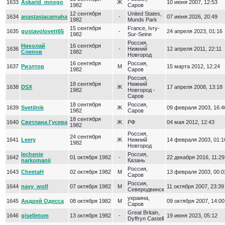
1633
Askarid_mnogo
Ж
10 июня 2007, 12:53
1982
Саров
12 сентября
United States,
1634
anastasiacarnaha
-
07 июня 2026, 20:49
1982
Munds Park
15 сентября
France, Ivry-
1635
gustavolovett65
-
24 апреля 2023, 01:16
1982
Sur-Seine
Россия,
Николай
16 сентября
1636
-
Нижний
12 апреля 2011, 22:11
Слепов
1982
Новгород
16 сентября
Россия,
1637
Риэлтор
М
15 марта 2012, 12:24
1982
Саров
Россия,
18 сентября
Нижний
1638
DSX
Ж
17 апреля 2008, 13:18
1982
Новгород -
Саров
18 сентября
Россия,
1639
Svetilnik
Ж
09 февраля 2003, 16:4
1982
Саров
18 сентября
1640
Светлана Гусева
Ж
РФ
04 мая 2012, 12:43
1982
Россия,
24 сентября
1641
Leery
Ж
Нижний
14 февраля 2003, 01:1
1982
Новгород
lechenie
Россия,
1642
01 октября 1982
-
22 декабря 2016, 11:29
narkomanii
Казань
Россия,
1643
CheetaH
02 октября 1982
М
13 февраля 2003, 00:0
Саров
Россия,
1644
navy_wolf
07 октября 1982
М
11 октября 2007, 23:39
Северодвинск
украина,
1645
Андрей Одесса
08 октября 1982
М
09 октября 2007, 14:00
Саров
Great Britain,
1646
giselletom
13 октября 1982
-
19 июня 2023, 05:12
Dyffryn Castell