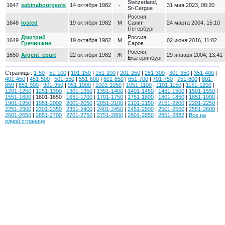
Switzerland,
1647
sabinabourgeois
14 октября 1982
-
31 мая 2023, 08:20
St-Cergue
Россия,
1648
losted
19 октября 1982
М
Санкт-
24 марта 2004, 15:10
Петербург
Дмитрий
Россия,
1649
19 октября 1982
М
02 июня 2016, 11:02
Гречишкин
Саров
Россия,
1650
Argent_court
22 октября 1982
Ж
29 января 2004, 13:41
Екатеринбург
Страницы:
1-50
|
51-100
|
101-150
|
151-200
|
201-250
|
251-300
|
301-350
|
351-400
|
401-450
|
451-500
|
501-550
|
551-600
|
601-650
|
651-700
|
701-750
|
751-800
|
801-
850
|
851-900
|
901-950
|
951-1000
|
1001-1050
|
1051-1100
|
1101-1150
|
1151-1200
|
1201-1250
|
1251-1300
|
1301-1350
|
1351-1400
|
1401-1450
|
1451-1500
|
1501-1550
|
1551-1600
| 1601-1650 |
1651-1700
|
1701-1750
|
1751-1800
|
1801-1850
|
1851-1900
|
1901-1950
|
1951-2000
|
2001-2050
|
2051-2100
|
2101-2150
|
2151-2200
|
2201-2250
|
2251-2300
|
2301-2350
|
2351-2400
|
2401-2450
|
2451-2500
|
2501-2550
|
2551-2600
|
2601-2650
|
2651-2700
|
2701-2750
|
2751-2800
|
2801-2850
|
2851-2882
|
Все на
одной странице