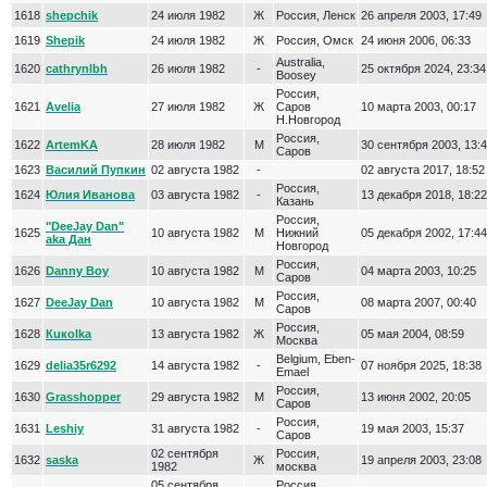
1618
shepchik
24 июля 1982
Ж
Россия, Ленск
26 апреля 2003, 17:49
1619
Shepik
24 июля 1982
Ж
Россия, Омск
24 июня 2006, 06:33
Australia,
1620
cathrynlbh
26 июля 1982
-
25 октября 2024, 23:34
Boosey
Россия,
1621
Avelia
27 июля 1982
Ж
Саров
10 марта 2003, 00:17
Н.Новгород
Россия,
1622
ArtemKA
28 июля 1982
М
30 сентября 2003, 13:
Саров
1623
Василий Пупкин
02 августа 1982
-
02 августа 2017, 18:52
Россия,
1624
Юлия Иванова
03 августа 1982
-
13 декабря 2018, 18:22
Казань
Россия,
"DeeJay Dan"
1625
10 августа 1982
М
Нижний
05 декабря 2002, 17:44
aka Дан
Новгород
Россия,
1626
Danny Boy
10 августа 1982
М
04 марта 2003, 10:25
Саров
Россия,
1627
DeeJay Dan
10 августа 1982
М
08 марта 2007, 00:40
Саров
Россия,
1628
Кuкolka
13 августа 1982
Ж
05 мая 2004, 08:59
Москва
Belgium, Eben-
1629
delia35r6292
14 августа 1982
-
07 ноября 2025, 18:38
Emael
Россия,
1630
Grasshopper
29 августа 1982
М
13 июня 2002, 20:05
Саров
Россия,
1631
Leshiy
31 августа 1982
-
19 мая 2003, 15:37
Саров
02 сентября
Россия,
1632
saska
Ж
19 апреля 2003, 23:08
1982
москва
05 сентября
Россия,