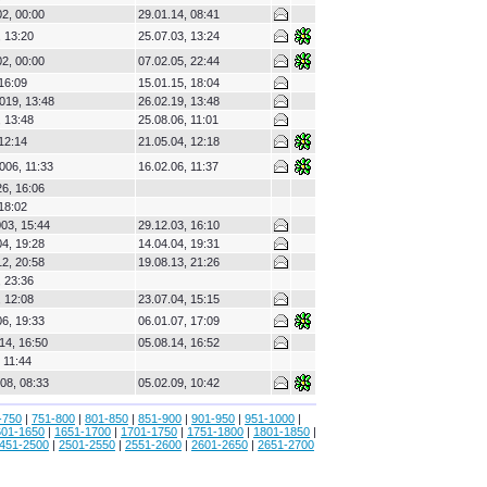
2, 00:00
29.01.14, 08:41
 13:20
25.07.03, 13:24
2, 00:00
07.02.05, 22:44
16:09
15.01.15, 18:04
019, 13:48
26.02.19, 13:48
 13:48
25.08.06, 11:01
12:14
21.05.04, 12:18
006, 11:33
16.02.06, 11:37
6, 16:06
18:02
03, 15:44
29.12.03, 16:10
4, 19:28
14.04.04, 19:31
2, 20:58
19.08.13, 21:26
 23:36
 12:08
23.07.04, 15:15
6, 19:33
06.01.07, 17:09
14, 16:50
05.08.14, 16:52
 11:44
08, 08:33
05.02.09, 10:42
-750
|
751-800
|
801-850
|
851-900
|
901-950
|
951-1000
|
601-1650
|
1651-1700
|
1701-1750
|
1751-1800
|
1801-1850
|
451-2500
|
2501-2550
|
2551-2600
|
2601-2650
|
2651-2700