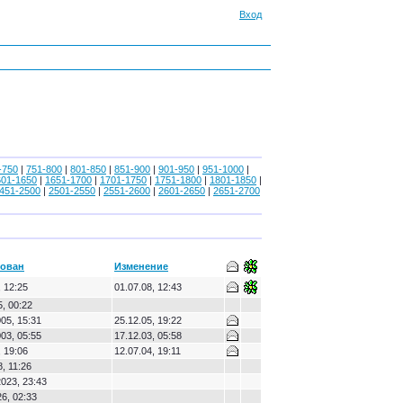
Вход
-750
|
751-800
|
801-850
|
851-900
|
901-950
|
951-1000
|
601-1650
|
1651-1700
|
1701-1750
|
1751-1800
|
1801-1850
|
451-2500
|
2501-2550
|
2551-2600
|
2601-2650
|
2651-2700
рован
Изменение
 12:25
01.07.08, 12:43
, 00:22
05, 15:31
25.12.05, 19:22
03, 05:55
17.12.03, 05:58
 19:06
12.07.04, 19:11
, 11:26
023, 23:43
6, 02:33