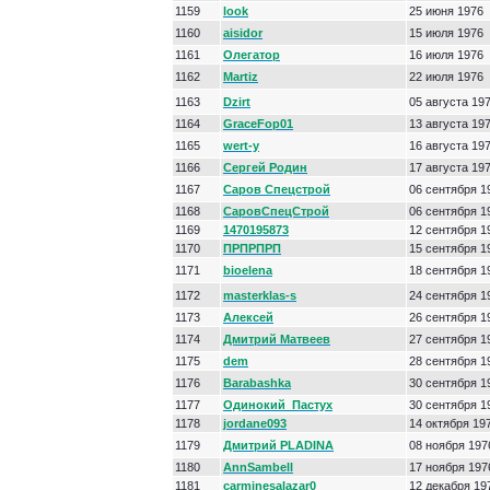
1159
look
25 июня 1976
1160
aisidor
15 июля 1976
1161
Олегатор
16 июля 1976
1162
Martiz
22 июля 1976
1163
Dzirt
05 августа 19
1164
GraceFop01
13 августа 19
1165
wert-y
16 августа 19
1166
Сергей Родин
17 августа 19
1167
Саров Спецстрой
06 сентября 1
1168
СаровСпецСтрой
06 сентября 1
1169
1470195873
12 сентября 1
1170
ПРПРПРП
15 сентября 1
1171
bioelena
18 сентября 1
1172
masterklas-s
24 сентября 1
1173
Алексей
26 сентября 1
1174
Дмитрий Матвеев
27 сентября 1
1175
dem
28 сентября 1
1176
Barabashka
30 сентября 1
1177
Одинокий_Пастух
30 сентября 1
1178
jordane093
14 октября 19
1179
Дмитрий PLADINA
08 ноября 197
1180
AnnSambell
17 ноября 197
1181
carminesalazar0
12 декабря 19