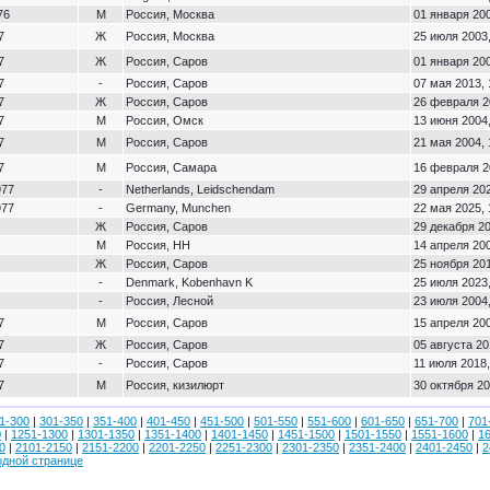
76
М
Россия, Москва
01 января 200
7
Ж
Россия, Москва
25 июля 2003,
7
Ж
Россия, Саров
01 января 200
7
-
Россия, Саров
07 мая 2013, 
7
Ж
Россия, Саров
26 февраля 2
7
М
Россия, Омск
13 июня 2004,
7
М
Россия, Саров
21 мая 2004, 
7
М
Россия, Самара
16 февраля 2
977
-
Netherlands, Leidschendam
29 апреля 202
977
-
Germany, Munchen
22 мая 2025, 
Ж
Россия, Саров
29 декабря 20
М
Россия, НН
14 апреля 200
Ж
Россия, Саров
25 ноября 201
-
Denmark, Kobenhavn K
25 июля 2023,
-
Россия, Лесной
23 июля 2004,
7
М
Россия, Саров
15 апреля 200
7
Ж
Россия, Саров
05 августа 20
7
-
Россия, Саров
11 июля 2018,
7
М
Россия, кизилюрт
30 октября 20
1-300
|
301-350
|
351-400
|
401-450
|
451-500
|
501-550
|
551-600
|
601-650
|
651-700
|
701
0
|
1251-1300
|
1301-1350
|
1351-1400
|
1401-1450
|
1451-1500
|
1501-1550
|
1551-1600
|
1
0
|
2101-2150
|
2151-2200
|
2201-2250
|
2251-2300
|
2301-2350
|
2351-2400
|
2401-2450
|
2
одной странице