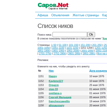
Афиша
Объявления
Желтые страницы
Ка
Список ников
Поиск ника:
В списке показаны посетители со статусом не ниже "
Ан
Страницы:
1-50
|
51-100
|
101-150
|
151-200
|
201-250
|
25
1001-1050
|
1051-1100
|
1101-1150
| 1151-1200 |
1201-125
1851-1900
|
1901-1950
|
1951-2000
|
2001-2050
|
2051-210
|
2701-2750
|
2751-2800
|
2801-2850
|
2851-2881
|
Все на 
Реклама:
Кликните на ник, чтобы увидеть его анкету.
№
Ник
Дата рожден
1151
Happy
10 мая 1976
1152
Kaylene11Y
10 мая 1976
1153
Orgazm
25 мая 1976
1154
stas-33
01 июня 1976
1155
svetlana-s
01 июня 1976
1156
Сергей Малышев
05 июня 1976
1157
franchescawellis
19 июня 1976
1158
alissaussery
20 июня 1976