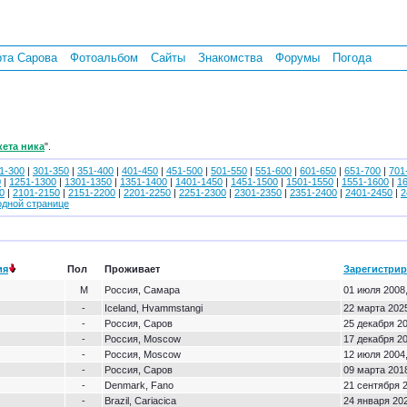
рта Сарова
Фотоальбом
Сайты
Знакомства
Форумы
Погода
кета ника
".
1-300
|
301-350
|
351-400
|
401-450
|
451-500
|
501-550
|
551-600
|
601-650
|
651-700
|
701
0
|
1251-1300
|
1301-1350
|
1351-1400
|
1401-1450
|
1451-1500
|
1501-1550
|
1551-1600
|
1
0
|
2101-2150
|
2151-2200
|
2201-2250
|
2251-2300
|
2301-2350
|
2351-2400
|
2401-2450
|
2
одной странице
ия
Пол
Проживает
Зарегистри
М
Россия, Самара
01 июля 2008,
-
Iceland, Hvammstangi
22 марта 2025
-
Россия, Саров
25 декабря 20
-
Россия, Moscow
17 декабря 20
-
Россия, Moscow
12 июля 2004,
-
Россия, Саров
09 марта 2018
-
Denmark, Fano
21 сентября 2
-
Brazil, Cariacica
24 января 202