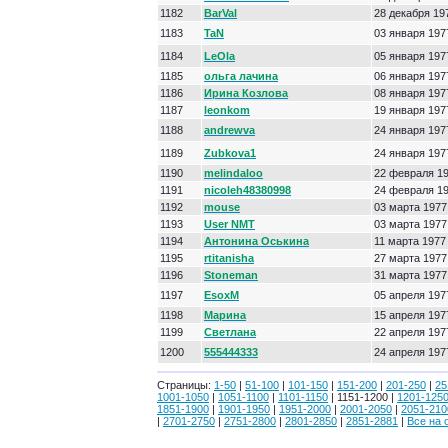
1182
BarVal
28 декабря 19
1183
TaN
03 января 197
1184
LeOla
05 января 197
1185
ольга лачина
06 января 197
1186
Ирина Козлова
08 января 197
1187
leonkom
19 января 197
1188
andrewva
24 января 197
1189
Zubkova1
24 января 197
1190
melindaloo
22 февраля 1
1191
nicoleh48380998
24 февраля 1
1192
mouse
03 марта 1977
1193
User NMT
03 марта 1977
1194
Антонина Оськина
11 марта 1977
1195
rtitanisha
27 марта 1977
1196
Stoneman
31 марта 1977
1197
EsoxM
05 апреля 197
1198
Марина
15 апреля 197
1199
Светлана
22 апреля 197
1200
555444333
24 апреля 197
Страницы:
1-50
|
51-100
|
101-150
|
151-200
|
201-250
|
25
1001-1050
|
1051-1100
|
1101-1150
| 1151-1200 |
1201-125
1851-1900
|
1901-1950
|
1951-2000
|
2001-2050
|
2051-210
|
2701-2750
|
2751-2800
|
2801-2850
|
2851-2881
|
Все на 