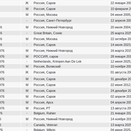
Ж
Россия, Саров
22 января 200
М
Россия, Саров
10 февраля 2
М
Россия, Москва
04 июня 2005,
-
Россия, Санкт-Петербург
12 апреля 200
76
М
Россия, Нижний Новгород
20 июля 2004,
76
-
Great Britain, Cowie
25 марта 2025
76
М
Россия, Москва
22 октября 20
76
-
Россия, Саров
14 июля 2023,
976
М
Россия, Нижний Новгород
16 марта 2015
976
М
РОССИЯ, саров
28 января 201
976
-
Netherlands, Krimpen Aan De Lek
12 июня 2025,
976
М
Россия, Волжский
10 ноября 200
976
Ж
Россия, Саров
01 августа 20
976
М
Россия, Саров
31 декабря 20
976
М
Россия, Саров
22 июня 2012,
976
М
Россия, Саров
24 декабря 20
976
М
Россия, Саров
02 апреля 201
976
М
Россия, Арск
04 апреля 200
976
М
Россия, РТ
13 августа 20
76
-
Belgium, Rahier
21 января 202
6
М
Россия, Нижний Новгород
14 ноября 201
6
-
Canada, Veteran
13 марта 2025
76
-
Belgium, Wibrin
04 июня 2025,