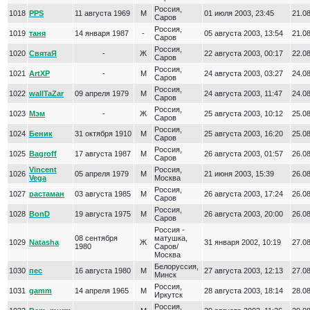
Россия,
1018
PPS
11 августа 1969
М
01 июля 2003, 23:45
21.08
Саров
Россия,
1019
таня
14 января 1987
-
05 августа 2003, 13:54
21.08
Саров
Россия,
1020
СвятаЯ
-
Ж
22 августа 2003, 00:17
22.08
Саров
Россия,
1021
ArtXP
-
М
24 августа 2003, 03:27
24.08
Саров
Россия,
1022
wallTaZar
09 апреля 1979
М
24 августа 2003, 11:47
24.08
Саров
Россия,
1023
Мэм
-
Ж
25 августа 2003, 10:12
25.08
Саров
Россия,
1024
Беник
31 октября 1910
М
25 августа 2003, 16:20
25.08
Саров
Россия,
1025
Bagroff
17 августа 1987
М
26 августа 2003, 01:57
26.08
Саров
Vincent
Россия,
1026
05 апреля 1979
М
21 июня 2003, 15:39
26.08
Vega
Москва
Россия,
1027
растаман
03 августа 1985
М
26 августа 2003, 17:24
26.08
Саров
Россия,
1028
BonD
19 августа 1975
М
26 августа 2003, 20:00
26.08
Саров
Россия -
08 сентября
матушка,
1029
Natasha
Ж
31 января 2002, 10:19
27.08
1980
Саров/
Москва
Белоруссия,
1030
пес
16 августа 1980
М
27 августа 2003, 12:13
27.08
Минск
Россия,
1031
gamm
14 апреля 1965
М
28 августа 2003, 18:14
28.08
Иркутск
Россия,