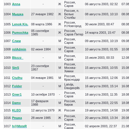
Россия,
1003
Anna
-
Ж
06 августа 2003, 02:32
07.08
Саров
Россия, п.
1004
Мышка
27 января 1982
Ж
Белые
08 августа 2003, 10:10
08.08
Столбы
Россия,
1005
Lenok Kis.
08 марта 1986
Ж
30 июля 2003, 00:47
08.08
Н.Новгород
05 сентября
Россия,
1006
Pumochka
Ж
14 марта 2003, 15:47
08.08
1985
Саров Питер
Россия,
1007
Слим
-
М
09 августа 2003, 10:19
09.08
Саров
Россия,
1008
rolAdmin
02 июня 1984
М
10 августа 2003, 01:55
10.08
Саров
Россия,
1009
Bbzzz_
-
М
15 июля 2003, 00:33
12.08
Саров
Россия,
23 сентября
1010
SinS
М
Москва-
15 августа 2003, 10:55
15.08
1957
Химки
Россия,
1011
Ctulhu
04 января 1981
М
15 августа 2003, 12:06
15.08
Краснодар
Latvija,
1012
Folder
-
М
16 августа 2003, 15:14
16.08
Daugavpils
Россия,
1013
Олег1
10 октября 1970
-
18 августа 2003, 11:35
18.08
Саров
17 февраля
Россия,
1014
Damx
М
18 августа 2003, 22:55
18.08
1988
Киров
1015
KLEO
12 августа 1979
Ж
Россия
19 августа 2003, 14:58
19.08
Россия,
1016
Решка
28 июля 1985
Ж
20 августа 2003, 13:34
20.08
Саров
Россия,
1017
h@MsteR
-
М
02 апреля 2003, 22:37
21.08
Саров