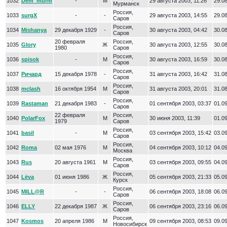
1032
Dem_murm
-
М
29 августа 2003, 11:26
29.08
Мурманск
Россия,
1033
surgX
-
-
29 августа 2003, 14:55
29.08
Саров
Россия,
1034
Mishanya
29 декабря 1929
-
30 августа 2003, 04:42
30.08
Саров
20 февраля
Россия,
1035
Glory
Ж
30 августа 2003, 12:55
30.08
1980
Саров
Россия,
1036
spisok
-
М
30 августа 2003, 16:59
30.08
Саров
Россия,
1037
Ричард
15 декабря 1978
-
31 августа 2003, 16:42
31.08
Саров
Россия,
1038
mclash
16 октября 1954
М
31 августа 2003, 20:01
31.08
Саров
Россия,
1039
Rastaman
21 декабря 1983
-
01 сентября 2003, 03:37
01.09
Саров
22 февраля
Россия,
1040
PolarFox
М
30 июня 2003, 11:39
01.09
1979
Саров
Россия,
1041
basil
-
М
03 сентября 2003, 15:42
03.09
Саров
Россия,
1042
Roma
02 мая 1976
М
04 сентября 2003, 10:12
04.09
Москва
Россия,
1043
Rus
20 августа 1961
М
03 сентября 2003, 09:55
04.09
Саров
Россия,
1044
Lёva
01 июня 1986
Ж
05 сентября 2003, 21:33
05.09
Курск
Россия,
1045
MILL@R
-
-
06 сентября 2003, 18:08
06.09
Саров
Россия,
1046
ELLY
22 декабря 1987
Ж
06 сентября 2003, 23:16
06.09
Саров
Россия,
1047
Kosmos
20 апреля 1986
М
09 сентября 2003, 08:53
09.09
Новосибирск