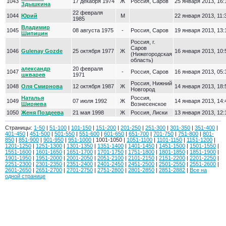
1043
17 декабря 1974
Ж
Россия, Саров
25 января 2013, 16:
Здышкина
22 февраля
1044
Юрий
М
22 января 2013, 11:
1985
Владимир
1045
08 августа 1975
-
Россия, Саров
19 января 2013, 13:
Шипицин
Россия, г.
Саров
1046
Gulenay Gozde
25 октября 1977
Ж
16 января 2013, 10:
(Нижегородская
область)
александр
20 февраля
1047
-
Россия, Саров
16 января 2013, 05:
шкварев
1971
Россия, Нижний
1048
Оля Смирнова
12 октября 1987
Ж
14 января 2013, 18:
Новгород
Наталья
Россия,
1049
07 июля 1992
Ж
14 января 2013, 14:
Ширяева
Вознесенское
1050
Женя Поздеева
21 мая 1998
Ж
Россия, Лиски
13 января 2013, 12:
Страницы:
1-50
|
51-100
|
101-150
|
151-200
|
201-250
|
251-300
|
301-350
|
351-400
|
401-450
|
451-500
|
501-550
|
551-600
|
601-650
|
651-700
|
701-750
|
751-800
|
801-
850
|
851-900
|
901-950
|
951-1000
| 1001-1050 |
1051-1100
|
1101-1150
|
1151-1200
|
1201-1250
|
1251-1300
|
1301-1350
|
1351-1400
|
1401-1450
|
1451-1500
|
1501-1550
|
1551-1600
|
1601-1650
|
1651-1700
|
1701-1750
|
1751-1800
|
1801-1850
|
1851-1900
|
1901-1950
|
1951-2000
|
2001-2050
|
2051-2100
|
2101-2150
|
2151-2200
|
2201-2250
|
2251-2300
|
2301-2350
|
2351-2400
|
2401-2450
|
2451-2500
|
2501-2550
|
2551-2600
|
2601-2650
|
2651-2700
|
2701-2750
|
2751-2800
|
2801-2850
|
2851-2882
|
Все на
одной странице