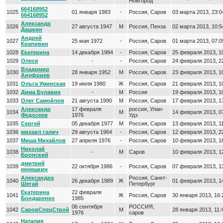
Новгород
664168952
1025
01 января 1983
-
Россия, Саров
03 марта 2013, 23:0
664168952
Александр
1026
27 августа 1947
М
Россия, Пенза
02 марта 2013, 10:5
Дашкин
Андрей
1027
25 мая 1972
-
Россия, Саров
01 марта 2013, 07:0
Крапивин
1028
Екатерина
14 декабря 1984
-
Россия, Саров
25 февраля 2013, 1
1029
Олеся
-
-
Россия, Саров
24 февраля 2013, 2
Владимир
1030
28 января 1952
М
Россия, Саров
23 февраля 2013, 1
Ануфриев
1031
Ольга Уминская
19 июля 1980
Ж
Россия, Саров
21 февраля 2013, 1
1032
Дима Булавин
-
М
Россия
19 февраля 2013, 1
1033
Олег Самойлов
21 августа 1990
М
Россия, Саров
17 февраля 2013, 1
Александр
17 февраля
россия, Улан-
1034
М
14 февраля 2013, 0
Федосеев
1976
Удэ
1035
Сергей
05 декабря 1977
М
Россия, Саров
13 февраля 2013, 1
1036
михаил галич
29 августа 1964
-
Россия, Саров
12 февраля 2013, 2
1037
Миша Михайлов
27 апреля 1976
-
Россия, Саров
10 февраля 2013, 1
Николай
1038
-
М
Саров
10 февраля 2013, 1
Бронский
дмитрий
1039
22 октября 1986
-
Россия, Саров
07 февраля 2013, 1
юнюшкин
Александра
Россия, Санкт-
1040
26 декабря 1989
Ж
01 февраля 2013, 1
Шегай
Петербург
Екатерина
22 февраля
1041
Ж
Россия, Саров
30 января 2013, 16:
Бондаренко
1985
06 сентября
РОССИЯ,
1042
СаровСпецСтрой
М
28 января 2013, 11:
1976
саров
Наталия