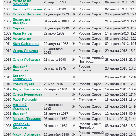
Александр
1004
20 апреля 1983
-
Россия, Саров
04 мая 2013, 16:53
Майоров
1005
Наталья Павлова
23 марта 1983
Ж
Россия, ...
02 мая 2013, 19:37
1006
Галина Шейкова
12 декабря 1973
Ж
Россия, Саров
26 апреля 2013, 09:
Безместин
1007
01 октября 1988
М
Россия
21 апреля 2013, 12:
Дмитрий
1008
Сергей
03 декабря 1990
М
Россия, Саров
19 апреля 2013, 13:
1009
Яков Ратов
22 июня 1989
М
Россия, Саров
14 апреля 2013, 12:
1010
Александр
-
-
Россия, Саров
05 апреля 2013, 22:
1011
Юля Сафонова
22 августа 1983
Ж
Россия, Саров
02 апреля 2013, 19:
16 сентября
1012
Игорь Лихачев
М
Россия, Саров
29 марта 2013, 15:2
1963
Россия, Нижний
1013
Ольга Лебедева
21 марта 1990
Ж
28 марта 2013, 22:2
Новгород
Дмитрий
Россия,
1014
09 марта 1975
М
28 марта 2013, 18:0
Дюканов
Тюмень
Евгения
1015
-
Ж
26 марта 2013, 12:4
Каплюхина
1016
Роман Кузин
29 мая 1994
М
Россия, Саров
25 марта 2013, 12:2
1017
Лидия Белякова
27 апреля 1964
Ж
Россия, Саров
19 марта 2013, 10:2
1018
Олеся Курникова
-
Ж
Россия, Саров
16 марта 2013, 17:4
1019
Pavel Poltavski
-
М
Trekhgorny
16 марта 2013, 11:1
Евгений
28 сентября
1020
Ж
Россия, Саров
15 марта 2013, 14:1
Исмаилов
1992
1021
Дмитрий
23 августа 1987
-
Россия, Саров
12 марта 2013, 09:3
1022
Михаил Томилов
06 января 1952
М
Россия, Саров
11 марта 2013, 11:4
vazonov11
Россия, Cанкт-
1023
01 января 1984
М
06 марта 2013, 16:2
Вазонов
Петербург
Россия, Нижний
1024
Мария Логанова
26 декабря 1989
Ж
05 марта 2013, 13:4