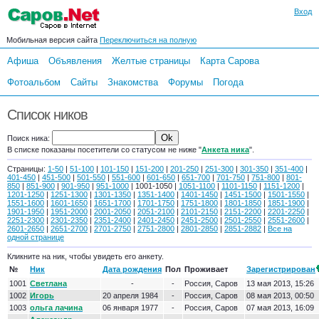
Вход
Мобильная версия сайта
Переключиться на полную
Афиша
Объявления
Желтые страницы
Карта Сарова
Фотоальбом
Сайты
Знакомства
Форумы
Погода
Список ников
Поиск ника:
В списке показаны посетители со статусом не ниже "
Анкета ника
".
Страницы:
1-50
|
51-100
|
101-150
|
151-200
|
201-250
|
251-300
|
301-350
|
351-400
|
401-450
|
451-500
|
501-550
|
551-600
|
601-650
|
651-700
|
701-750
|
751-800
|
801-
850
|
851-900
|
901-950
|
951-1000
| 1001-1050 |
1051-1100
|
1101-1150
|
1151-1200
|
1201-1250
|
1251-1300
|
1301-1350
|
1351-1400
|
1401-1450
|
1451-1500
|
1501-1550
|
1551-1600
|
1601-1650
|
1651-1700
|
1701-1750
|
1751-1800
|
1801-1850
|
1851-1900
|
1901-1950
|
1951-2000
|
2001-2050
|
2051-2100
|
2101-2150
|
2151-2200
|
2201-2250
|
2251-2300
|
2301-2350
|
2351-2400
|
2401-2450
|
2451-2500
|
2501-2550
|
2551-2600
|
2601-2650
|
2651-2700
|
2701-2750
|
2751-2800
|
2801-2850
|
2851-2882
|
Все на
одной странице
Кликните на ник, чтобы увидеть его анкету.
№
Ник
Дата рождения
Пол
Проживает
Зарегистрирован
1001
Светлана
-
-
Россия, Саров
13 мая 2013, 15:26
1002
Игорь
20 апреля 1984
-
Россия, Саров
08 мая 2013, 00:50
1003
ольга лачина
06 января 1977
-
Россия, Саров
07 мая 2013, 16:09