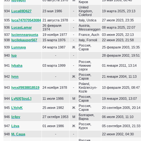
933
lubyagin
03 августа 1978
М
19 мая 2009, 08:48
Киров
United
934
Luca69D627
23 мая 1986
-
Kingdom,
19 марта 2025, 23:13
Coleford
935
luca747070543084
21 августа 1978
-
Italy, Ustica
27 июля 2023, 23:35
26 февраля
Austria,
936
LucasLamar
-
08 марта 2025, 22:07
1974
Messaneggen
937
lucienneargueta
19 ноября 1977
-
France, Auch
03 июня 2025, 22:13
938
lucilekauper567
15 марта 1976
-
Italy, Fornoli
22 июня 2023, 21:58
Россия,
939
Lunnaya
04 марта 1987
Ж
25 февраля 2003, 15:35
Саров
940
lup
-
-
28 февраля 2002, 19:51
Россия,
941
lybaha
03 марта 1999
-
Нижние
01 января 2011, 13:14
серги
Россия,
942
lynn
-
Ж
21 января 2004, 11:13
Саров
Poland,
943
lynxjf9938818519
24 ноября 1978
-
Kedzierzyn-
10 февраля 2025, 08:47
Kozle
Россия,
944
LyNX[SouL]
11 июля 1986
М
19 января 2003, 13:07
Саров
Россия,
945
LYolyK
25 июня 1982
Ж
20 сентября 2005, 20:14
Саров
Болгария,
946
lz4pv
27 октября 1953
М
06 июля 2003, 11:10
Варна
Россия,
947
Lёva
01 июня 1986
Ж
05 сентября 2003, 21:33
Курск
948
M. Саша
-
-
22 июня 2002, 04:30
Россия,