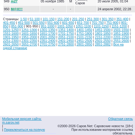
949
m27
05 ноября 1985
М
20 июля 2005, 01:04
Саров
950
M@X!!!
-
-
24 апреля 2002, 22:28
Страницы:
1-50
|
51-100
|
101-150
|
151-200
|
201-250
|
251-300
|
301-350
|
351-400
|
401-450
|
451-500
|
501-550
|
551-600
|
601-650
|
651-700
|
701-750
|
751-800
|
801-
850
|
851-900
| 901-950 |
951-1000
|
1001-1050
|
1051-1100
|
1101-1150
|
1151-1200
|
1201-1250
|
1251-1300
|
1301-1350
|
1351-1400
|
1401-1450
|
1451-1500
|
1501-1550
|
1551-1600
|
1601-1650
|
1651-1700
|
1701-1750
|
1751-1800
|
1801-1850
|
1851-1900
|
1901-1950
|
1951-2000
|
2001-2050
|
2051-2100
|
2101-2150
|
2151-2200
|
2201-2250
|
2251-2300
|
2301-2350
|
2351-2400
|
2401-2450
|
2451-2500
|
2501-2550
|
2551-2600
|
2601-2650
|
2651-2700
|
2701-2750
|
2751-2800
|
2801-2850
|
2851-2882
|
Все на
одной странице
Мобильная версия сайта:
Обратная связь
m.sarov.net
|
©2000-2026 Саров.Net: Саровские новости. [18+]
|
Переключиться на полную
При использовании материалов ссылка
обязательна.