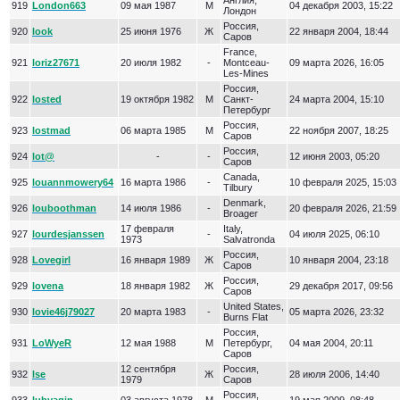
Англия,
919
London663
09 мая 1987
М
04 декабря 2003, 15:22
Лондон
Россия,
920
look
25 июня 1976
Ж
22 января 2004, 18:44
Саров
France,
921
loriz27671
20 июля 1982
-
Montceau-
09 марта 2026, 16:05
Les-Mines
Россия,
922
losted
19 октября 1982
М
Санкт-
24 марта 2004, 15:10
Петербург
Россия,
923
lostmad
06 марта 1985
М
22 ноября 2007, 18:25
Саров
Россия,
924
lot@
-
-
12 июня 2003, 05:20
Саров
Canada,
925
louannmowery64
16 марта 1986
-
10 февраля 2025, 15:03
Tilbury
Denmark,
926
louboothman
14 июля 1986
-
20 февраля 2026, 21:59
Broager
17 февраля
Italy,
927
lourdesjanssen
-
04 июля 2025, 06:10
1973
Salvatronda
Россия,
928
Lovegirl
16 января 1989
Ж
10 января 2004, 23:18
Саров
Россия,
929
lovena
18 января 1982
Ж
29 декабря 2017, 09:56
Саров
United States,
930
lovie46j79027
20 марта 1983
-
05 марта 2026, 23:32
Burns Flat
Россия,
931
LoWyeR
12 мая 1988
М
Петербург,
04 мая 2004, 20:11
Саров
12 сентября
Россия,
932
lse
Ж
28 июля 2006, 14:40
1979
Саров
Россия,