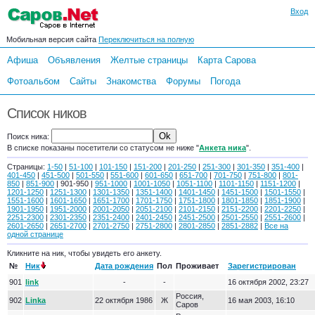
Вход
Мобильная версия сайта
Переключиться на полную
Афиша
Объявления
Желтые страницы
Карта Сарова
Фотоальбом
Сайты
Знакомства
Форумы
Погода
Список ников
Поиск ника:
В списке показаны посетители со статусом не ниже "
Анкета ника
".
Страницы:
1-50
|
51-100
|
101-150
|
151-200
|
201-250
|
251-300
|
301-350
|
351-400
|
401-450
|
451-500
|
501-550
|
551-600
|
601-650
|
651-700
|
701-750
|
751-800
|
801-
850
|
851-900
| 901-950 |
951-1000
|
1001-1050
|
1051-1100
|
1101-1150
|
1151-1200
|
1201-1250
|
1251-1300
|
1301-1350
|
1351-1400
|
1401-1450
|
1451-1500
|
1501-1550
|
1551-1600
|
1601-1650
|
1651-1700
|
1701-1750
|
1751-1800
|
1801-1850
|
1851-1900
|
1901-1950
|
1951-2000
|
2001-2050
|
2051-2100
|
2101-2150
|
2151-2200
|
2201-2250
|
2251-2300
|
2301-2350
|
2351-2400
|
2401-2450
|
2451-2500
|
2501-2550
|
2551-2600
|
2601-2650
|
2651-2700
|
2701-2750
|
2751-2800
|
2801-2850
|
2851-2882
|
Все на
одной странице
Кликните на ник, чтобы увидеть его анкету.
№
Ник
Дата рождения
Пол
Проживает
Зарегистрирован
901
link
-
-
16 октября 2002, 23:27
Россия,
902
Linka
22 октября 1986
Ж
16 мая 2003, 16:10
Саров