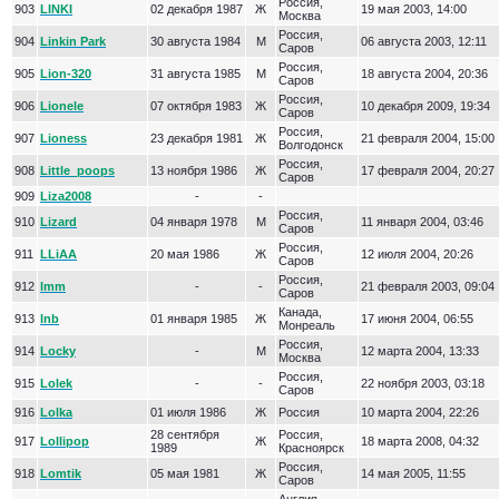
Россия,
903
LINKI
02 декабря 1987
Ж
19 мая 2003, 14:00
Москва
Россия,
904
Linkin Park
30 августа 1984
М
06 августа 2003, 12:11
Саров
Россия,
905
Lion-320
31 августа 1985
М
18 августа 2004, 20:36
Саров
Россия,
906
Lionele
07 октября 1983
Ж
10 декабря 2009, 19:34
Саров
Россия,
907
Lioness
23 декабря 1981
Ж
21 февраля 2004, 15:00
Волгодонск
Россия,
908
Little_poops
13 ноября 1986
Ж
17 февраля 2004, 20:27
Саров
909
Liza2008
-
-
Россия,
910
Lizard
04 января 1978
М
11 января 2004, 03:46
Саров
Россия,
911
LLiAA
20 мая 1986
Ж
12 июля 2004, 20:26
Саров
Россия,
912
lmm
-
-
21 февраля 2003, 09:04
Саров
Канада,
913
lnb
01 января 1985
Ж
17 июня 2004, 06:55
Монреаль
Россия,
914
Locky
-
М
12 марта 2004, 13:33
Москва
Россия,
915
Lolek
-
-
22 ноября 2003, 03:18
Саров
916
Lolka
01 июля 1986
Ж
Россия
10 марта 2004, 22:26
28 сентября
Россия,
917
Lollipop
Ж
18 марта 2008, 04:32
1989
Красноярск
Россия,
918
Lomtik
05 мая 1981
Ж
14 мая 2005, 11:55
Саров