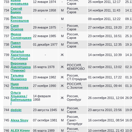
ирина
Россия,
733
12 января 1974
-
25 ноября 2011, 12:17
25.1
муравьева
Саров
Сергей
Россия,
734
29 апреля 1958
М
14 ноября 2011, 11:43
14.1
Бадин
Саров
Виктор
735
-
М
09 ноября 2011, 12:22
09.1
Коновалов
Саня
Россия,
736
29 января 1975
-
27 октября 2011, 19:20
27.1
Осипов
Саров
Федор
Россия,
737
22 января 1985
М
23 октября 2011, 16:51
25.1
Соловушкин
Саров
Павел
Россия,
738
01 декабря 1977
М
19 октября 2011, 12:35
19.1
Седов
Саров
Наталья
739
Харитонова
-
Ж
14 октября 2011, 10:39
14.1
(Голубева)
Вероника
РОССИЯ,
740
Давлятшина
15 марта 1978
Ж
02 октября 2011, 13:02
02.1
КЕМЕРОВО
(Темнюк)
Татьяна
Россия,
741
23 января 1982
Ж
01 октября 2011, 17:22
01.1
Якименко
СТ.Отрадная
Надя
РОССИЯ,
742
27 ноября 1990
Ж
01 октября 2011, 09:44
01.1
Летвинова
С.Золотое
Ольга
Хлынина /
14 февраля
Россия,
743
Ж
26 сентября 2011, 12:04
26.0
Бабенышева
1958
Оренбург
/
Россия,
744
dedokt
23 августа 1945
М
23 августа 2010, 23:56
19.0
Саров
Россия,
745
Alexa Sissy
07 октября 1981
М
Санкт-
16 сентября 2011, 08:54
16.0
Петербург
Россия,
746
ALEX Kireev
06 марта 1989
М
10 сентября 2011, 21:43
10.0