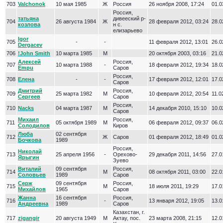
703
Valchonok
10 мая 1985
Ж
Россия
26 ноября 2008, 17:24
01.0
Россия,
татьяна
дивееский р-
704
26 августа 1984
Ж
28 февраля 2012, 03:24
28.0
козлова
н с.
елизарьево
Igor
705
-
-
11 февраля 2012, 13:01
26.0
Dergacev
706
!John Smith
10 марта 1985
М
20 октября 2003, 03:16
21.0
Алексей
Россия,
707
10 марта 1988
-
18 февраля 2012, 19:34
18.0
Empu
Саров
Россия,
708
Елена
-
-
17 февраля 2012, 12:01
17.0
Саров
Дмитрий
Россия,
709
25 марта 1982
М
10 февраля 2012, 20:54
11.0
Сергеев
Саров
Россия,
710
Nacks
04 марта 1987
М
14 декабря 2010, 15:10
10.0
Саров
Михаил
Россия,
711
05 октября 1989
М
06 февраля 2012, 09:37
06.0
Солодилов
Киров
Люба
02 сентября
712
Ж
Саров
01 февраля 2012, 18:49
01.0
Бочкова
1989
Россия,
Николай
713
25 апреля 1956
-
Орехово-
29 декабря 2011, 14:56
27.0
Ярыгин
Зуево
Виталий
09 сентября
Россия,
714
М
08 октября 2011, 03:00
22.0
Соловьев
1989
Саров
Серж
09 сентября
Россия,
715
М
18 июля 2011, 19:29
17.0
Михайлов
1965
Саров
Жанна
16 сентября
Россия,
716
-
13 января 2012, 19:05
13.0
Андреевна
1989
Саров
Казахстан, г.
717
zigangir
20 августа 1949
М
Актау, пос.
23 марта 2008, 21:15
12.0