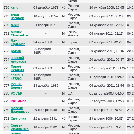
Химик
Россия,
718
xenum
03 декабря 1979
Ж
10 октября 2009, 16:05
10.0
Саров
влад
Россия,
719
18 августа 1954
М
09 января 2012, 00:29
09.0
назаров
Саров
Россия,
720
tanik
24 ноября 1971
-
13 декабря 2010, 22:43
07.0
Саров
Sergey
Penza,
721
-
М
06 января 2012, 01:17
06.0
Chesnokov
Russia
Женя
722
24 мая 1988
М
саров
02 ноября 2011, 02:22
04.0
Булычев
25 февраля
Россия,
723
роман
-
20 декабря 2011, 16:46
20.1
1985
Саров
алексей
Россия,
724
-
-
20 декабря 2011, 09:47
20.1
некрасов
Саров
Павел
Россия,
725
09 мая 1989
М
02 сентября 2011, 21:24
17.1
Першин
Саров
cosinus
17 февраля
Россия,
726
-
11 декабря 2011, 00:52
11.1
457292
1983
Саров
Руслан
Россия,
727
18 декабря 1982
-
06 декабря 2011, 21:54
06.1
Береза
Саров
728
VOV&K
-
М
UA
01 августа 2003, 04:50
03.1
Россия,
729
ВАСЯмба
-
М
27 августа 2003, 17:53
01.1
Саров
Максим
Россия,
730
20 ноября 1988
М
27 ноября 2011, 20:34
27.1
Евдокимов
Саров
россия,
731
Светочка
22 апреля 1991
Ж
29 апреля 2008, 10:07
27.1
саров
Сергей
Россия,
732
18 ноября 1982
М
25 ноября 2011, 19:28
25.1
Иванченко
Саров