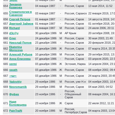
653
SAper
10 января 1987
М
17 декабря 2002, 23
Зинаида
654
04 января 1987
-
Россия, Саров
13 мая 2014, 11:52
Казакова
Стоматология в
655
03 января 1987
-
Россия, Саранск
22 января 2019, 17:
Саранске
656
Сергей Петров
01 января 1987
-
Россия, Саров
14 августа 2019, 14:
657
Дмитрий Займов
01 января 1987
-
Россия, Саров
01 октября 2018, 20
658
Richard
01 января 1987
М
Россия, Саров
24 июля 2006, 20:11
659
d3c@y
30 декабря 1986
М
АР Крым
20 октября 2008, 19
660
Олег
24 декабря 1986
М
Россия, Саров
30 мая 2003, 21:49
661
Николай Попов
23 декабря 1986
-
Россия, Саров
20 февраля 2018, 21
Ekaterina
662
18 декабря 1986
Ж
Россия, Саров
07 марта 2014, 20:3
Morozova
663
Алексей Рубцов
10 декабря 1986
М
Россия, Саров
29 октября 2015, 13
664
Анна Елисеева
07 декабря 1986
-
Россия, Саров
03 апреля 2020, 22:
665
vermi
03 декабря 1986
Ж
Эстония, Нарва
14 апреля 2004, 23:
666
swath
03 декабря 1986
Ж
Россия, Саров
08 ноября 2002, 09:
667
-=ш=-
03 декабря 1986
М
Россия, Саров
24 марта 2003, 20:4
668
Yadovitiy
29 ноября 1986
М
Россия, уже Н.н
04 ноября 2003, 10:
669
Neoromantik
29 ноября 1986
М
Россия, Саров
04 мая 2003, 04:52
Россия,
670
Фуфик
23 ноября 1986
-
Обкуренный
08 января 2004, 16:
Саров
Надя
671
23 ноября 1986
Ж
Саров
22 июля 2012, 11:21
Колоярцева
Россия,
672
PainTraiN
20 ноября 1986
М
04 марта 2003, 13:0
Петербург,Саров