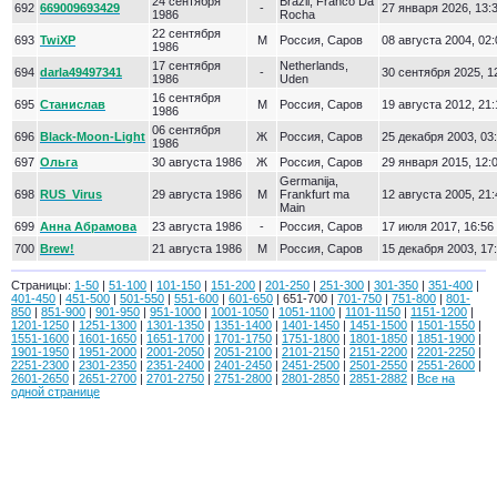
24 сентября
Brazil, Franco Da
692
669009693429
-
27 января 2026, 13:
1986
Rocha
22 сентября
693
TwiXP
М
Россия, Саров
08 августа 2004, 02:
1986
17 сентября
Netherlands,
694
darla49497341
-
30 сентября 2025, 1
1986
Uden
16 сентября
695
Станислав
М
Россия, Саров
19 августа 2012, 21:
1986
06 сентября
696
Black-Moon-Light
Ж
Россия, Саров
25 декабря 2003, 03
1986
697
Ольга
30 августа 1986
Ж
Россия, Саров
29 января 2015, 12:
Germanija,
698
RUS_Virus
29 августа 1986
М
Frankfurt ma
12 августа 2005, 21:
Main
699
Анна Абрамова
23 августа 1986
-
Россия, Саров
17 июля 2017, 16:56
700
Brew!
21 августа 1986
М
Россия, Саров
15 декабря 2003, 17
Страницы:
1-50
|
51-100
|
101-150
|
151-200
|
201-250
|
251-300
|
301-350
|
351-400
|
401-450
|
451-500
|
501-550
|
551-600
|
601-650
| 651-700 |
701-750
|
751-800
|
801-
850
|
851-900
|
901-950
|
951-1000
|
1001-1050
|
1051-1100
|
1101-1150
|
1151-1200
|
1201-1250
|
1251-1300
|
1301-1350
|
1351-1400
|
1401-1450
|
1451-1500
|
1501-1550
|
1551-1600
|
1601-1650
|
1651-1700
|
1701-1750
|
1751-1800
|
1801-1850
|
1851-1900
|
1901-1950
|
1951-2000
|
2001-2050
|
2051-2100
|
2101-2150
|
2151-2200
|
2201-2250
|
2251-2300
|
2301-2350
|
2351-2400
|
2401-2450
|
2451-2500
|
2501-2550
|
2551-2600
|
2601-2650
|
2651-2700
|
2701-2750
|
2751-2800
|
2801-2850
|
2851-2882
|
Все на
одной странице