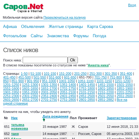
Вход
Мобильная версия сайта
Переключиться на полную
Афиша
Объявления
Желтые страницы
Карта Сарова
Фотоальбом
Сайты
Знакомства
Форумы
Погода
Список ников
Поиск ника:
В списке показаны посетители со статусом не ниже "
Анкета ника
".
Страницы:
1-50
|
51-100
|
101-150
|
151-200
|
201-250
|
251-300
|
301-350
|
351-400
|
401-450
|
451-500
|
501-550
|
551-600
|
601-650
| 651-700 |
701-750
|
751-800
|
801-
850
|
851-900
|
901-950
|
951-1000
|
1001-1050
|
1051-1100
|
1101-1150
|
1151-1200
|
1201-1250
|
1251-1300
|
1301-1350
|
1351-1400
|
1401-1450
|
1451-1500
|
1501-1550
|
1551-1600
|
1601-1650
|
1651-1700
|
1701-1750
|
1751-1800
|
1801-1850
|
1851-1900
|
1901-1950
|
1951-2000
|
2001-2050
|
2051-2100
|
2101-2150
|
2151-2200
|
2201-2250
|
2251-2300
|
2301-2350
|
2351-2400
|
2401-2450
|
2451-2500
|
2501-2550
|
2551-2600
|
2601-2650
|
2651-2700
|
2701-2750
|
2751-2800
|
2801-2850
|
2851-2882
|
Все на
одной странице
Кликните на ник, чтобы увидеть его анкету.
Дата рождения
№
Ник
Пол
Проживает
Зарегистрирован
татьяна
651
15 января 1987
Ж
Саров
12 июня 2018, 21:33
новикова
652
таня
14 января 1987
-
Россия, Саров
05 августа 2003, 13: