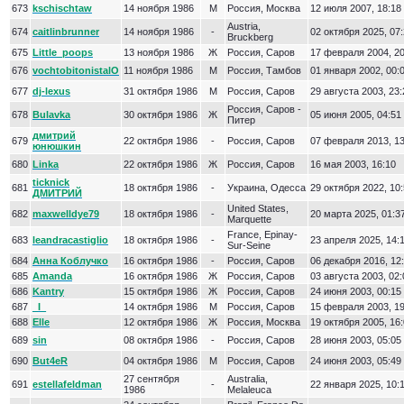
673
kschischtaw
14 ноября 1986
М
Россия, Москва
12 июля 2007, 18:18
Austria,
674
caitlinbrunner
14 ноября 1986
-
02 октября 2025, 07
Bruckberg
675
Little_poops
13 ноября 1986
Ж
Россия, Саров
17 февраля 2004, 20
676
vochtobitonistalO
11 ноября 1986
М
Россия, Тамбов
01 января 2002, 00:
677
dj-lexus
31 октября 1986
М
Россия, Саров
29 августа 2003, 23:
Россия, Саров -
678
Bulavka
30 октября 1986
Ж
05 июня 2005, 04:51
Питер
дмитрий
679
22 октября 1986
-
Россия, Саров
07 февраля 2013, 13
юнюшкин
680
Linka
22 октября 1986
Ж
Россия, Саров
16 мая 2003, 16:10
ticknick
681
18 октября 1986
-
Украина, Одесса
29 октября 2022, 10
ДМИТРИЙ
United States,
682
maxwelldye79
18 октября 1986
-
20 марта 2025, 01:3
Marquette
France, Epinay-
683
leandracastiglio
18 октября 1986
-
23 апреля 2025, 14:
Sur-Seine
684
Анна Коблучко
16 октября 1986
-
Россия, Саров
06 декабря 2016, 12
685
Amanda
16 октября 1986
Ж
Россия, Саров
03 августа 2003, 02:
686
Kantry
15 октября 1986
Ж
Россия, Саров
24 июня 2003, 00:15
687
_I_
14 октября 1986
М
Россия, Саров
15 февраля 2003, 19
688
Elle
12 октября 1986
Ж
Россия, Москва
19 октября 2005, 16
689
sin
08 октября 1986
-
Россия, Саров
28 июня 2003, 05:05
690
But4eR
04 октября 1986
М
Россия, Саров
24 июня 2003, 05:49
27 сентября
Australia,
691
estellafeldman
-
22 января 2025, 10:
1986
Melaleuca