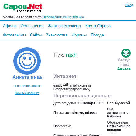
Вход
Мобильная версия сайта
Переключиться на полную
Афиша
Объявления
Желтые страницы
Карта Сарова
Фотоальбом
Сайты
Знакомства
Форумы
Погода
Ник:
rash
Статус
ника:
Анкета
Интернет
Анкета ника
email:
[email скрыт от
« в список ников
незарегистрированных]
Личный кабинет
Персональные данные
Дата рождения:
01 ноября 1983
Пол:
Мужской
Вид
Проживает:
ukreyn, odessa
деятельности:
Рабочий
Образование:
Профессия:
Незакоченное
среднее
Семейное положение:
Холост