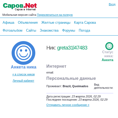
Вход
Мобильная версия сайта
Переключиться на полную
Афиша
Объявления
Желтые страницы
Карта Сарова
Фотоальбом
Сайты
Знакомства
Форумы
Погода
Ник:
greta31l47483
Статус
ника:
Анкета
Интернет
Анкета ника
email:
« в список ников
Персональные данные
Личный кабинет
Вид
Проживает:
Brazil, Queimados
деятельности:
Дата регистрации:
23 марта 2026, 02:29
Последнее посещение:
23 марта 2026, 02:29
Отправить личное сообщение »