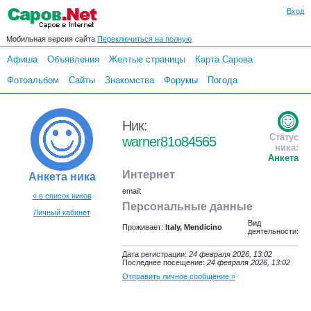
Вход
Мобильная версия сайта
Переключиться на полную
Афиша
Объявления
Желтые страницы
Карта Сарова
Фотоальбом
Сайты
Знакомства
Форумы
Погода
Ник:
Статус
warner81o84565
ника:
Анкета
Интернет
Анкета ника
email:
« в список ников
Персональные данные
Личный кабинет
Вид
Проживает:
Italy, Mendicino
деятельности:
Дата регистрации:
24 февраля 2026, 13:02
Последнее посещение:
24 февраля 2026, 13:02
Отправить личное сообщение »