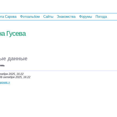
рта Сарова
Фотоальбом
Сайты
Знакомства
Форумы
Погода
на Гусева
ые данные
рмь
тября 2025, 16:22
06 октября 2025, 16:22
щение »