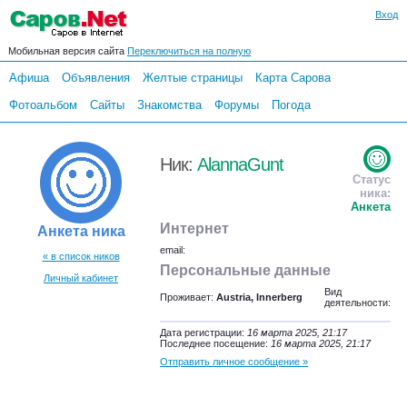
Вход
Мобильная версия сайта
Переключиться на полную
Афиша
Объявления
Желтые страницы
Карта Сарова
Фотоальбом
Сайты
Знакомства
Форумы
Погода
Ник:
AlannaGunt
Статус
ника:
Анкета
Интернет
Анкета ника
email:
« в список ников
Персональные данные
Личный кабинет
Вид
Проживает:
Austria, Innerberg
деятельности:
Дата регистрации:
16 марта 2025, 21:17
Последнее посещение:
16 марта 2025, 21:17
Отправить личное сообщение »